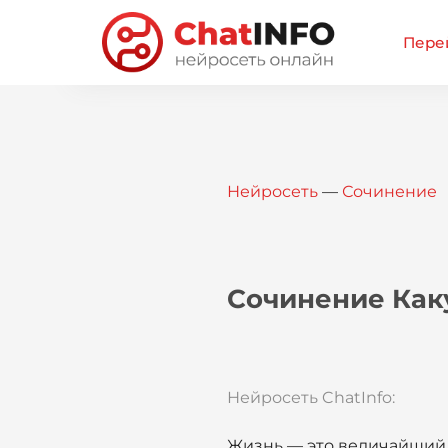
Перей
Нейросеть
—
Сочинение
Сочинение Как
Нейросеть ChatInfo:
Жизнь — это величайший 