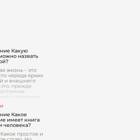
ние Какую
можно назвать
ой?
я жизнь – это
сто череда ярких
й и внешнего
 это, прежде
состояние
нней гармонии.
ение слышать
понимать свои
ые желания и п
ние Какое
ие имеет книга
и человека?
 Какое простое и
ое слово. Но