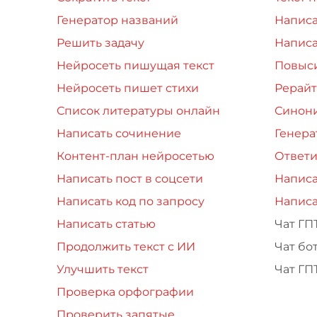
Генератор названий
Написа
Решить задачу
Написа
Нейросеть пишущая текст
Повыси
Нейросеть пишет стихи
Рерайт
Список литературы онлайн
Синон
Написать сочинение
Генера
Контент-план нейросетью
Ответи
Написать пост в соцсети
Написа
Написать код по запросу
Написа
Написать статью
Чат ГП
Продолжить текст с ИИ
Чат бо
Улучшить текст
Чат ГП
Проверка орфографии
Проверить запятые