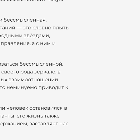
ак бессмысленная.
таний — это словно плыть
еводными звёздами,
правление, а с ним и
казаться бессмысленной.
своего рода зеркало, в
ьных взаимоотношений
что неминуемо приводит к
ли человек остановился в
ланты, его жизнь также
ержанием, заставляет нас