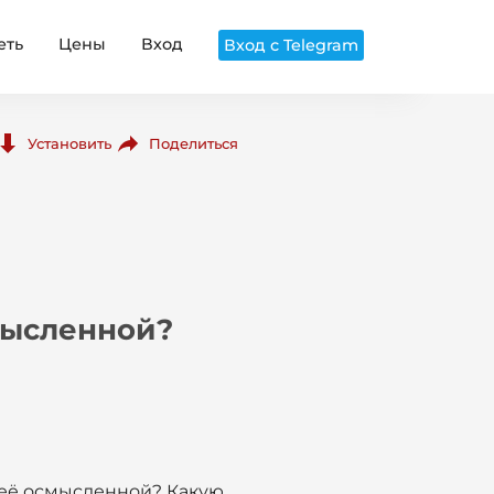
еть
Цены
Вход
Вход с Telegram
Поделиться
Установить
мысленной?
 её осмысленной? Какую