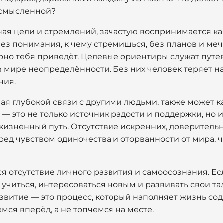
ссмысленной?
ная цели и стремлений, зачастую воспринимается к
ез понимания, к чему стремишься, без планов и меч
а оно тебя приведёт. Целевые ориентиры служат пут
 мире неопределённости. Без них человек теряет на
ния.
ая глубокой связи с другими людьми, также может 
 это не только источник радости и поддержки, но и 
жизненный путь. Отсутствие искренних, доверител
ред чувством одиночества и оторванности от мира, 
я отсутствие личного развития и самоосознания. Ес
 учиться, интересоваться новым и развивать свои та
звитие — это процесс, который наполняет жизнь сод
мся вперёд, а не топчемся на месте.