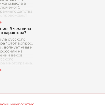
о же смысла в
ключено! С
 раннего детства
сопровождают
крывая двери в
ельные миры,
я с разными
ние: В чем сила
го характера?
ила русского
ра? Этот вопрос,
й, волнует умы и
 россиян на
ении веков.
усского
ера многогранна,
добна богато
нному алмазу, г
песни нейросетью