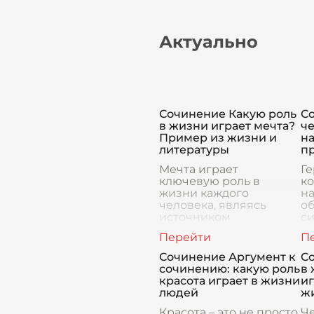
Актуально
Сочинение Какую роль
С
в жизни играет мечта?
ч
Пример из жизни и
на
литературы
п
Мечта играет
Ге
ключевую роль в
ко
жизни каждого
н
человека, являясь
о
источником
си
вдохновения и
о
мотивации. Она
су
подталкивает нас к
н
Сочинение Аргумент к
С
достижению новых
с
сочинению: какую роль
в
вершин, помогает
Од
красота играет в жизни
и
преодолевать
г
людей
ж
трудности и п
Красота – это не просто
Че