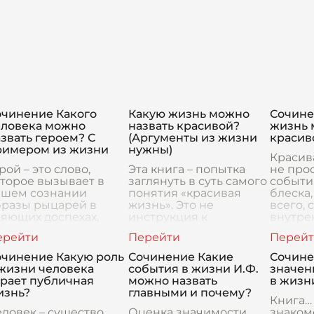
очинение Какого
Какую жизнь можно
Сочине
еловека можно
назвать красивой?
жизнь 
звать героем? С
(Аргументы из жизни
красив
римером из жизни
нужны)
Красива
рой – это слово,
Эта книга – попытка
не про
торое вызывает в
заглянуть в суть самого
событи
ашем сознании
понятия «красивая
блеска,
бразы рыцарей в
жизнь». Это не
всего, 
яющих доспехах,
инструкция к
внутре
тважных воинов или
достижению идеала, не
Это ум
пергероев с
список критериев
себя, 
евероятными
успеха, а скорее,
истинн
очинение Какую роль
Сочинение Какие
Сочине
пособностями.
приглашение к
 жизни человека
события в жизни И.Ф.
значен
нако, на мой взгляд,
размышлению и иссле
грает публичная
можно назвать
в жизн
ероизм
изнь?
главными и почему?
Книга…
ловек – существо
Оценка значимости
знаком