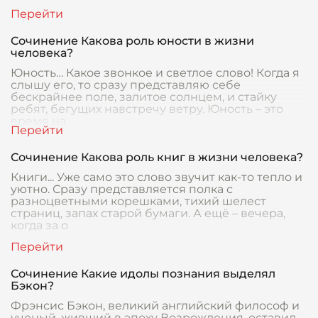
Сочинение Какова роль юности в жизни
человека?
Юность… Какое звонкое и светлое слово! Когда я
слышу его, то сразу представляю себе
бескрайнее поле, залитое солнцем, и стайку
ребят, бегущих навстречу ветру. Юность – это
время на
Сочинение Какова роль книг в жизни человека?
Книги... Уже само это слово звучит как-то тепло и
уютно. Сразу представляется полка с
разноцветными корешками, тихий шелест
страниц, запах старой бумаги. А ещё – вечера,
когда за о
Сочинение Какие идолы познания выделял
Бэкон?
Фрэнсис Бэкон, великий английский философ и
ученый, живший в эпоху Возрождения, оставил