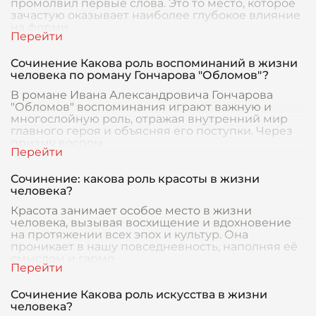
промолвил первые слова. Это то место, которое
зачастую оказывает наиболее глубокое влияние
на форми
Сочинение Какова роль воспоминаний в жизни
человека по роману Гончарова "Обломов"?
В романе Ивана Александровича Гончарова
"Обломов" воспоминания играют важную и
многослойную роль, отражая внутренний мир
главного героя и объясняя его поступки. Через
призму воспом
Сочинение: какова роль красоты в жизни
человека?
Красота занимает особое место в жизни
человека, вызывая восхищение и вдохновение
на протяжении всех эпох и культур. Она
проникает в нашу повседневность, наполняя её
смыслом и гармо
Сочинение Какова роль искусства в жизни
человека?