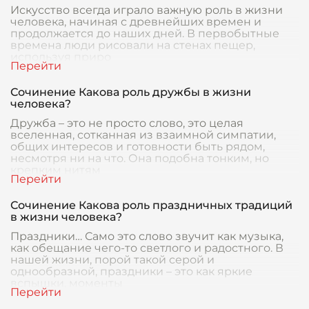
Искусство всегда играло важную роль в жизни
человека, начиная с древнейших времен и
продолжается до наших дней. В первобытные
времена люди рисовали на стенах пещер,
используя приро
Сочинение Какова роль дружбы в жизни
человека?
Дружба – это не просто слово, это целая
вселенная, сотканная из взаимной симпатии,
общих интересов и готовности быть рядом,
несмотря ни на что. Она подобна тонким, но
крепким нитям
Сочинение Какова роль праздничных традиций
в жизни человека?
Праздники… Само это слово звучит как музыка,
как обещание чего-то светлого и радостного. В
нашей жизни, порой такой серой и
однообразной, праздники – это как яркие
вспышки, моменты