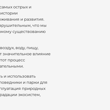
самых острых и
 истории
ыживания и развития.
азрушительным, что мы
самому существованию
оздух, воду, пищу,
ет значительное влияние
Этот процесс
цательными.
ь и использовать
аповедники и парки для
сплуатация природных
радации экосистем,