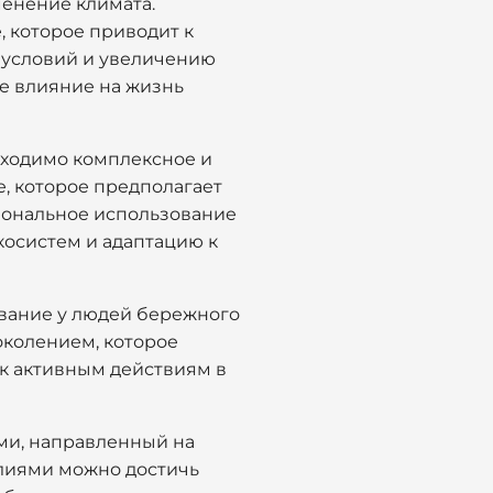
менение климата.
 которое приводит к
 условий и увеличению
е влияние на жизнь
ходимо комплексное и
е, которое предполагает
иональное использование
косистем и адаптацию к
вание у людей бережного
околением, которое
к активным действиям в
ми, направленный на
лиями можно достичь