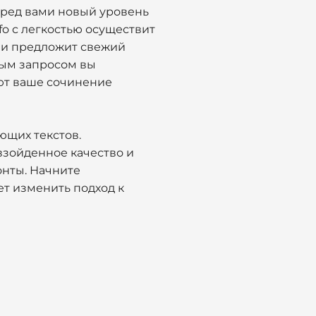
еред вами новый уровень
o с легкостью осуществит
, и предложит свежий
дым запросом вы
ают ваше сочинение
ющих текстов.
взойденное качество и
онты. Начните
ет изменить подход к