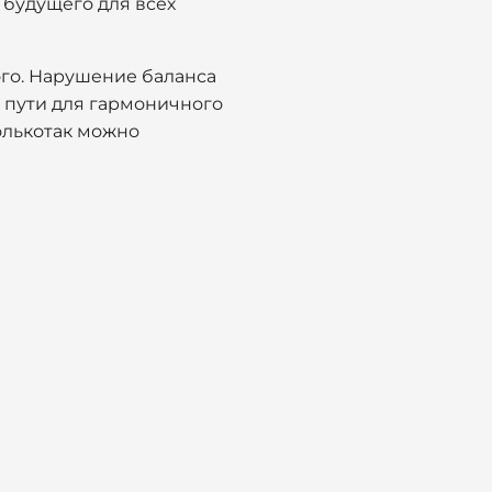
 будущего для всех
лого. Нарушение баланса
 пути для гармоничного
олькотак можно