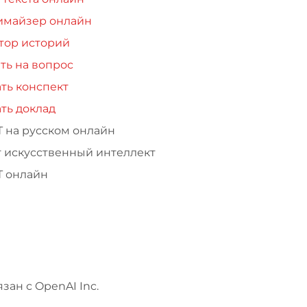
имайзер онлайн
тор историй
ть на вопрос
ть конспект
ть доклад
Т на русском онлайн
т искусственный интеллект
Т онлайн
зан с OpenAI Inc.