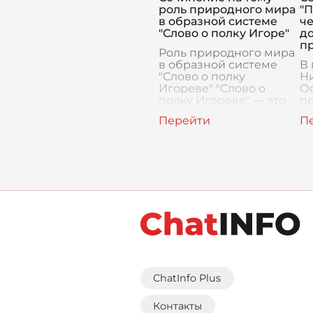
исследование
т
роль природного мира
"
человеческой души, её
в образной системе
ч
ст
"Слово о полку Игоре"
до
п
Роль природного мира
в образной системе
В 
"Слово о полку
Н
Игореве" "Слово о
Ос
полку Игореве" — это
п
выдающееся
ч
произведение
до
древнерусской
це
литературы, которое
р
представляет собой
к
яркий об
п
ст
ChatInfo Plus
Контакты