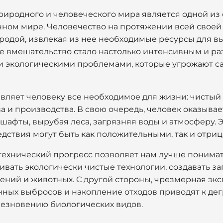
иродного и человеческого мира является одной из 
ном мире. Человечество на протяжении всей своей
родой, извлекая из нее необходимые ресурсы для в
е вмешательство стало настолько интенсивным и р
и экологическими проблемами, которые угрожают 
яет человеку все необходимое для жизни: чистый в
а и производства. В свою очередь, человек оказыва
шафты, вырубая леса, загрязняя воды и атмосферу. 
едствия могут быть как положительными, так и отри
-технический прогресс позволяет нам лучше понимат
вать экологически чистые технологии, создавать з
тений и животных. С другой стороны, чрезмерная эк
нных выбросов и накопление отходов приводят к дег
езновению биологических видов.