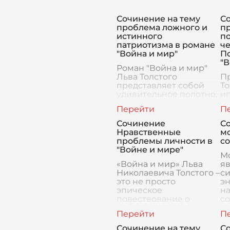
Сочинение на тему
Со
проблема ложного и
п
истинного
п
патриотизма в романе
че
"Война и мир"
П
"В
Роман "Война и мир"
Льва Толстого
П
представляет собой
То
удивительное полотно,
иг
на котором
о
изображены глубокие
че
и многослойные темы.
э
Сочинение
С
Одна из наиболее
п
Нравственные
м
значимых и актуальных
не
проблемы личности в
с
для каждого вр
со
"Войне и мире"
со
М
«Война и мир» Льва
я
Николаевича Толстого –
си
это не просто
э
эпическое
на
повествование о
с
великих исторических
ст
событиях начала XIX
с
века, но и глубокое
к
Сочинение на тему
С