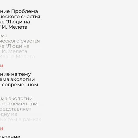
ние Проблема
ческого счастья
не "Люди на
 И. Мелета
ема
ческого счастья
не "Люди на
 И. Мелета
Ивана Мелета
на болоте"
авляет собой
ьное
ние на тему
едение,
ема экологии
щенное сложным
в современном
ам чел
ма экологии
в современном
редставляет
одну из
ых тем в рамках
ьной дискуссии
анении
рного наследия и
 чтение