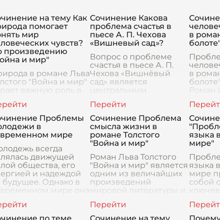
чинение на тему Как
Сочинение Какова
Сочине
рирода помогает
проблема счастья в
челове
онять мир
пьесе А. П. Чехова
в рома
ловеческих чувств?
«Вишневый сад»?
болоте"
о произведению
Вопрос о проблеме
Пробл
ойна и мир"
счастья в пьесе А. П.
челове
рирода в романе Льва
Чехова «Вишнёвый
в рома
лстого "Война и мир"
сад» является
болоте"
рает важную роль в
центральным
Роман 
тражении мира
элементом
"Люди 
ловеческих чувств. В
драматургического
предст
том великом
конфликта,
уникал
очинение Проблемы
Сочинение Проблема
Сочине
роизведении природа
отражающим глубокие
произв
олодежи в
смысла жизни в
"Пробл
 просто фон для
социальные и личные
посвя
овременном мире
романе Толстого
языка 
бытий, она обладает
дилеммы героев. Че
вопрос
"Война и мир"
мире"
олодежь всегда
влялась движущей
Роман Льва Толстого
Пробле
лой общества, его
"Война и мир" является
языка 
нергией и надеждой
одним из величайших
мире п
 будущее. Однако в
произведений
собой 
овременном мире она
мировой литературы и
ключев
алкивается с рядом
включает в себя
глобал
ерьезных проблем,
множество глубоких
о сохр
оторые требуют
философских вопросов,
культу
очинение по теме
Сочинение на тему
Почему