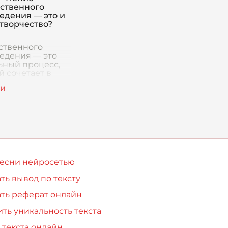
ичном развитии
ственного
чест
едения — это и
 творчество?
ственного
едения — это
ьный процесс,
й сочетает в
лементы как
так и творчества.
й стороны,
— это работа,
щая усилий и
песни нейросетью
ть вывод по тексту
ть реферат онлайн
ть уникальность текста
 текста онлайн