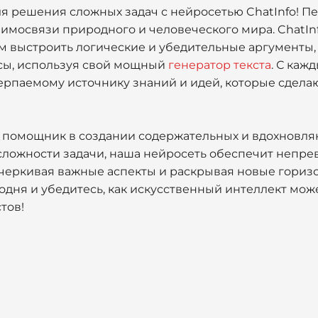
я решения сложных задач с нейросетью ChatInfo! П
мосвязи природного и человеческого мира. ChatInf
ам выстроить логические и убедительные аргументы
сы, используя свой мощный
генератор текста
. С каж
черпаемому источнику знаний и идей, которые сдел
 помощник в создании содержательных и вдохновля
сложности задачи, наша нейросеть обеспечит непре
дчеркивая важные аспекты и раскрывая новые гориз
годня и убедитесь, как искусственный интеллект мож
тов!