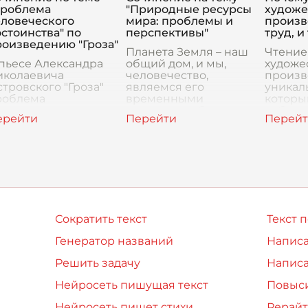
щательн
среди которых особое
гармон
Проблема
"Природные ресурсы
художе
место
челове
еловеческого
мира: проблемы и
произв
стоинства" по
перспективы"
труд, и
роизведению "Гроза"
Планета Земля – наш
Чтение
пьесе Александра
общий дом, и мы,
художе
иколаевича
человечество,
произв
тровского "Гроза"
являемся его
уникал
роблема
временными
которы
еловеческого
жильцами, обязанными
себе э
стоинства занимает
бережно относиться к
труда, 
нтральное место,
предоставленному нам
С одно
аскрывая внутренние
пространству и
чтение 
онфликты
ресурсам. Судьба
требую
ерсонажей и их
природных
ремление к свобод
Сократить текст
Текст 
Генератор названий
Написа
Решить задачу
Написа
Нейросеть пишущая текст
Повыси
Нейросеть пишет стихи
Рерайт