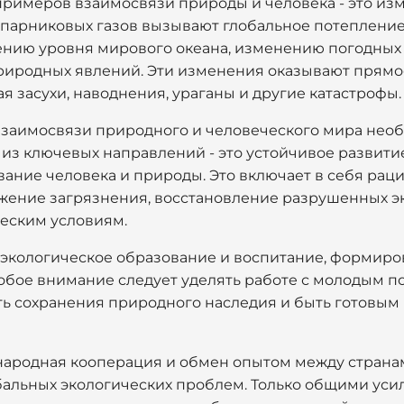
примеров взаимосвязи природы и человека - это из
арниковых газов вызывают глобальное потепление,
ению уровня мирового океана, изменению погодных
риродных явлений. Эти изменения оказывают прямо
 засухи, наводнения, ураганы и другие катастрофы.
заимосвязи природного и человеческого мира необ
из ключевых направлений - это устойчивое развити
ание человека и природы. Это включает в себя рац
жение загрязнения, восстановление разрушенных э
еским условиям.
экологическое образование и воспитание, формиро
обое внимание следует уделять работе с молодым п
ь сохранения природного наследия и быть готовым 
народная кооперация и обмен опытом между страна
альных экологических проблем. Только общими уси