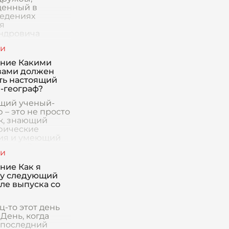
енный в
едениях
я
ндровича
нцева, предстает
что большее, чем
 приятное
ние Какими
репровождение.
вами должен
бокая,
ть настоящий
нная связь,
-географ?
щий ученый-
 – это не просто
к, знающий
фические
ия и умеющий
карты. Это
ть, обладающая
ьным набором
ние Как я
в, позволяющих
у следующий
они
сле выпуска со
-то этот день
 День, когда
 последний