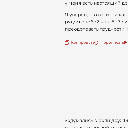
у меня есть настоящий др
Я уверен, что в жизни ка
рядом с тобой в любой си
преодолевать трудности. Н
Копировать
Переписать
Задумались о роли дружбы
настоящих друзей, но чувс