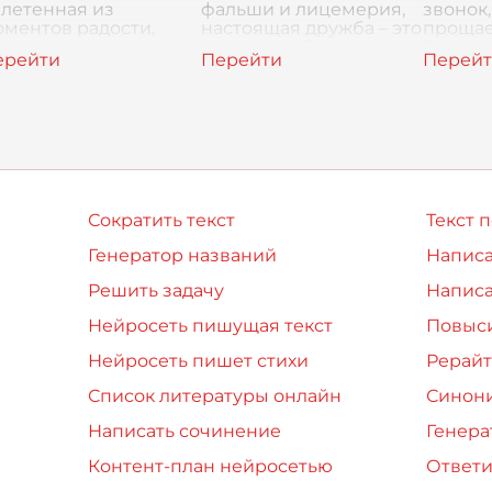
летенная из
фальши и лицемерия,
звонок,
ментов радости,
настоящая дружба – это
прощае
усти, поддержки и
как маяк в бушующем
Одинна
заимопонимания.
море. Это не просто
пролете
стоящий друг – это
слова, не прос
миг, и 
к вторая
пороге
голове
Сократить текст
Текст 
Генератор названий
Написа
Решить задачу
Написа
Нейросеть пишущая текст
Повыси
Нейросеть пишет стихи
Рерайт
Список литературы онлайн
Синон
Написать сочинение
Генера
Контент-план нейросетью
Ответи