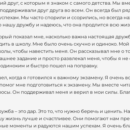
й друг, с которым я знаком с самого детства. Мы вме
 поддерживали друг друга во всем. Он всегда был ряд
успехам. Мы часто спорили и ссорились, но всегда н
 нашу дружбу и надеюсь, что она продлится всю жиз
орый показал мне, насколько важна настоящая друж
одить в школу. Мне было очень скучно и одиноко. Мо
олы, чтобы навестить меня. Он рассказывал мне о то
шнее задание и просто развлекал меня, чтобы я не 
 одиноким и быстро пошел на поправку.
л, когда я готовился к важному экзамену. Я очень во
г помог мне подготовиться к экзамену. Мы вместе чи
росы. Он поддерживал меня и верил в мои силы. Бла
ужба – это дар. Это то, что нужно беречь и ценить. Н
шу жизнь лучше и счастливее. Они помогают нам пре
ые моменты и радуются нашим успехам. Я очень благ