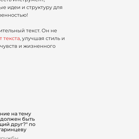
ые идеи и структуру для
еренностью!
тельный текст. Он не
т текста
, улучшая стиль и
 чувств и жизненного
ние на тему
 должен быть
щий друг?" по
атаринцеву
дружбы,