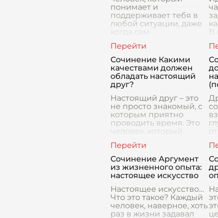
понимает и
ча
поддерживает тебя в
за
любой ситуации, даже
ка
когда сам
В
оказываешься на
к
самом дне. Он готов
из
выслушать тебя без
сл
Сочинение Какими
С
осуждения, поделиться
кт
качествами должен
д
сво
я
обладать настоящий
н
друг?
(п
Настоящий друг – это
Др
не просто знакомый, с
с
которым приятно
вз
проводить время. Это
гл
человек, который
о
занимает особое место
в
в нашей жизни,
По
разделяя с нами
п
Сочинение Аргумент
С
радости и горести,
с
из жизненного опыта:
д
поддерживая
с
настоящее искусство
о
Настоящее искусство…
Н
Что это такое? Каждый
эт
человек, наверное, хоть
эт
раз в жизни задавал
це