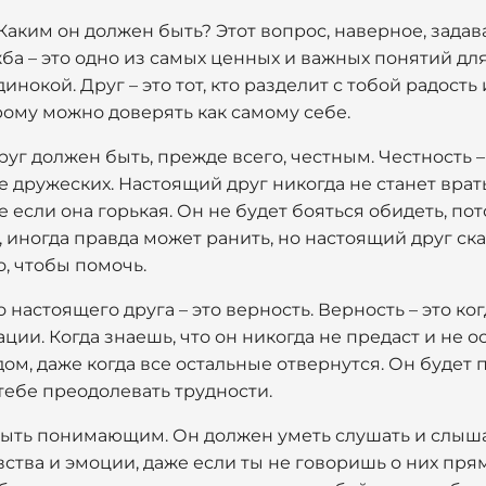
Каким он должен быть? Этот вопрос, наверное, зада
жба – это одно из самых ценных и важных понятий дл
инокой. Друг – это тот, кто разделит с тобой радост
орому можно доверять как самому себе.
руг должен быть, прежде всего, честным. Честность 
е дружеских. Настоящий друг никогда не станет вра
е если она горькая. Он не будет бояться обидеть, пот
 иногда правда может ранить, но настоящий друг ска
о, чтобы помочь.
 настоящего друга – это верность. Верность – это к
ции. Когда знаешь, что он никогда не предаст и не ос
ом, даже когда все остальные отвернутся. Он будет 
 тебе преодолевать трудности.
ыть понимающим. Он должен уметь слушать и слышат
ства и эмоции, даже если ты не говоришь о них пря