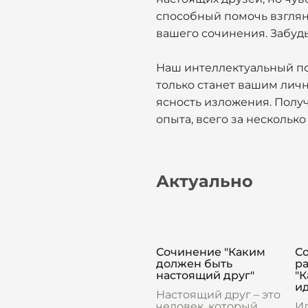
способный помочь взгляну
вашего сочинения. Забудь
Наш интеллектуальный по
только станет вашим ли
ясность изложения. Полу
опыта, всего за несколько
Актуально
Сочинение "Каким
С
должен быть
р
настоящий друг"
"
и
Настоящий друг – это
человек, который
Ид