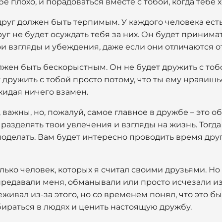
бе плохо, и порадоваться вместе с тобой, когда тебе 
друг должен быть терпимым. У каждого человека есть
уг не будет осуждать тебя за них. Он будет принимат
вои взгляды и убеждения, даже если они отличаются о
лжен быть бескорыстным. Он не будет дружить с тоб
 дружить с тобой просто потому, что ты ему нравишь
ожидая ничего взамен.
, важны, но, пожалуй, самое главное в дружбе – это 
разделять твои увлечения и взгляды на жизнь. Тогда 
поделать. Вам будет интересно проводить время друг
ько человек, которых я считал своими друзьями. Но 
редавали меня, обманывали или просто исчезали из
еживал из-за этого, но со временем понял, что это б
бираться в людях и ценить настоящую дружбу.