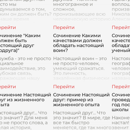
сто мы
многогранное и
воплощ
думываемся о том,
сложное,
произв
ким он должен быть?
пронизывающее всю
Никола
 наше время
человеческую историю.
Алекса
ритерии дружбы так
С древних времен
Татари
менились, что порой
люди искали утешение,
как не
ожно разобраться,
поддержку и
просто
очинение "Каким
Сочинение Какими
Сочине
о действительно
понимание в
времяп
олжен быть
качествами должен
качест
вляется настоящ
отношениях с другими.
Это глу
астоящий друг
обладать настоящий
облада
Но кого же мы
жертве
одруга)"
воин?
ученый
ужба - это не просто
Настоящий воин – это
Настоя
оциальное
не просто человек,
географ
аимодействие, это
умеющий сражаться.
челове
убокая связь,
Это личность,
геогра
тражающая нашу
закалённая физически
назван
нутреннюю сущность.
и духовно, обладающая
читать 
добно зеркалу, она
набором качеств,
личнос
оказывает нам наши
которые делают его не
уникал
очинение Настоящий
Сочинение Настоящий
Сочине
ильные и слабые
только эффективным
качест
руг из жизненного
друг: пример из
провед
тороны, наши
бойцом
ему пр
пыта
жизненного опыта
год по
школы
астоящий друг… Что
Настоящий друг… Что
о значит? Для меня
это значит? В мире, где
Наконец
о не просто слова, а
все так быстро
настал!
лая история,
меняется, где так много
звенит