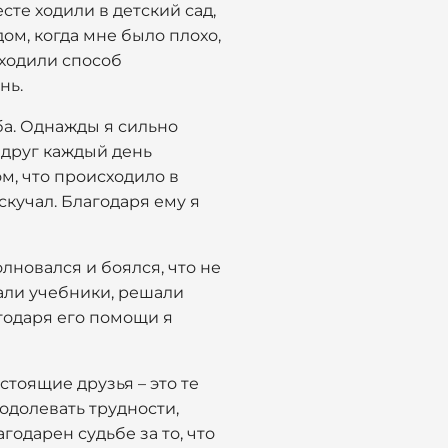
сте ходили в детский сад,
ом, когда мне было плохо,
аходили способ
нь.
ба. Однажды я сильно
й друг каждый день
м, что происходило в
скучал. Благодаря ему я
лновался и боялся, что не
тали учебники, решали
годаря его помощи я
астоящие друзья – это те
одолевать трудности,
одарен судьбе за то, что