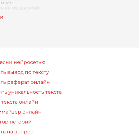
 и мы
мся со школой.
дцать лет
ли, как один
вот я стою на
 новой жизни. В
 ро
песни нейросетью
ть вывод по тексту
ть реферат онлайн
ть уникальность текста
 текста онлайн
имайзер онлайн
тор историй
ть на вопрос