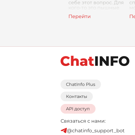
себе этот вопрос. Для
сп
кого-то это пышные
мо
полотна в музее, для
гр
других –
в
захватывающий дух
На
бале
ка
ChatInfo Plus
Контакты
API доступ
Связаться с нами:
@chatinfo_support_bot