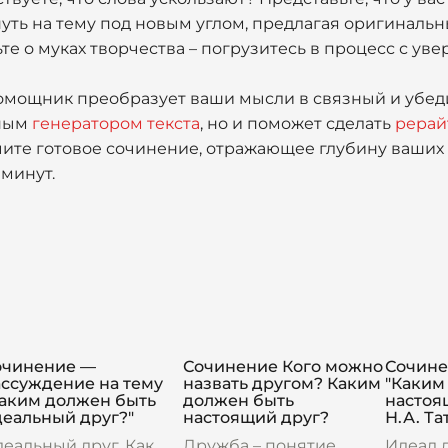
ть на тему под новым углом, предлагая оригинальн
те о муках творчества – погрузитесь в процесс с ув
мощник преобразует ваши мысли в связный и убеди
чным
генератором текста
, но и поможет сделать
рерай
чите готовое сочинение, отражающее глубину ваших
 минут.
очинение —
Сочинение Кого можно
Сочине
ассуждение на тему
назвать другом? Каким
"Каким
Каким должен быть
должен быть
настоя
деальный друг?"
настоящий друг?
Н.А. Т
еальный друг. Как
Дружба – понятие
Идеал 