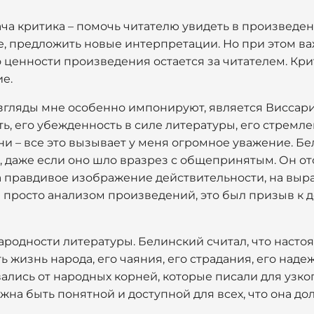
дача критика – помочь читателю увидеть в произведе
, предложить новые интерпретации. Но при этом ва
ценности произведения остается за читателем. Кри
е.
взгляды мне особенно импонируют, является Виссар
ть, его убежденность в силе литературы, его стремле
и – все это вызывает у меня огромное уважение. Бе
, даже если оно шло вразрез с общепринятым. Он от
на правдивое изображение действительности, на вы
е просто анализом произведений, это был призыв к 
народности литературы. Белинский считал, что наст
ь жизнь народа, его чаяния, его страдания, его наде
ались от народных корней, которые писали для узко
лжна быть понятной и доступной для всех, что она д