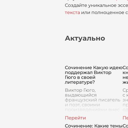
Создайте уникальное эссе
текста
или полноценное с
Актуально
Сочинение Какую идею
С
поддержал Виктор
кн
Гюго в своей
н
литературе?
ж
Виктор Гюго,
Ср
выдающийся
с 
французский писатель
з
и поэт, своими
п
произведениями внес
о
неоценимый вклад в
о
мировую литературу.
н
Его творчество,
Эт
Сочинение: Какие темы
С