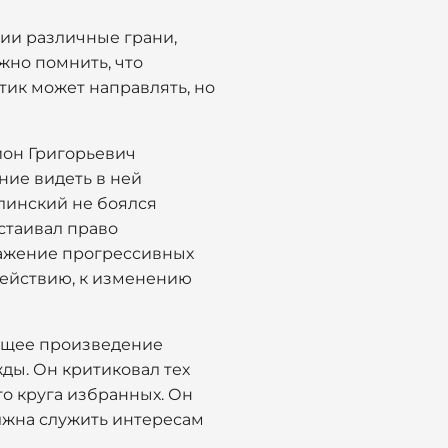
нии различные грани,
жно помнить, что
тик может направлять, но
ион Григорьевич
ние видеть в ней
линский не боялся
стаивал право
ражение прогрессивных
действию, к изменению
оящее произведение
жды. Он критиковал тех
го круга избранных. Он
олжна служить интересам