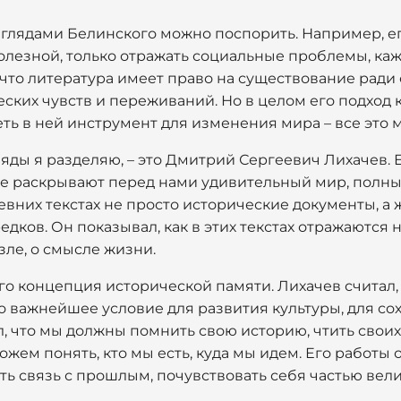
зглядами Белинского можно поспорить. Например, е
олезной, только отражать социальные проблемы, ка
что литература имеет право на существование ради 
ких чувств и переживаний. Но в целом его подход к 
еть в ней инструмент для изменения мира – все это 
ляды я разделяю, – это Дмитрий Сергеевич Лихачев. 
е раскрывают перед нами удивительный мир, полный
евних текстах не просто исторические документы, а
дков. Он показывал, как в этих текстах отражаются
зле, о смысле жизни.
го концепция исторической памяти. Лихачев считал,
то важнейшее условие для развития культуры, для с
, что мы должны помнить свою историю, чтить своих
ожем понять, кто мы есть, куда мы идем. Его работы
ь связь с прошлым, почувствовать себя частью вел