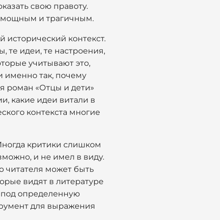
азать свою правоту.
е мощным и трагичным.
ий исторический контекст.
 те идеи, те настроения,
оторые учитывают это,
и именно так, почему
я роман «Отцы и дети»
и, какие идеи витали в
еского контекста многие
 Иногда критики слишком
можно, и не имел в виду.
го читателя может быть
торые видят в литературе
е под определенную
струмент для выражения