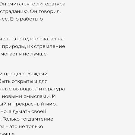
н считал, что литература
остраданию. Он говорил,
ее. Его работы о
в – это те, кто оказал на
е природы, их стремление
омогает мне лучше
ый процесс. Каждый
– быть открытым для
енные выводы. Литература
ся новыми смыслами. И
ный и прекрасный мир.
но, а думать своей
 Только тогда чтение
 – это не только
лучше.