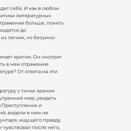
дит себя. И как в любом
Критики литературных
отражении больше, понять
ходятся до
 из легких, но безумно
имает критик. Он смотрит
еть в нем отражение
туре? От ответа на эти
ратуру с точки зрения
нутренний мир, увидеть
 «Преступления и
ий, видели в нем не
унтаря, ищущего правду.
н чувствовал после него,