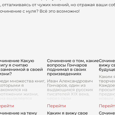
, отталкиваясь от чужих мнений, но отражая ваши с
очинение с нуля? Всё это возможно!
очинение Какую
Сочинение о том, какие
Сочине
игу я считаю
вопросы Гончаров
вижу с
езаменимой в своей
поднимал в своих
будуще
изни?
произведениях
Каким 
еди множества книг,
Иван Александрович
творче
которыми я
Гончаров, один из
Каждое 
накомился на
выдающихся русских
просып
ротяжении жизни,
писателей XIX века,
предвк
дна выделяется
через свои
новым 
собенным,
произведения
напол
еповторимым светом.
затрагивал множество
возмож
а книга не только
глубоких и значимых
идеями
очинение на тему
Каким я вижу свое
Сочине