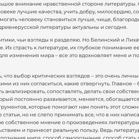
льшое внимание нравственной стороне литературы. О
овеке лучшие качества, учить добру, милосердию, с
могать человеку становиться лучше, чище, благородн
древнерусской литературы актуальны и сегодня.
итики, чьи взгляды я разделяю. Но Белинский и Лихаче
 Их страсть к литературе, их глубокое понимание е
для изменения мира – все это вдохновляет меня и п
ь, что выбор критических взглядов – это очень личн
кими из них согласиться, какие отвергнуть. Главное 
ть анализировать, сопоставлять, делать свои собств
торый постоянно развивается, меняется, обогащает
струментов, которые помогают нам понять этот слож
статьи, но не слепо принимать все, что в них написа
е собственное мнение о произведениях литературы.
ствием и принесет реальную пользу. Ведь литература
 познания мира, способ самопознания, способ стать 