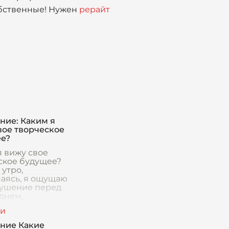
обственные! Нужен
рерайт
ние: Каким я
вое творческое
е?
я вижу свое
ское будущее?
утро,
аясь, я ощущаю
ушение перед
днем,
ненным
ностями и
, готовыми
ние Какие