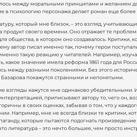
алось между моральными принципами и желанием док
ие в психологию персонажа делает роман еще боле
атуру, который мне близок, – это взгляд, учитывающ
а продукт своего времени. Оно отражает те проблемы,
ля общества, в котором оно создавалось. Критики, к
ему автор писал именно так, почему герои поступал
менно такую реакцию у читателей. Например, изуча
ь, какое значение имела реформа 1861 года для Росси
ись между разными поколениями. Без этого историч
 Базарова покажутся странными и непонятыми.
кие взгляды кажутся мне одинаково убедительными.
нтерпретацией, приписывают автору то, чего он, воз
оричны в своих оценках, забывая о том, что у каждо
ии. Например, мне не всегда близки те критики, ко
паганду, которые пытаются подогнать произведени
что литература – это нечто большее, чем просто ин