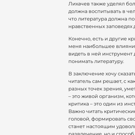
Лихачев также уделял бо
должна воспитывать в чел
что литература должна по
нравственных заповедях 
Конечно, есть и другие кр
меня наибольшее влияние.
видеть в ней инструмент 
понимать литературу.
В заключение хочу сказат
читатель сам решает, с ка
разных точек зрения, уме
– это живой организм, ко
критика – это один из ин
Важно читать критические 
головой, формировать сво
станет настоящим удоволь
развлечение, но и способ