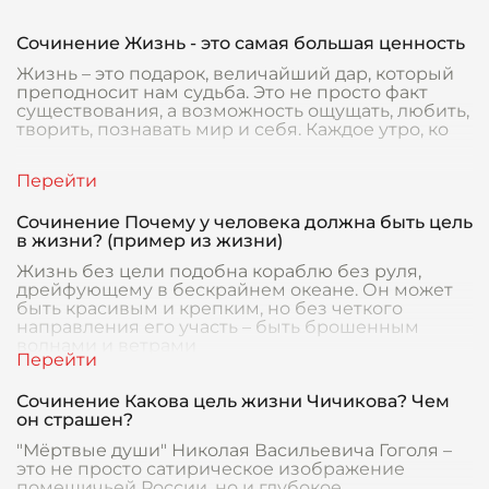
Сочинение Жизнь - это самая большая ценность
Жизнь – это подарок, величайший дар, который
преподносит нам судьба. Это не просто факт
существования, а возможность ощущать, любить,
творить, познавать мир и себя. Каждое утро, ко
Сочинение Почему у человека должна быть цель
в жизни? (пример из жизни)
Жизнь без цели подобна кораблю без руля,
дрейфующему в бескрайнем океане. Он может
быть красивым и крепким, но без четкого
направления его участь – быть брошенным
волнами и ветрами
Сочинение Какова цель жизни Чичикова? Чем
он страшен?
"Мёртвые души" Николая Васильевича Гоголя –
это не просто сатирическое изображение
помещичьей России, но и глубокое