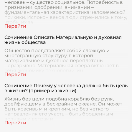
Человек – существо социальное. Потребность в
признании, одобрении, внимании –
фундаментальная характеристика человеческой
психики. Испокон веков люди стремились к тому,
чтобы их за
Сочинение Описать Материальную и духовная
жизнь общества
Общество представляет собой сложную и
многогранную структуру, в которой
материальное и духовное переплетены
неразрывно. Материальная сфера включает в
себя экономику, технологии, ин
Сочинение Почему у человека должна быть цель
в жизни? (пример из жизни)
Жизнь без цели подобна кораблю без руля,
дрейфующему в бескрайнем океане. Он может
быть красивым и крепким, но без четкого
направления его участь – быть брошенным
волнами и ветрами