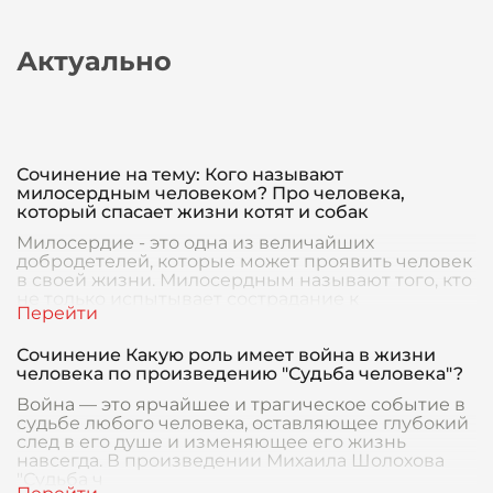
Актуально
Сочинение на тему: Кого называют
милосердным человеком? Про человека,
который спасает жизни котят и собак
Милосердие - это одна из величайших
добродетелей, которые может проявить человек
в своей жизни. Милосердным называют того, кто
не только испытывает сострадание к
окружающим, но и г
Сочинение Какую роль имеет война в жизни
человека по произведению "Судьба человека"?
Война — это ярчайшее и трагическое событие в
судьбе любого человека, оставляющее глубокий
след в его душе и изменяющее его жизнь
навсегда. В произведении Михаила Шолохова
"Судьба ч