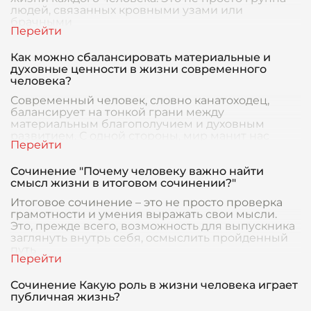
людей, связанных кровными узами или
брачными
Как можно сбалансировать материальные и
духовные ценности в жизни современного
человека?
Современный человек, словно канатоходец,
балансирует на тонкой грани между
материальным благополучием и духовным
развитием. С одной стороны, мир манит нас
яркими огнями потребитель
Сочинение "Почему человеку важно найти
смысл жизни в итоговом сочинении?"
Итоговое сочинение – это не просто проверка
грамотности и умения выражать свои мысли.
Это, прежде всего, возможность для выпускника
заглянуть внутрь себя, осмыслить пройденный
путь
Сочинение Какую роль в жизни человека играет
публичная жизнь?