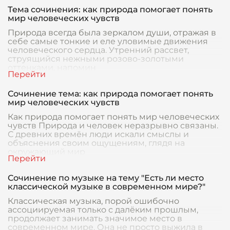
Тема сочинения: как природа помогает понять
мир человеческих чувств
Природа всегда была зеркалом души, отражая в
себе самые тонкие и еле уловимые движения
человеческого сердца. Утренний рассвет,
струящийся нежными розово-золотыми
оттенками, напомин
Сочинение тема: как природа помогает понять
мир человеческих чувств
Как природа помогает понять мир человеческих
чувств Природа и человек неразрывно связаны.
С древних времён люди искали смыслы и
объяснения своим ощущениям, глядя на
окружающий мир
Сочинение по музыке на тему "Есть ли место
классической музыке в современном мире?"
Классическая музыка, порой ошибочно
ассоциируемая только с далёким прошлым,
продолжает занимать значимое место в
современном мире. Она не просто выжила в