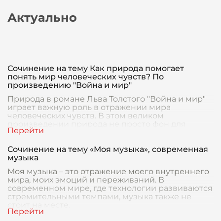
Актуально
Сочинение на тему Как природа помогает
понять мир человеческих чувств? По
произведению "Война и мир"
Природа в романе Льва Толстого "Война и мир"
играет важную роль в отражении мира
человеческих чувств. В этом великом
произведении природа не просто фон для
событий, она обладает со
Сочинение на тему «Моя музыка», современная
музыка
Моя музыка – это отражение моего внутреннего
мира, моих эмоций и переживаний. В
современном мире, где технологии развиваются
стремительными темпами, музыка также не
стоит на месте.