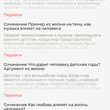
надежду. Она может проявляться в различных
формах – от физического насилия до мораль
Сочинение Пример из жизни на тему, как
музыка влияет на человека
Первое прикосновение к музыке произошло в
раннем детстве, когда мир представлялся
огромной неизведанностью, а эмоции были
чисты и непосредственны. Бабушка, с ее
морщинистыми руками
Сочинение Что дарит человеку детские годы?
Аргумент из жизни
Детство – это волшебная пора, когда мир
кажется огромным и полным чудес, а каждый
день приносит новые открытия и радостные
переживания. Это время беззаботности, игр и
фантазий, ког
Сочинение Как любовь влияет на жизнь
человека?