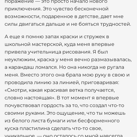
поражение — это просто начало нового
приключения. Это чувство бесконечной
возможности, подаренное в детстве, дает мне
силы двигаться дальше и не бояться трудностей.
А еще я помню запах краски и стружек в
школьной мастерской, куда меня впервые
привела учительница рисования. Я был
неуклюжим, краска у меня вечно размазывалась,
а карандаш ломался. Но она никогда не ругала
меня. Вместо этого она брала мою руку в свою и
проводила линию за линией, приговаривая:
«Смотри, какая красивая ветка получается,
словно настоящая». В тот момент я впервые
почувствовал гордость за то, что создал что-то
своими руками. Это ощущение, что ты можешь
из белого листа бумаги или бесформенного
куска пластилина сделать что-то свое,
уникальное, — оно осталось со мной навсегда.