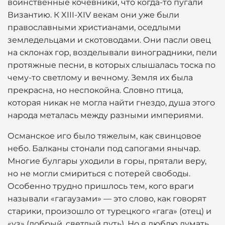
воинственные кочевники, что когда-то пугали
Византию. К XIII-XIV векам они уже были
православными христианами, оседлыми
земледельцами и скотоводами. Они пасли овец
на склонах гор, возделывали виноградники, пели
протяжные песни, в которых слышалась тоска по
чему-то светлому и вечному. Земля их была
прекрасна, но неспокойна. Словно птица,
которая никак не могла найти гнездо, душа этого
народа металась между разными империями.
Османское иго было тяжелым, как свинцовое
небо. Балканы стонали под сапогами янычар.
Многие булгары уходили в горы, прятали веру,
но не могли смириться с потерей свободы.
Особенно трудно пришлось тем, кого враги
называли «гагаузами» — это слово, как говорят
старики, произошло от турецкого «гага» (отец) и
«уз» (добрый, светлый путь). Но я люблю думать,