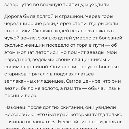
завернутая во влажную тряпицу, и уходили.
Дорога была долгой и страшной. Через горы,
через широкие реки, через степи, где рыскали
кочевники. Сколько людей осталось лежать в
чужой земле, сколько детей умерло от болезней,
сколько женщин поседело от горя в пути — об
этом молчат летописи, но помнят звезды. Мой
народ шел, ведомый своим священником и
своим старшиной. Они несли на руках больных
стариков, прятали в подолах платьев
заплаканных младенцев. Самое ценное, что они
везли, было не золото, а память — обычаи, язык,
песни и вера.
Наконец, после долгих скитаний, они увидели
Бессарабию. Это был край, который тогда только
начинал осваиваться. Бескрайние степи, ковыль,
который колышется, как седое море, и