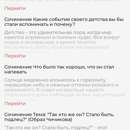
понятны
Сочинение Какие события своего детства вы бы
стали вспоминать и почему?
Детство – это удивительная пора, когда мир
кажется огромным и полным чудес. Все вокруг
новое и интересное, а время тянется
бесконечно долго, позволяя наслаждаться
каждой минутой. С
Сочинение Что было так хорошо, что он стал
напевать
Солнце медленно клонилось к горизонту,
окрашивая небо в нежные оттенки розового и
оранжевого. Я сидел на крыльце нашего
старенького дома, наблюдая за тем, как уставшие
за день пчел
Сочинение Тема: "Так кто же он? Стало быть,
подлец?" (Образ Чичикова)
"Так кто же он? Стало быть, подлец?" - этот