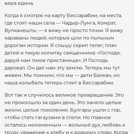
вера едина.
Когда я смотрю на карту Бессарабии, на места,
где стоят наши села — Чадыр-Лунга, Комрат,
Вулканешты, — я вижу не просто точки. Я вижу
караваны людей, которые шли по пыльным
дорогам истории. Я слышу скрип телег, плач
детей и тихую молитву священника: «Господи,
даруй нам тихое пристанище». И Господь
даровал. Он дал нам эту землю. Теперь мы тут
живем. Мы помним, что мы — дети Балкан, но
наша колыбель теперь стоит в Бессарабии.
Вот так и случилось великое превращение. Это
не произошло за один день. Это заняло целые
жизни, целые поколения. Булгары ушли с гор,
чтобы стать гагаузами в степи. Но главное
осталось неизменным — вольный дух, любовь к
труду, уважение к хлебу и к родному слову. Когда