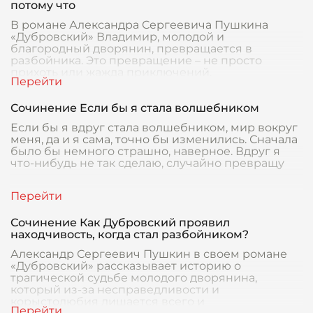
потому что
В романе Александра Сергеевича Пушкина
«Дубровский» Владимир, молодой и
благородный дворянин, превращается в
разбойника. Это превращение – не просто
прихоть или жажда приключений.
Сочинение Если бы я стала волшебником
Если бы я вдруг стала волшебником, мир вокруг
меня, да и я сама, точно бы изменились. Сначала
было бы немного страшно, наверное. Вдруг я
что-нибудь не так сделаю, случайно превращу
Сочинение Как Дубровский проявил
находчивость, когда стал разбойником?
Александр Сергеевич Пушкин в своем романе
«Дубровский» рассказывает историю о
трагической судьбе молодого дворянина,
который из-за несправедливости и
корыстолюбия лишается всего и