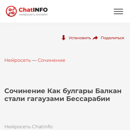
Нейросеть
Поделиться
Установить
Цены
Нейросеть
—
Сочинение
Вход
Вход с Telegram
Сочинение Как булгары Балкан
стали гагаузами Бессарабии
Нейросеть ChatInfo: