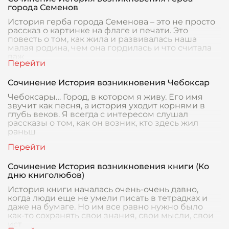
города Семенов
История герба города Семенова – это не просто
рассказ о картинке на флаге и печати. Это
повесть о том, как жила и развивалась наша
малая родина, чем она гордилась и что считала
важ
Сочинение История возникновения Чебоксар
Чебоксары… Город, в котором я живу. Его имя
звучит как песня, а история уходит корнями в
глубь веков. Я всегда с интересом слушал
рассказы о том, как он возник, кто здесь жил
раньш
Сочинение История возникновения книги (Ко
дню книголюбов)
История книги началась очень-очень давно,
когда люди еще не умели писать в тетрадках и
даже на бумаге. Но им все равно нужно было
как-то сохранять свои знания, свои мысли, свои
ист