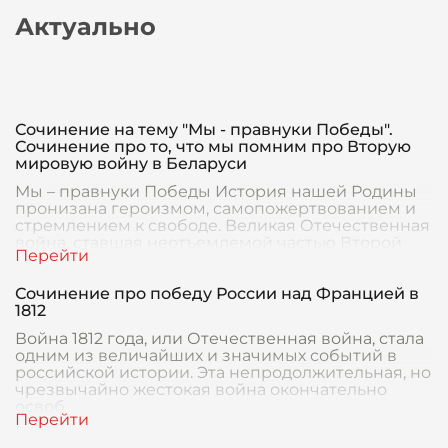
Актуально
Сочинение на тему "Мы - правнуки Победы".
Сочинение про то, что мы помним про Вторую
мировую войну в Беларуси
Мы – правнуки Победы История нашей Родины
пронизана героизмом, самопожертвованием и
стремлением к свободе. Великая Отечественная
война, ставшая неотъемлемой частью Второй
мировой
Сочинение про победу России над Францией в
1812
Война 1812 года, или Отечественная война, стала
одним из величайших и значимых событий в
российской истории. Эта непродолжительная, но
чрезвычайно жестокая война окончательно
освоб