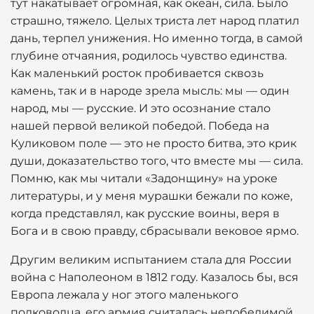
тут накатывает огромная, как океан, сила. Было
страшно, тяжело. Целых триста лет народ платил
дань, терпел унижения. Но именно тогда, в самой
глубине отчаяния, родилось чувство единства.
Как маленький росток пробивается сквозь
камень, так и в народе зрела мысль: мы — один
народ, мы — русские. И это осознание стало
нашей первой великой победой. Победа на
Куликовом поле — это не просто битва, это крик
души, доказательство того, что вместе мы — сила.
Помню, как мы читали «Задонщину» на уроке
литературы, и у меня мурашки бежали по коже,
когда представлял, как русские воины, веря в
Бога и в свою правду, сбрасывали вековое ярмо.
Другим великим испытанием стала для России
война с Наполеоном в 1812 году. Казалось бы, вся
Европа лежала у ног этого маленького
полководца, его армия считалась непобедимой.