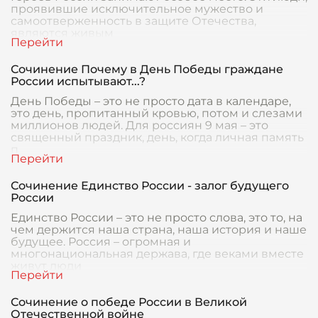
проявившие исключительное мужество и
самоотверженность в защите Отечества,
являются живым
Сочинение Почему в День Победы граждане
России испытывают...?
День Победы – это не просто дата в календаре,
это день, пропитанный кровью, потом и слезами
миллионов людей. Для россиян 9 мая – это
священный праздник, день, когда личная память
п
Сочинение Единство России - залог будущего
России
Единство России – это не просто слова, это то, на
чем держится наша страна, наша история и наше
будущее. Россия – огромная и
многонациональная держава, где веками вместе
живут люди
Сочинение о победе России в Великой
Отечественной войне