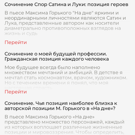
Сочинение Спор Сатина и Луки: позиция героев
В пьесе Максима Горького "На дне" яркими и
неординарными личностями являются Сатин и
Лука, представленные автором как носители
диаметрально противоположных взглядов на
жизнь и судь
Сочинение о моей будущей профессии.
Гражданская позиция каждого человека
Мое будущее всегда было наполнено
множеством мечтаний и амбиций. В детстве я
мечтал стать космонавтом, врачом, художником.
Но с течением времени я понял, что моя
настоящая страсть
Сочинение. Чья позиция наиболее близка к
авторской позиции М. Горького в «На дне»?
В пьесе Максима Горького «На дне»
представлено множество персонажей, каждый
из которых воплощает различные жизненные
позиции и мировоззрения. Чтобы определить,