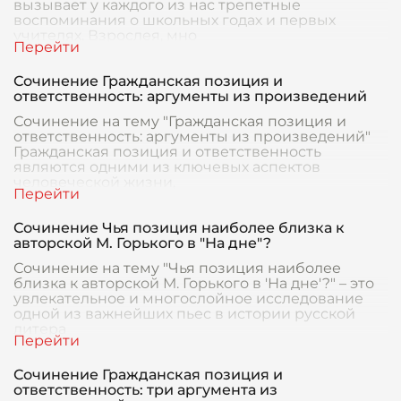
вызывает у каждого из нас трепетные
воспоминания о школьных годах и первых
учителях. Взрослея, мно
Сочинение Гражданская позиция и
ответственность: аргументы из произведений
Сочинение на тему "Гражданская позиция и
ответственность: аргументы из произведений"
Гражданская позиция и ответственность
являются одними из ключевых аспектов
человеческой жизни,
Сочинение Чья позиция наиболее близка к
авторской М. Горького в "На дне"?
Сочинение на тему "Чья позиция наиболее
близка к авторской М. Горького в 'На дне'?" – это
увлекательное и многослойное исследование
одной из важнейших пьес в истории русской
литера
Сочинение Гражданская позиция и
ответственность: три аргумента из