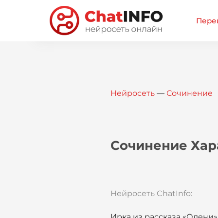
Перей
Нейросеть
—
Сочинение
Сочинение Хар
Нейросеть ChatInfo:
Ирка из рассказа «Олени»