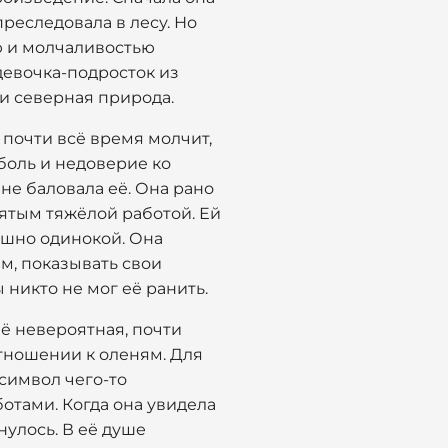
преследовала в лесу. Но
ью и молчаливостью
девочка-подросток из
 и северная природа.
 почти всё время молчит,
 боль и недоверие ко
не баловала её. Она рано
нятым тяжёлой работой. Ей
рашно одинокой. Она
м, показывать свои
 никто не мог её ранить.
её невероятная, почти
отношении к оленям. Для
 символ чего-то
отами. Когда она увидела
нулось. В её душе