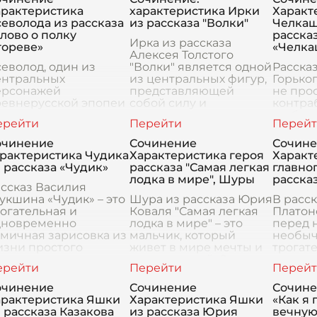
арактеристика
характеристика Ирки
Характ
еволода из рассказа
из рассказа "Волки"
Челкаш
лово о полку
расска
Ирка из рассказа
гореве»
«Челка
Алексея Толстого
еволод, один из
"Волки" является одной
Расска
ентральных
из центральных фигур,
Горьког
ерсонажей
представляющей
не про
ревнерусской эпопеи
собой силу и
контраб
лово о полку
уязвимость
глубок
ореве», предстает
человеческой натуры.
челове
еред нами ярким и
Она ярким контрастом
природ
очинение
Сочинение
Сочин
ыдающимся образом.
олицетворяет как жив
столкн
арактеристика Чудика
Характеристика героя
Характ
авнивая его с
мораль
 рассказа «Чудик»
рассказа "Самая легкая
главно
ругими героями,
В цент
лодка в мире", Шуры
расска
ожно сказа
ссказ Василия
кшина «Чудик» – это
Шура из рассказа Юрия
В расс
огательная и
Коваля "Самая легкая
Платон
дновременно
лодка в мире" – это
перед 
мичная зарисовка из
мальчик, который
необыч
изни простого
живет в мире мечты и
трогате
ревенского жителя,
приключений. Он не
время 
аделенного душой
просто ребенок, а
образ 
ебенка и наивным
настоящий романтик,
это не 
очинение
Сочинение
Сочине
глядом на мир. Гла
умеющий видеть
персон
арактеристика Яшки
Характеристика Яшки
«Как я
необычн
доброт
 рассказа Казакова
из рассказа Юрия
вечную