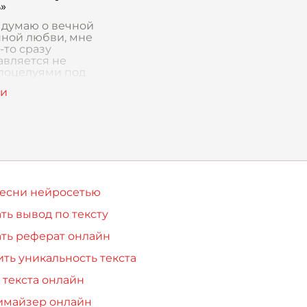
»
я думаю о вечной
нной любви, мне
-то сразу
авляется не
 поцелуями под
 и не стихи про
ые сердца. В
 возникает
енно другой
песни нейросетью
ть вывод по тексту
ть реферат онлайн
ть уникальность текста
 текста онлайн
имайзер онлайн