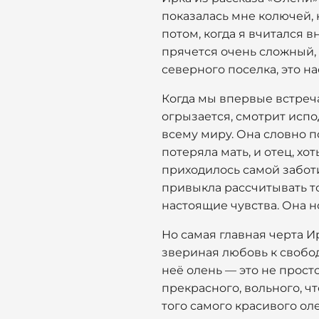
показалась мне колючей, к
потом, когда я вчитался 
прячется очень сложный, 
северного поселка, это н
Когда мы впервые встреча
огрызается, смотрит испо
всему миру. Она словно п
потеряла мать, и отец, х
приходилось самой заботи
привыкла рассчитывать то
настоящие чувства. Она н
Но самая главная черта И
звериная любовь к свобод
неё олень — это не прост
прекрасного, вольного, ч
того самого красивого ол