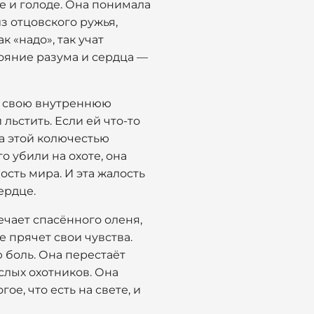
де и голоде. Она понимала
из отцовского ружья,
 «надо», так учат
стояние разума и сердца —
ь свою внутреннюю
 льстить. Если ей что-то
за этой колючестью
о убили на охоте, она
ость мира. И эта жалость
ердце.
ечает спасённого оленя,
е прячет свои чувства.
 боль. Она перестаёт
слых охотников. Она
е, что есть на свете, и