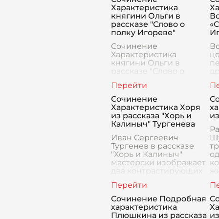
Характеристика
Х
княгини Ольги в
Вс
рассказе "Слово о
«С
полку Игореве"
И
Сочинение
Вс
Характеристика
ц
княгини Ольги в
п
рассказе "Слово о
д
полку Игореве"
«С
Княгиня Ольга, одна из
Иг
самых выдающихся
п
Сочинение
С
женщин в истории
в
Характеристика Хоря
х
Древней Руси,
Ср
из рассказа "Хорь и
из
занимает особое место
д
Калиныч" Тургенева
в расска
м
Ра
Иван Сергеевич
Шу
Тургенев в рассказе
тр
"Хорь и Калиныч"
о
мастерски изображает
ко
два контрастирующих
ж
крестьянских типа,
де
воплощающих
н
различные взгляды на
р
Сочинение Подробная
С
жизнь. Хорь,
вз
характеристика
Х
воплощение
Плюшкина из рассказа
из