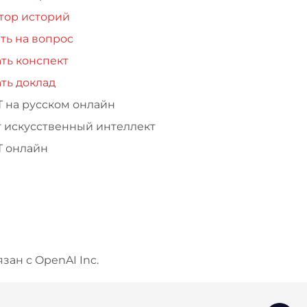
тор историй
ть на вопрос
ть конспект
ть доклад
Т на русском онлайн
т искусственный интеллект
Т онлайн
зан с OpenAI Inc.