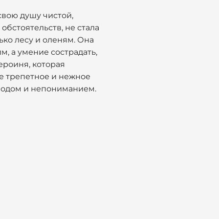
свою душу чистой,
обстоятельств, не стала
ько лесу и оленям. Она
м, а умение сострадать,
ероиня, которая
ое трепетное и нежное
олодом и непониманием.