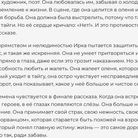
 художник, поэт. Она любовалась им, забывая о холо
стремление к жизни. В сцене, где она целится в оленя 
 борьба. Она должна была выстрелить, потому что так
 тайги. Но её сердце кричало: «Нет!». И это противо
ссказе.
упрямством и нелюдимостью Ирка пытается защитит
ес, и такая же искренняя. Она не умеет притворяться и
прямо в глаза, даже если это грозит наказанием. Но 
обность любить и жалеть. Она жалеет оленя, которог
ый уходит в тайгу, она остро чувствует несправедлив
орот, она показывает, какое у неё большое и чистое с
мена чувствуется в финале рассказа. Когда она встр
 героев, в её глазах появляются слёзы. Она больше н
ние. Она принимает свой страх, свою нежность, свою
орванцом», которая старается быть похожей на взро
орый понял главную истину: жизнь — это самое дорого
 так, ради забавы.