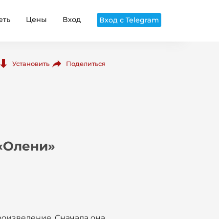
еть
Цены
Вход
Вход с Telegram
Поделиться
Установить
 «Олени»
произведение. Сначала она