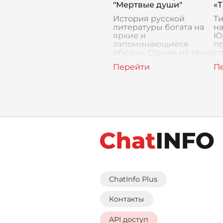
практичност
"Мертвые души"
«Т
История русской
Ти
литературы богата на
на
яркие и
Ю
запоминающиеся
пр
образы. Одним из таких
сп
персонажей,
у
несомненно, является
за
Плюшкин из
ск
бессмертной поэмы
чу
Николая Васильевича
ис
Гоголя «Мертвые
ChatInfo Plus
Контакты
API доступ