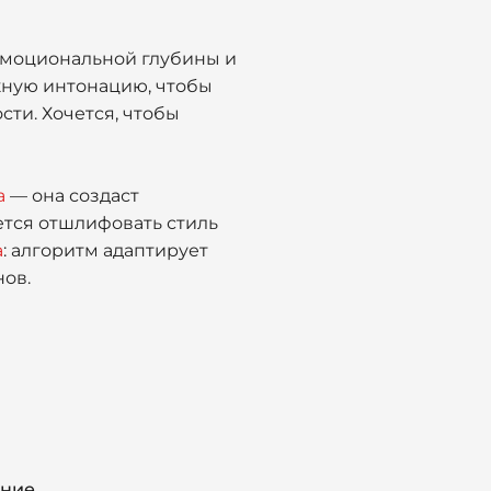
 эмоциональной глубины и
ужную интонацию, чтобы
сти. Хочется, чтобы
а
— она создаст
ется отшлифовать стиль
а
: алгоритм адаптирует
нов.
ение