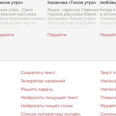
ихое утро»
Казакова «Тихое утро»
любовь
хое утро... Само
Яшка – один из главных
Когда 
звание рассказа
героев рассказа Юрия
и исти
рия Казакова словно
Казакова «Тихое утро».
почему
едвещает что-то
Этот рассказ о дружбе
предст
окойное,
двух мальчиков, их
кино с
миротворяющее. Но
взрослении и первом
дождём
 этой тишиной
жизненном опыте.
разбит
рывается целая буря
Яшка предстает перед
голове
вств, переживаний,
нами как обычн
соверш
пытаний, кото
обра
Сократить текст
Текст 
Генератор названий
Написа
Решить задачу
Написа
Нейросеть пишущая текст
Повыси
Нейросеть пишет стихи
Рерайт
Список литературы онлайн
Синон