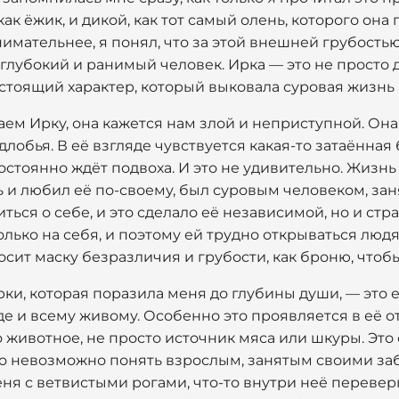
ак ёжик, и дикой, как тот самый олень, которого она 
внимательнее, я понял, что за этой внешней грубост
глубокий и ранимый человек. Ирка — это не просто 
астоящий характер, который выковала суровая жизнь
ем Ирку, она кажется нам злой и неприступной. Она
длобья. В её взгляде чувствуется какая-то затаённая
остоянно ждёт подвоха. И это не удивительно. Жизнь 
оть и любил её по-своему, был суровым человеком, за
ться о себе, и это сделало её независимой, но и ст
лько на себя, и поэтому ей трудно открываться людя
осит маску безразличия и грубости, как броню, чтобы
рки, которая поразила меня до глубины души, — это 
е и всему живому. Особенно это проявляется в её 
о животное, не просто источник мяса или шкуры. Это
то невозможно понять взрослым, занятым своими заб
еня с ветвистыми рогами, что-то внутри неё перевер