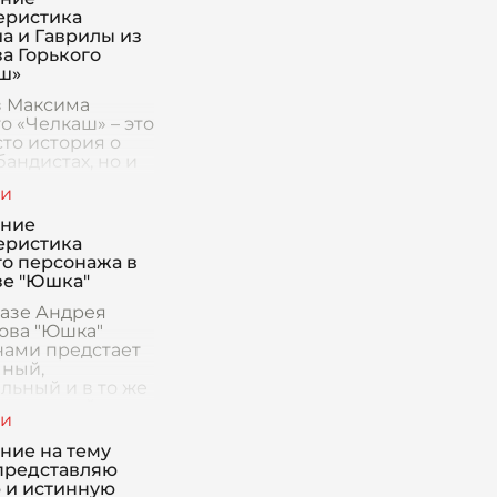
еристика
а и Гаврилы из
за Горького
ш»
з Максима
о «Челкаш» – это
сто история о
андистах, но и
ое исследование
ческой
ы,
ение
овение двух
еристика
ных философий.
го персонажа в
ре повест
зе "Юшка"
казе Андрея
ова "Юшка"
нами предстает
ный,
льный и в то же
трагичный
человека. Юшка –
просто
ние на тему
аж, это символ
 представляю
ы, терпени
 и истинную