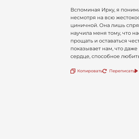
Вспоминая Ирку, я понима
несмотря на всю жестокос
циничной. Она лишь спрят
научила меня тому, что н
прощать и оставаться чес
показывает нам, что даже
сердце, способное любить
Копировать
Переписать