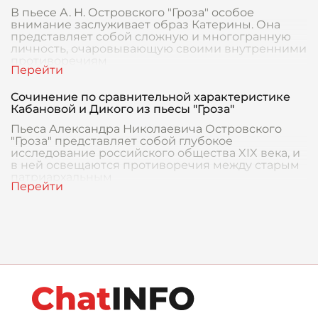
В пьесе А. Н. Островского "Гроза" особое
внимание заслуживает образ Катерины. Она
представляет собой сложную и многогранную
личность, очаровывающую своими внутренними
противоречиям
Сочинение по сравнительной характеристике
Кабановой и Дикого из пьесы "Гроза"
Пьеса Александра Николаевича Островского
"Гроза" представляет собой глубокое
исследование российского общества XIX века, и
в ней освещаются противоречия между старым
патриархальным