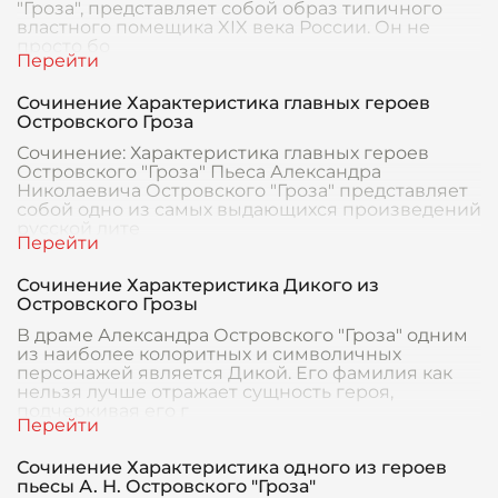
"Гроза", представляет собой образ типичного
властного помещика XIX века России. Он не
просто бо
Сочинение Характеристика главных героев
Островского Гроза
Сочинение: Характеристика главных героев
Островского "Гроза" Пьеса Александра
Николаевича Островского "Гроза" представляет
собой одно из самых выдающихся произведений
русской лите
Сочинение Характеристика Дикого из
Островского Грозы
В драме Александра Островского "Гроза" одним
из наиболее колоритных и символичных
персонажей является Дикой. Его фамилия как
нельзя лучше отражает сущность героя,
подчеркивая его г
Сочинение Характеристика одного из героев
пьесы А. Н. Островского "Гроза"