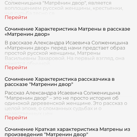
Солженицына "Матрёнин двор", является
воплощением русской женщины, крестьянки,
чья судьба тесно св
Сочинение Характеристика Матрены в рассказе
«Матренин двор»
В рассказе Александра Исаевича Солженицына
«Матренин двор» перед нами предстает образ
простой русской женщины, Матрены
Васильевны Захаровой. На первый взгляд, она
кажется обычной,
Сочинение Характеристика рассказчика в
рассказе "Матренин двор"
Рассказ Александра Исаевича Солженицына
"Матренин двор" – это не просто история об
одинокой деревенской женщине. Это рассказ о
целой эпохе, о сломанных судьбах и о
нравственных цен
Сочинение Краткая характеристика Матрены из
произведения "Матренин двор"