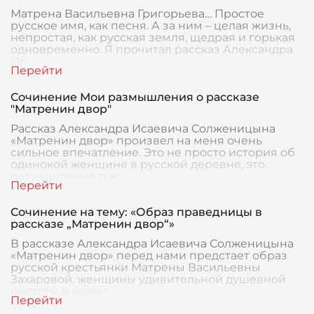
Матрена Васильевна Григорьева… Простое
русское имя, как песня. А за ним – целая жизнь,
непростая, как русская земля, щедрая и горькая
одновременно. Я прочитал рассказ Александра
Ис
Сочинение Мои размышления о рассказе
"Матренин двор"
Рассказ Александра Исаевича Солженицына
«Матренин двор» произвел на меня очень
сильное впечатление. Это не просто история об
одинокой женщине в русской деревне, это
размышление о ж
Сочинение на тему: «Образ праведницы в
рассказе „Матренин двор“»
В рассказе Александра Исаевича Солженицына
«Матренин двор» перед нами предстает образ
русской крестьянки Матрены Васильевны
Захаровой, женщины удивительной душевной
чистоты и нравс