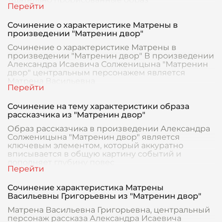
Сочинение о характеристике Матрены в
произведении "Матренин двор"
Сочинение о характеристике Матрены в
произведении "Матренин двор" В произведении
Александра Исаевича Солженицына "Матренин
двор" центральным персонажем является
Матрена Васильевна
Сочинение на тему характеристики образа
рассказчика из "Матренин двор"
Образ рассказчика в произведении Александра
Солженицына "Матренин двор" является
ключевым элементом, который аккуратно
вписывается в общую картину событий и
дополняет глубину повес
Сочинение характеристика Матрены
Васильевны Григорьевны из "Матренин двор"
Матрена Васильевна Григорьевна, центральный
персонаж рассказа Александра Исаевича