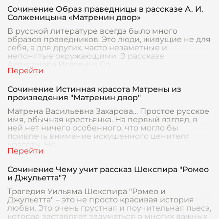
Сочинение Образ праведницы в рассказе А. И.
Солженицына «Матренин двор»
В русской литературе всегда было много
образов праведников. Это люди, живущие не для
себя, а для других, часто незаметные и
непонятые окружающими. В рассказе
Александра Исаевича Со
Сочинение Истинная красота Матрены из
произведения "Матренин двор"
Матрена Васильевна Захарова… Простое русское
имя, обычная крестьянка. На первый взгляд, в
ней нет ничего особенного, что могло бы
привлечь внимание искушенного ценителя
красоты. Но
Сочинение Чему учит рассказ Шекспира "Ромео
и Джульетта"?
Трагедия Уильяма Шекспира "Ромео и
Джульетта" – это не просто красивая история
любви. Это очень грустная и поучительная пьеса,
которая заставляет задуматься о многих важных