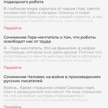
подводного робота
В глубинах мира, скрытых от наших глаз, таится
множество тайн и загадок. Океаны и моря
покрывают большую часть нашей планеты, и мы
знаем о них гораздо меньше, чем о космосе.
Именно
Сочинение Горе-мечтатель о том, что роботы
освободят нас от труда
Я – Горе-мечтатель. Это не фамилия, а скорее
прозвище, которое мне дали друзья. Потому что
я постоянно о чем-то мечтаю, витаю в облаках и
вижу мир совсем не таким, каким его видят
Сочинение Человек на войне в произведениях
русских писателей
Война… Какое страшное слово! Сколько горя,
слез и разрушений оно несет. Но еще страшнее
то, что на войне человек сталкивается с
нечеловеческими испытаниями, которые
меняют его навс