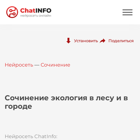
Нейросеть
Поделиться
Установить
Цены
Нейросеть
—
Сочинение
Вход
Вход с Telegram
Сочинение экология в лесу и в
городе
Нейросеть ChatInfo: