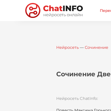
Перей
Нейросеть
—
Сочинение
Сочинение Две 
Нейросеть ChatInfo:
Повесть Максима Горького