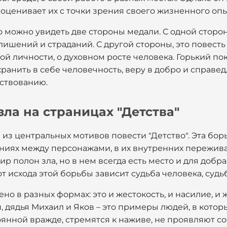
, оценивает их с точки зрения своего жизненного опы
 можно увидеть две стороны медали. С одной стороны
лишений и страданий. С другой стороны, это повест
й личности, о духовном росте человека. Горький пок
хранить в себе человечность, веру в добро и справе
ствованию.
зла на страницах "Детства"
н из центральных мотивов повести "Детство". Эта бор
ниях между персонажами, в их внутренних переживан
ир полон зла, но в нем всегда есть место и для добр
от исхода этой борьбы зависит судьба человека, судь
ено в разных формах: это и жестокость, и насилие, и ж
 дядья Михаил и Яков – это примеры людей, в котор
оянной вражде, стремятся к наживе, не проявляют с