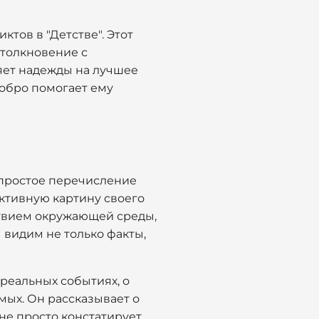
тов в "Детстве". Этот
столкновение с
яет надежды на лучшее
добро помогает ему
к простое перечисление
ективную картину своего
йствием окружающей среды,
ы видим не только факты,
 реальных событиях, о
мых. Он рассказывает о
 не просто констатирует