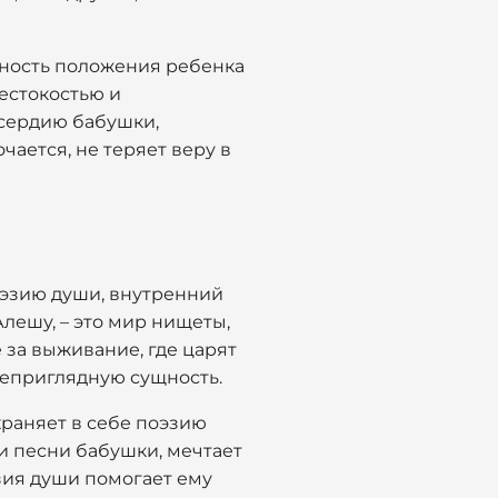
чность положения ребенка
жестокостью и
осердию бабушки,
чается, не теряет веру в
поэзию души, внутренний
лешу, – это мир нищеты,
 за выживание, где царят
 неприглядную сущность.
храняет в себе поэзию
 и песни бабушки, мечтает
зия души помогает ему