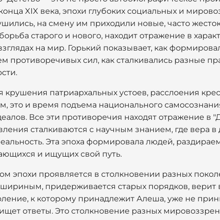
онца XIX века, эпохи глубоких социальных и миров
ушились, на смену им приходили новые, часто жест
а борьба старого и нового, находит отражение в хара
и взглядах на мир. Горький показывает, как формиро
ем противоречивых сил, как сталкивались разные п
сти.
мя крушения патриархальных устоев, расслоения крес
ем, это и время подъема национального самосознания
деалов. Все эти противоречия находят отражение в "
ления сталкиваются с научным знанием, где вера в
реальность. Эта эпоха формировала людей, раздира
ющихся и ищущих свой путь.
м эпохи проявляется в столкновении разных покол
шириным, придерживается старых порядков, верит в
оление, к которому принадлежит Алеша, уже не при
, ищет ответы. Это столкновение разных мировоззр