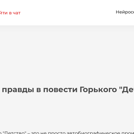
Нейрос
ти в чат
правды в повести Горького "Де
 "Детство" – это не просто автобиографическое про