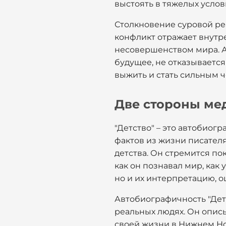
выстоять в тяжелых услови
Столкновение суровой реа
конфликт отражает внутр
несовершенством мира. А
будущее, не отказывается
выжить и стать сильным 
Две стороны ме
"Детство" – это автобиог
фактов из жизни писателя
детства. Он стремится по
как он познавал мир, как 
но и их интерпретацию, о
Автобиографичность "Детс
реальных людях. Он описы
своей жизни в Нижнем Нов