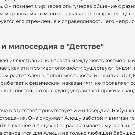
жь. Он познает мир через опыт, через общение с раз
 и травматичным, но он закаляет его характер, дела
уется его стремление к справедливости, его неприя
и милосердия в "Детстве"
яркая иллюстрация контраста между жестокостью и 
вает, как эти противоположности существуют рядом,
тором растет Алеша, полон жестокости и насилия. Дед
прибегает к физическим наказаниям, не проявляет с
 Яков, постоянно враждуют, устраивают драки и скан
ью в "Детстве" присутствует и милосердие. Бабушка
страдания. Она окружает Алешу заботой и вниманием
ь в лучшее в людях. Она рассказывает ему сказки, п
а становится для Алеши не только любящей бабушкой