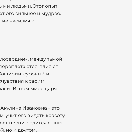
ными людьми. Этот опыт
ет его сильнее и мудрее.
тие насилия и
милосердием, между тьмой
 переплетаются, влияют
 Каширин, суровый и
очувствия к своим
далы. В этом мире царят
 Акулина Ивановна – это
, учит его видеть красоту
оет песни, делится с ним
, но и другом,