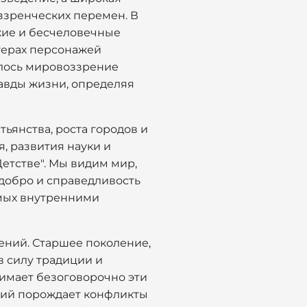
оззренческих перемен. В
окие и бесчеловечные
ктерах персонажей
валось мировоззрение
равды жизни, определяя
тьянства, роста городов и
, развития науки и
Детстве". Мы видим мир,
 добро и справедливость
емых внутренними
ений. Старшее поколение,
 силу традиции и
нимает безоговорочно эти
ений порождает конфликты