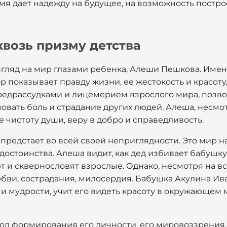
ремя дает надежду на будущее, на возможность постр
возь призму детства
 взгляд на мир глазами ребенка, Алеши Пешкова. Име
р показывает правду жизни, ее жестокость и красоту,
редрассудками и лицемерием взрослого мира, позво
овать боль и страдание других людей. Алеша, несмот
е чистоту души, веру в добро и справедливость.
 предстает во всей своей неприглядности. Это мир н
остоинства. Алеша видит, как дед избивает бабушку, 
т и сквернословят взрослые. Однако, несмотря на вс
юбви, сострадания, милосердия. Бабушка Акулина Ив
 мудрости, учит его видеть красоту в окружающем м
иод формирования его личности, его мировоззрения.