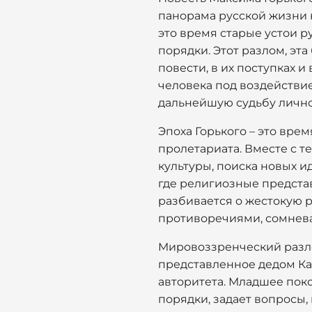
панорама русской жизни к
это время старые устои р
порядки. Этот разлом, эт
повести, в их поступках 
человека под воздействи
дальнейшую судьбу лично
Эпоха Горького – это вре
пролетариата. Вместе с т
культуры, поиска новых и
где религиозные представ
разбивается о жестокую 
противоречиями, сомнева
Мировоззренческий разло
представленное дедом Ка
авторитета. Младшее пок
порядки, задает вопросы