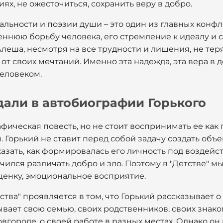
ях, не ожесточиться, сохранить веру в добро.
льности и поэзии души – это один из главных конфлик
еннюю борьбу человека, его стремление к идеалу и 
леша, несмотря на все трудности и лишения, не тер
 от своих мечтаний. Именно эта надежда, эта вера в 
человеком.
дали в автобиографии Горького
рафическая повесть, но не стоит воспринимать ее ка
. Горький не ставит перед собой задачу создать объ
казать, как формировалась его личность под возде
учился различать добро и зло. Поэтому в "Детстве" м
ценку, эмоциональное восприятие.
тва" проявляется в том, что Горький рассказывает о
вает свою семью, своих родственников, своих знако
городе, о своей работе в разных местах. Однако он