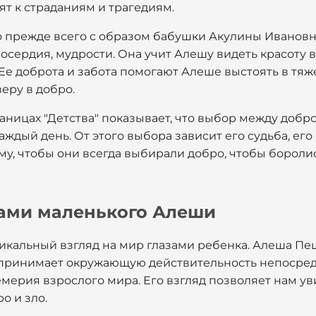
ят к страданиям и трагедиям.
но прежде всего с образом бабушки Акулины Ивановн
сердия, мудрости. Она учит Алешу видеть красоту 
 Ее доброта и забота помогают Алеше выстоять в тяж
еру в добро.
раницах "Детства" показывает, что выбор между добро
аждый день. От этого выбора зависит его судьба, его
му, чтобы они всегда выбирали добро, чтобы боролис
зами маленького Алеши
уникальный взгляд на мир глазами ребенка. Алеша Пе
оспринимает окружающую действительность непосред
мерия взрослого мира. Его взгляд позволяет нам ув
о и зло.