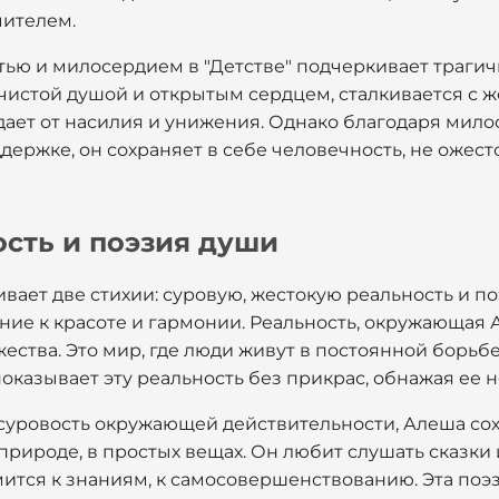
чителем.
тью и милосердием в "Детстве" подчеркивает траги
о чистой душой и открытым сердцем, сталкивается с 
дает от насилия и унижения. Однако благодаря мил
держке, он сохраняет в себе человечность, не ожесто
сть и поэзия души
кивает две стихии: суровую, жестокую реальность и 
ние к красоте и гармонии. Реальность, окружающая А
жества. Это мир, где люди живут в постоянной борьбе
 показывает эту реальность без прикрас, обнажая ее
 суровость окружающей действительности, Алеша со
 природе, в простых вещах. Он любит слушать сказки
мится к знаниям, к самосовершенствованию. Эта поэ