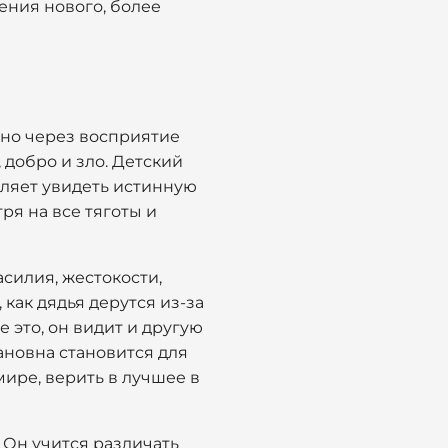
оения нового, более
нно через восприятие
 добро и зло. Детский
ляет увидеть истинную
ря на все тяготы и
асилия, жестокости,
как дядья дерутся из-за
е это, он видит и другую
ановна становится для
ире, верить в лучшее в
 Он учится различать