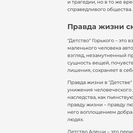
и трагедии, но в то же в
справедливого общества.
Правда жизни ск
"Детство" Горького – это
маленького человека авто
взгляд, незамутненный п
сущность вещей, почувств
лишения, сохраняет в себ
Правда жизни в "Детстве"
унижения человеческого д
наследства, как пьянствую
правду жизни – правду л
него воплощением добра и
людях.
Детство Алеши – это пер