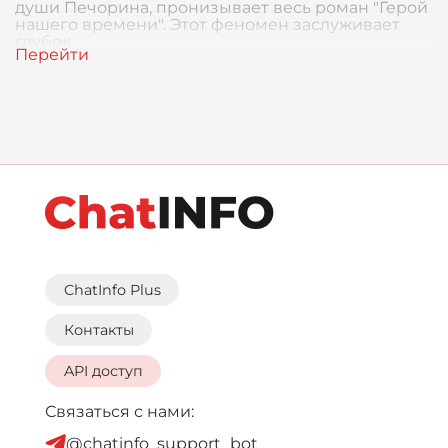
души Печорина, пронизывает весь роман "Герой
нашего времени". Этот феномен заслуживает
глубок
ChatInfo Plus
Контакты
API доступ
Связаться с нами:
@chatinfo_support_bot