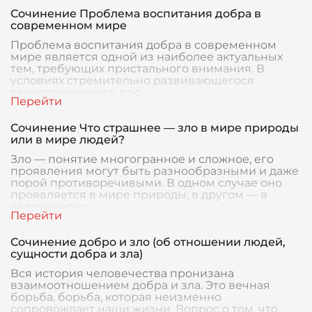
Сочинение Проблема воспитания добра в
современном мире
Проблема воспитания добра в современном
мире является одной из наиболее актуальных
тем, требующих пристального внимания. В
условиях стремительно развивающегося
технологического про
Сочинение Что страшнее — зло в мире природы
или в мире людей?
Зло — понятие многогранное и сложное, его
проявления могут быть разнообразными и даже
порой противоречивыми. В одном случае оно
проявляется в мире природы, в другом — в
человеческо
Сочинение добро и зло (об отношении людей,
сущности добра и зла)
Вся история человечества пронизана
взаимоотношением добра и зла. Это вечная
борьба, борьба, которая неизменно
сопровождает наши жизни. Вопрос о том, что