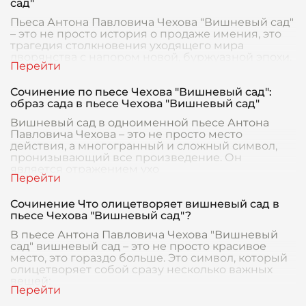
сад"
Пьеса Антона Павловича Чехова "Вишневый сад"
– это не просто история о продаже имения, это
трагедия столкновения уходящего мира
дворянства с напором новой, буржуазной эпохи.
Вопрос
Сочинение по пьесе Чехова "Вишневый сад":
образ сада в пьесе Чехова "Вишневый сад"
Вишневый сад в одноименной пьесе Антона
Павловича Чехова – это не просто место
действия, а многогранный и сложный символ,
пронизывающий все произведение. Он
является отражением ухо
Сочинение Что олицетворяет вишневый сад в
пьесе Чехова "Вишневый сад"?
В пьесе Антона Павловича Чехова "Вишневый
сад" вишневый сад – это не просто красивое
место, это гораздо больше. Это символ, который
олицетворяет собой сразу несколько важных
вещей: