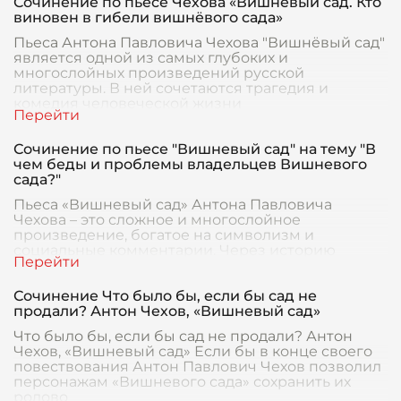
Сочинение по пьесе Чехова «Вишнёвый сад. Кто
виновен в гибели вишнёвого сада»
Пьеса Антона Павловича Чехова "Вишнёвый сад"
является одной из самых глубоких и
многослойных произведений русской
литературы. В ней сочетаются трагедия и
комедия человеческой жизни
Сочинение по пьесе "Вишневый сад" на тему "В
чем беды и проблемы владельцев Вишневого
сада?"
Пьеса «Вишневый сад» Антона Павловича
Чехова – это сложное и многослойное
произведение, богатое на символизм и
социальные комментарии. Через историю
владельцев усадьбы – Любови Анд
Сочинение Что было бы, если бы сад не
продали? Антон Чехов, «Вишневый сад»
Что было бы, если бы сад не продали? Антон
Чехов, «Вишневый сад» Если бы в конце своего
повествования Антон Павлович Чехов позволил
персонажам «Вишневого сада» сохранить их
родово