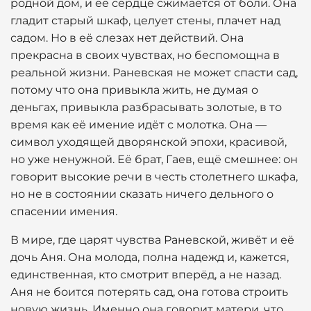
родной дом, и её сердце сжимается от боли. Она
гладит старый шкаф, целует стены, плачет над
садом. Но в её слезах нет действий. Она
прекрасна в своих чувствах, но беспомощна в
реальной жизни. Раневская не может спасти сад,
потому что она привыкла жить, не думая о
деньгах, привыкла разбрасывать золотые, в то
время как её имение идёт с молотка. Она —
символ уходящей дворянской эпохи, красивой,
но уже ненужной. Её брат, Гаев, ещё смешнее: он
говорит высокие речи в честь столетнего шкафа,
но не в состоянии сказать ничего дельного о
спасении имения.
В мире, где царят чувства Раневской, живёт и её
дочь Аня. Она молода, полна надежд и, кажется,
единственная, кто смотрит вперёд, а не назад.
Аня не боится потерять сад, она готова строить
новую жизнь. Именно она говорит матери, что