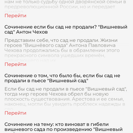
нам не только судьбу одной дворянской семьи в
предреволюционной России, но и передает
символ
Сочинение если бы сад не продали? "Вишневый
сад" Антон Чехов
Представим себе, что сад не продали. Жизни
героев "Вишнёвого сада" Антона Павловича
Чехова продолжались бы в обрамлении этого
прекрасного символа ушедших времён,
нависающего над их
Сочинение о том, что было бы, если бы сад не
продали в пьесе "Вишневый сад"
Если бы сад не продали в пьесе "Вишневый сад",
тогда мир героев Чехова обрел бы новую
плоскость существования. Арестова и ее семья,
наконец, могли бы увидеть проблеск надежды в
сво
Сочинение на тему: кто виноват в гибели
вишневого сада по произведению "Вишневый