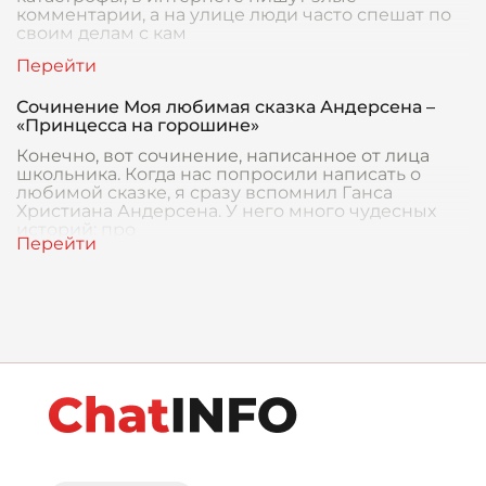
комментарии, а на улице люди часто спешат по
своим делам с кам
Сочинение Моя любимая сказка Андерсена –
«Принцесса на горошине»
Конечно, вот сочинение, написанное от лица
школьника. Когда нас попросили написать о
любимой сказке, я сразу вспомнил Ганса
Христиана Андерсена. У него много чудесных
историй: про