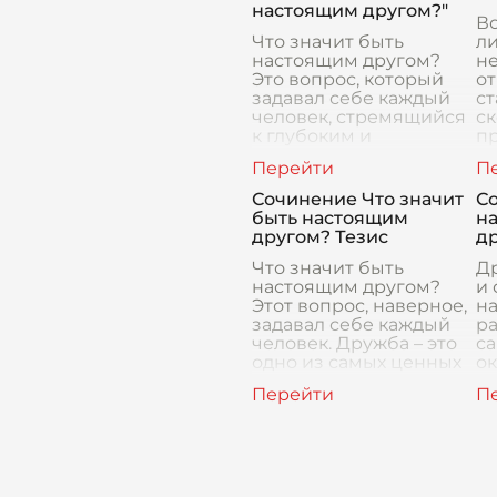
настоящим другом?"
Во
Что значит быть
ли
настоящим другом?
не
Это вопрос, который
от
задавал себе каждый
ст
человек, стремящийся
с
к глубоким и
пр
искренним
с
отношениям. Дружба –
Др
это не просто общение
Сочинение Что значит
С
и совместное времяп
быть настоящим
н
другом? Тезис
д
Что значит быть
Д
настоящим другом?
и 
Этот вопрос, наверное,
н
задавал себе каждый
ра
человек. Дружба – это
са
одно из самых ценных
о
и важных чувств в
к
жизни. Настоящий друг
др
– это не просто чело
др
дл