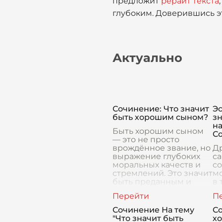
предложит
рерайт текста
глубоким. Доверившись эт
Актуально
Сочинение: Что значит
Эс
быть хорошим сыном?
зн
н
Быть хорошим сыном
С
— это не просто
врождённое звание, но
Др
выражение глубоких
с
моральных качеств и
с
стремлений. Это значит
м
быть преданным и
в 
внимательным,
не
понимать цену жертв и
ил
трудов,
гл
Сочинение На тему
Со
св
"Что значит быть
хо