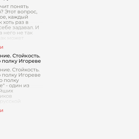
ачит понять
? Этот вопрос,
ое, каждый
 хоть раз в
ебе задавал. И
а него не так
как может
ться на первый
 Ведь понять дру
ние. Стойкость.
о полку Игореве
ние. Стойкость.
о полку Игореве
о полку
" - один из
йших
иков
русской
туры, в котором
ается героизм
ость русского на