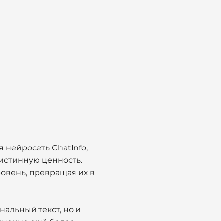
 нейросеть ChatInfo,
истинную ценность.
ровень, превращая их в
нальный текст, но и