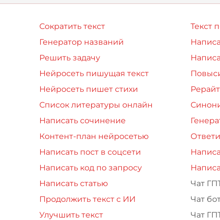
Сократить текст
Текст 
Генератор названий
Написа
Решить задачу
Написа
Нейросеть пишущая текст
Повыси
Нейросеть пишет стихи
Рерайт
Список литературы онлайн
Синон
Написать сочинение
Генера
Контент-план нейросетью
Ответи
Написать пост в соцсети
Написа
Написать код по запросу
Написа
Написать статью
Чат ГП
Продолжить текст с ИИ
Чат бо
Улучшить текст
Чат ГП