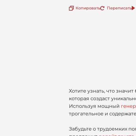
Копировать
Переписать
Хотите узнать, что значи
которая создаст уникаль
Используя мощный
генер
трогательное и содержат
Забудьте о трудоемких поп