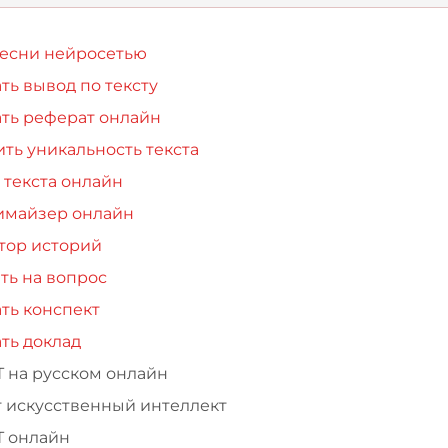
песни нейросетью
ть вывод по тексту
ть реферат онлайн
ть уникальность текста
 текста онлайн
имайзер онлайн
тор историй
ть на вопрос
ть конспект
ть доклад
Т на русском онлайн
т искусственный интеллект
Т онлайн