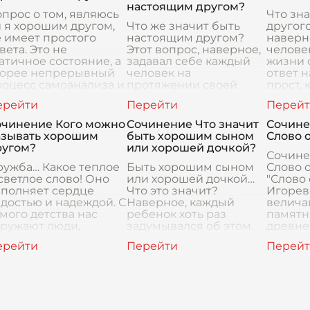
Это значи
настоящим другом?
прос о том, являюсь
Что зн
 я хорошим другом,
Что же значит быть
другого
 имеет простого
настоящим другом?
наверн
вета. Это не
Этот вопрос, наверное,
человек
атичное состояние, а
задавал себе каждый
жизни с
корее непрерывный
человек на
ответ н
оцесс самоанализа и
протяжении своей
прост, 
овершенствования.
жизни. Для меня
показа
ужба – это сложная
дружба – это не просто
взгляд.
слова, а нечто большее,
очинение Кого можно
Сочинение Что значит
Сочине
что связы
азывать хорошим
быть хорошим сыном
Слово 
ругом?
или хорошей дочкой?
Сочине
ружба… Какое теплое
Быть хорошим сыном
Слово 
светлое слово! Оно
или хорошей дочкой…
"Слово 
аполняет сердце
Что это значит?
Игореве
достью и надеждой. С
Наверное, каждый
велича
мого детства нас
ребенок хоть раз
памятн
кружают люди,
задумывался об этом.
древне
оторых мы называем
Когда я вижу, как мои
литера
узьями. С кем-то
друзья ссорятся с
воплощ
ужба крепка и
родителями, или
и стойк
ится го
слышу грустные