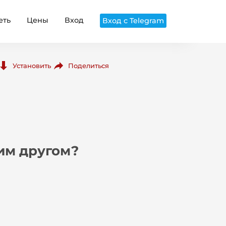
еть
Цены
Вход
Вход с Telegram
Поделиться
Установить
им другом?