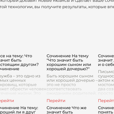
, который добавит новые нюансы и сделает ваше со
ой технологии, вы получите результаты, которые вп
се на тему: Что
Сочинение На тему
Сочине
ачит быть
"Что значит быть
значит 
астоящим другом?
хорошим сыном или
и о себ
очинение
хорошей дочерью?"
Письмо
ужба – это одно из
Быть хорошим сыном
сущнос
амых ценных
или хорошей дочерью –
актом 
окровищ, которые
это не просто
мостом
ожет обрести человек
соответствовать
два соз
течение жизни. Это
ожиданиям родителей,
просто
 просто знакомство
это осознавать себя
информ
и приятельство, а
частью большой и
глубок
убокая и искренняя
непрерывной истории,
самовы
чинение На тему:
Сочинение Что же
Сочине
язь, основанная на вз
имя которой – семья.
проекц
роший ли я друг
значит быть
понять