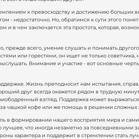
емлением к превосходству и достижению больших выс
ом - недостаточно. Но, обратимся к сути этого понят
м и в чем заключается эта простота, которая, возмо
о, прежде всего, умение слушать и понимать другого
стями или горестями, он ищет не только советчика, 
ыслушать. Внимание и участие - вот основные черт
оддержке. Жизнь преподносит нам испытания, справ
ороший друг всегда окажется рядом в трудную минут
риободренный взгляд. Поддержка может выражаться 
р за чашкой кофе или же помощь в решении сложных
ль в формировании нашего восприятия мира и самих
то лучшее, что иногда незаметно за повседневными 
роны характера и поддержит в стремлении стать лучш