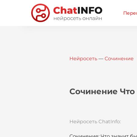
Перей
Нейросеть
—
Сочинение
Сочинение Что
Нейросеть ChatInfo:
Сочинение: Что значит б