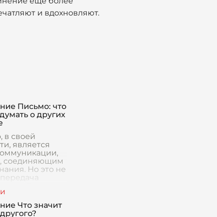
чинение ещё более
ечатляют и вдохновляют.
ние Письмо: что
думать о других
е
, в своей
ти, является
коммуникации,
, соединяющим
нания. Но это не
 передача
ации. Это также
ое
ражение,
ние Что значит
ия внутреннег
 другого?