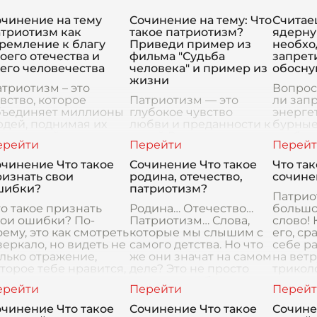
очинение на тему
Сочинение на тему: Что
Считаеш
атриотизм как
такое патриотизм?
ядерну
ремление к благу
Приведи пример из
необх
оего отечества и
фильма "Судьба
запрет
его человечества
человека" и пример из
обосну
жизни
триотизм – это
Вопрос 
вство, которое
Патриотизм — это
ли зап
бъединяет миллионы
глубокое чувство
энерге
дей, поднимая их
любви и преданности к
бурные
сль и действия на
своей Родине,
требуе
аго своего отечества
привязанность к
рассмо
всего человечества.
своему народу, его
множес
чинение Что такое
Сочинение Что такое
Что та
то искреннее
культуре и традициям.
Есть в
изнать свои
родина, отечество,
сочине
тремление к
Это качество, которое
как "за"
шибки?
патриотизм?
лучшению жизни
отражается в
Патрио
о такое признать
действиях, поступк
Родина… Отечество…
большо
вои ошибки? По-
Патриотизм… Слова,
слово! 
ему, это как смотреть
которые мы слышим с
его, ср
зеркало, но видеть не
самого детства. Но что
себе р
лько отражение,
же они значат на самом
на вет
торое тебе нравится,
деле? Это не просто
трикол
и те морщинки,
слова из учебника, это
торжес
торые ты раньше не
гораздо больше. Это то,
гимна 
мечал. Это честн
что живет
объед
чинение Что такое
Сочинение Что такое
Сочине