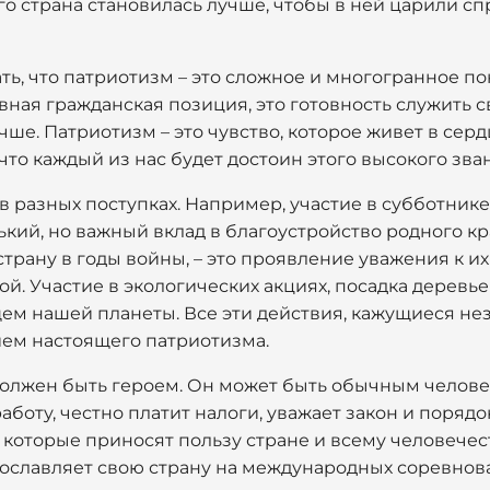
его страна становилась лучше, чтобы в ней царили с
ать, что патриотизм – это сложное и многогранное по
вная гражданская позиция, это готовность служить с
чше. Патриотизм – это чувство, которое живет в сер
что каждый из нас будет достоин этого высокого зва
 разных поступках. Например, участие в субботник
ький, но важный вклад в благоустройство родного к
рану в годы войны, – это проявление уважения к их
й. Участие в экологических акциях, посадка деревьев
щем нашей планеты. Все эти действия, кажущиеся н
ем настоящего патриотизма.
должен быть героем. Он может быть обычным челове
боту, честно платит налоги, уважает закон и порядо
 которые приносят пользу стране и всему человечес
ославляет свою страну на международных соревнов