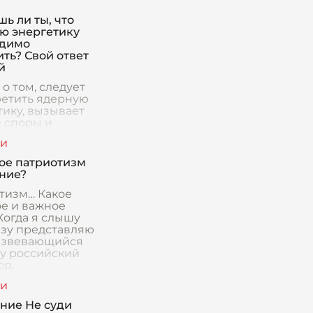
ь ли ты, что
ю энергетику
одимо
ить? Свой ответ
й
о том, следует
ретить ядерную
тику, вызывает
 споры и
т внимательного
трения
тва факторов.
кое патриотизм
еские аргументы
ние?
, так и "против"
тизм… Какое
е и важное
Когда я слышу
азу представляю
азвевающийся
ру российский
ор,
твенную музыку
и лица людей,
иненны
ние Не суди