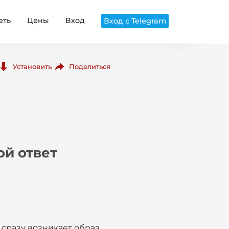
еть
Цены
Вход
Вход с Telegram
Поделиться
Установить
ой ответ
 сразу возникает образ