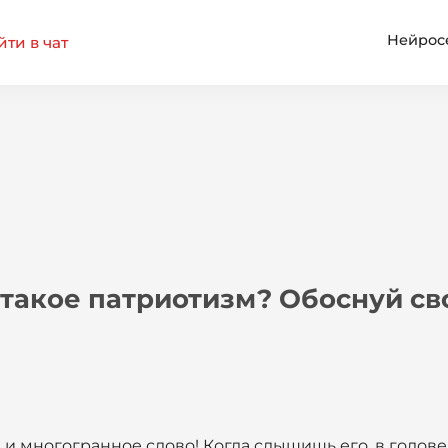
Нейрос
ти в чат
такое патриотизм? Обоснуй св
и многогранное слово! Когда слышишь его, в голове