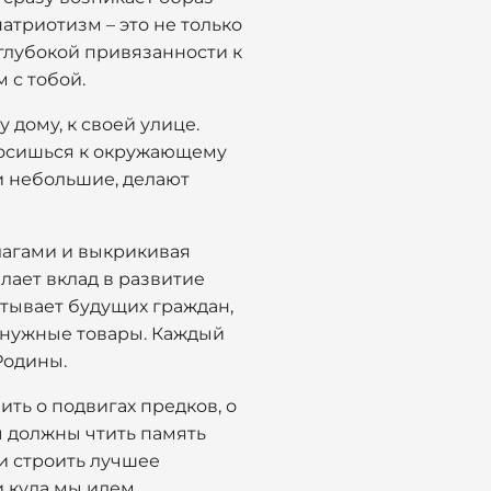
атриотизм – это не только
 глубокой привязанности к
 с тобой.
 дому, к своей улице.
тносишься к окружающему
 и небольшие, делают
флагами и выкрикивая
елает вклад в развитие
итывает будущих граждан,
т нужные товары. Каждый
Родины.
ить о подвигах предков, о
ы должны чтить память
и строить лучшее
и куда мы идем.