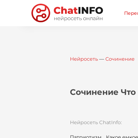
Перей
Нейросеть
—
Сочинение
Сочинение Что 
Нейросеть ChatInfo:
Патриотизм… Какое емкое 