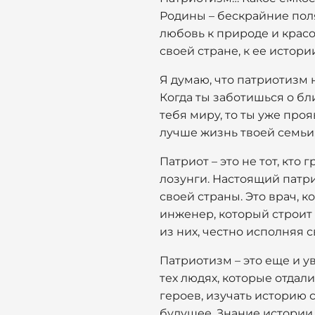
Родины – бескрайние поля
любовь к природе и красо
своей стране, к ее истори
Я думаю, что патриотизм н
Когда ты заботишься о б
тебя миру, то ты уже про
лучше жизнь твоей семьи,
Патриот – это не тот, кт
лозунги. Настоящий патрио
своей страны. Это врач, 
инженер, который строит
из них, честно исполняя 
Патриотизм – это еще и у
тех людях, которые отдал
героев, изучать историю 
будущее. Знание истории п