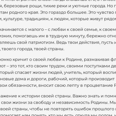
, березовые рощи, тихие реки и уютные города. Но п
там родного края. Это гораздо большее. Это чувство
и, культуре, традициям, к людям, которые живут рядом
ачинается с малого – с любви к своей семье, к своему
лизких, помогаешь им в трудную минуту, бережно о
являешь свой патриотизм. Ведь твои действия, пусть
 твоего города, твоей страны.
о громко кричит о своей любви к Родине, размахивая 
т – это тот, кто своим трудом, своими поступками д
который спасает жизни людей, учитель, который восп
 новые дома и дороги, рабочий, который производи
свои обязанности, вносит свою лепту в процветание 
важение к истории своей страны. Важно знать и помн
и свои жизни за свободу и независимость Родины. М
своей страны, чтобы не повторять ошибок прошлого 
омогает нам понять, кто мы есть, откуда мы родом, 