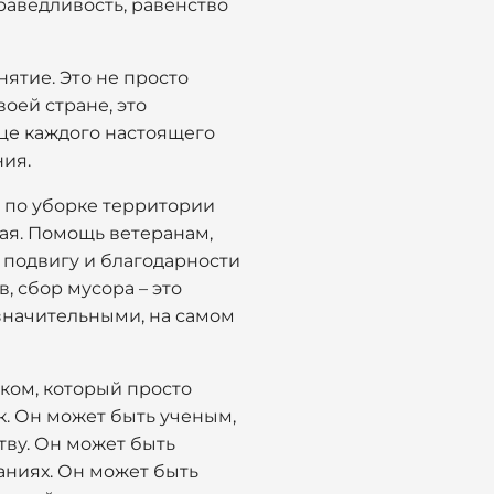
праведливость, равенство
нятие. Это не просто
воей стране, это
дце каждого настоящего
ния.
е по уборке территории
рая. Помощь ветеранам,
 подвигу и благодарности
, сбор мусора – это
езначительными, на самом
ком, который просто
к. Он может быть ученым,
тву. Он может быть
аниях. Он может быть