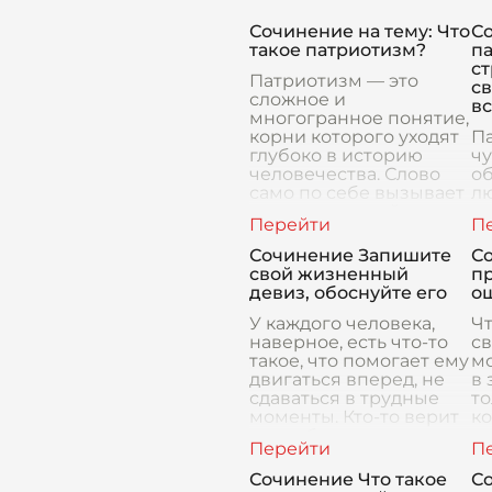
Сочинение на тему: Что
С
такое патриотизм?
п
ст
Патриотизм — это
св
сложное и
вс
многогранное понятие,
корни которого уходят
Па
глубоко в историю
чу
человечества. Слово
о
само по себе вызывает
лю
эмоциональный отклик,
мы
пробуждая чувства
бл
гордости,
и 
Сочинение Запишите
Со
Э
свой жизненный
пр
с
девиз, обоснуйте его
о
у
У каждого человека,
Чт
наверное, есть что-то
с
такое, что помогает ему
мо
двигаться вперед, не
в 
сдаваться в трудные
то
моменты. Кто-то верит
ко
в судьбу, кто-то – в
а 
удачу, а кто-то – в
ко
собственны
за
Сочинение Что такое
Со