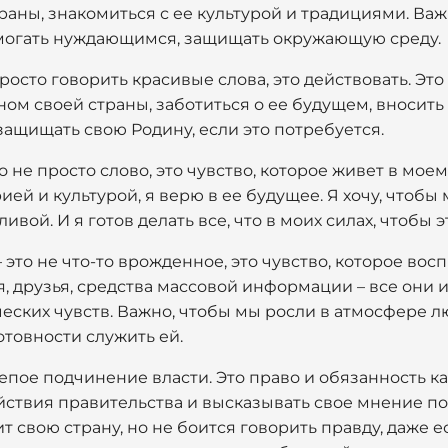
раны, знакомиться с ее культурой и традициями. Важ
могать нуждающимся, защищать окружающую среду.
росто говорить красивые слова, это действовать. Это
м своей страны, заботиться о ее будущем, вносить с
защищать свою Родину, если это потребуется.
о не просто слово, это чувство, которое живет в мое
рией и культурой, я верю в ее будущее. Я хочу, чтобы
ой. И я готов делать все, что в моих силах, чтобы э
 это не что-то врожденное, это чувство, которое вос
ля, друзья, средства массовой информации – все они
ских чувств. Важно, чтобы мы росли в атмосфере л
готовности служить ей.
лепое подчинение власти. Это право и обязанность 
йствия правительства и высказывать свое мнение п
бит свою страну, но не боится говорить правду, даже 