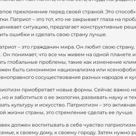
лепое преклонение перед своей страной. Это способн
тки. Патриот – это тот, кто не закрывает глаза на про
ценивает ситуацию, предлагает конструктивные реше
ить ошибки и сделать свою страну лучше.
атриот – это гражданин мира. Он любит свою страну,
. Он понимает, что все мы живем на одной планете 
ать глобальные проблемы, такие как изменение клима
лжен быть синонимом национализма или ксенофоби
авноправного сосуществования разных народов и кул
иотизм приобретает новые формы. Сейчас важно не
 но и заботиться о ее экологии, развивать науку и т
ать культуру и искусство. Патриотизм – это активна
ой жизни страны, это стремление сделать ее лучше.
овек должен воспитывать в себе чувство патриотизм
семье, к своему дому, к своему городу. Затем нужно 