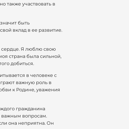
но также участвовать в
 значит быть
вой вклад в ее развитие.
м сердце. Я люблю свою
 моя страна была сильной,
того добиться.
питывается в человеке с
 играют важную роль в
юбви к Родине, уважения
каждого гражданина
о важным вопросам.
если она неприятна. Он