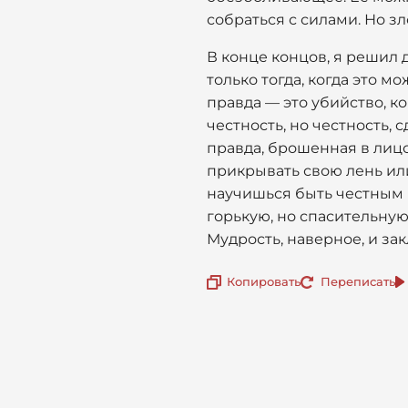
собраться с силами. Но з
В конце концов, я решил д
только тогда, когда это м
правда — это убийство, к
честность, но честность,
правда, брошенная в лицо
прикрывать свою лень или
научишься быть честным п
горькую, но спасительную
Мудрость, наверное, и за
Копировать
Переписать