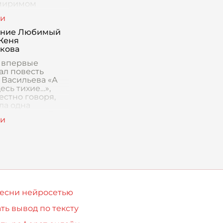
миримом
кте, и
тие их
действия в
ение Любимый
Максима
Женя
о «На дне»
кова
авляет собой од
я впервые
ал повесть
 Васильева «А
есь тихие…»,
естно говоря,
ла одна
ная мысль. В
 войне, где
смерть, грязь и
самы
песни нейросетью
ть вывод по тексту