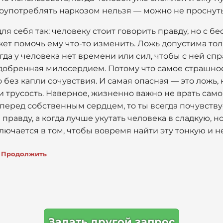
лоупотреблять наркозом нельзя — можно не проснуть
ля себя так: человеку стоит говорить правду, но с 
ожет помочь ему что-то изменить. Ложь допустима толь
огда у человека нет времени или сил, чтобы с ней сп
 сдобренная милосердием. Потому что самое страшн
 без капли сочувствия. И самая опасная — это ложь,
 трусость. Наверное, жизненно важно не врать само
еред собственным сердцем, то ты всегда почувствуе
 правду, а когда лучше укутать человека в сладкую, 
ключается в том, чтобы вовремя найти эту тонкую и 
Продолжить
Задать другой запрос