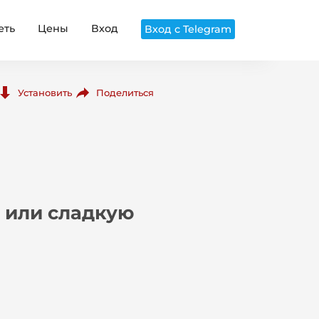
еть
Цены
Вход
Вход с Telegram
Поделиться
Установить
у или сладкую