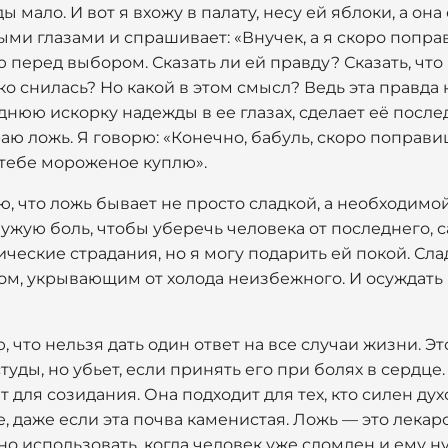
ы мало. И вот я вхожу в палату, несу ей яблоки, а он
ми глазами и спрашивает: «Внучек, а я скоро попра
ою перед выбором. Сказать ли ей правду? Сказать, что 
ько снилась? Но какой в этом смысл? Ведь эта правда 
днюю искорку надежды в ее глазах, сделает её посл
ю ложь. Я говорю: «Конечно, бабуль, скоро поправиш
 тебе мороженое куплю».
, что ложь бывает не просто сладкой, а необходимой
чужую боль, чтобы уберечь человека от последнего, с
ические страдания, но я могу подарить ей покой. Сла
м, укрывающим от холода неизбежного. И осуждать м
, что нельзя дать один ответ на все случаи жизни. Эт
туды, но убьет, если принять его при болях в сердц
для созидания. Она подходит для тех, кто силен духо
, даже если эта почва каменистая. Ложь — это лекар
о использовать, когда человек уже сломлен и ему 