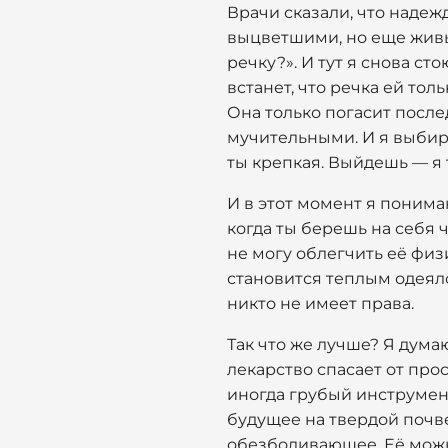
Врачи сказали, что надежд
выцветшими, но еще живы
речку?». И тут я снова ст
встанет, что речка ей тол
Она только погасит после
мучительными. И я выбира
ты крепкая. Выйдешь — я
И в этот момент я понимаю
когда ты берешь на себя 
не могу облегчить её физ
становится теплым одеяло
никто не имеет права.
Так что же лучше? Я думаю
лекарство спасает от прос
иногда грубый инструмент 
будущее на твердой почве
обезболивающее. Её можн