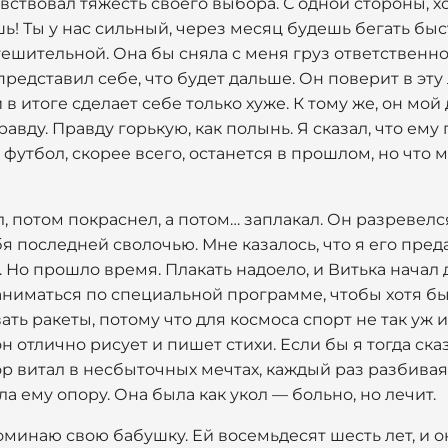
вствовал тяжесть своего выбора. С одной стороны, х
шь! Ты у нас сильный, через месяц будешь бегать быс
утешительной. Она бы сняла с меня груз ответственн
 представил себе, что будет дальше. Он поверит в эту
 в итоге сделает себе только хуже. К тому же, он мой 
правду. Правду горькую, как полынь. Я сказал, что ему
 футбол, скорее всего, останется в прошлом, но что
 потом покраснел, а потом… заплакал. Он разревелся
я последней сволочью. Мне казалось, что я его пред
Но прошло время. Плакать надоело, и Витька начал 
 заниматься по специальной программе, чтобы хотя бы
ть ракеты, потому что для космоса спорт не так уж и
он отлично рисует и пишет стихи. Если бы я тогда ска
ор витал в несбыточных мечтах, каждый раз разбиваяс
ала ему опору. Она была как укол — больно, но лечит.
поминаю свою бабушку. Ей восемьдесят шесть лет, и о