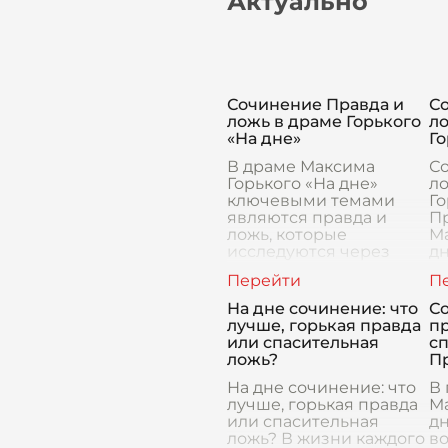
Актуально
Сочинение Правда и
С
ложь в драме Горького
л
«На дне»
Го
В драме Максима
С
Горького «На дне»
л
ключевыми темами
Го
являются правда и
П
ложь, которые
Ма
исследуются через
дн
взаимоотношения и
со
диалоги персонажей.
м
Пьеса погружает
ч
На дне сочинение: что
С
зрителя в атмосферу
о
лучше, горькая правда
п
нищет
или спасительная
сп
ложь?
П
На дне сочинение: что
В
лучше, горькая правда
Ма
или спасительная
дн
ложь? В жизни каждого
в