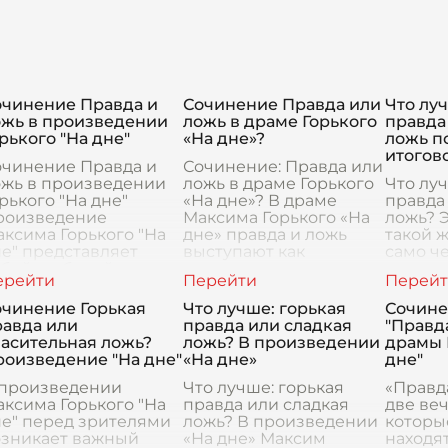
очинение Правда и
Сочинение Правда или
Что лу
ожь в произведении
ложь в драме Горького
правда
рького "На дне"
«На дне»?
ложь п
итогов
очинение Правда и
Сочинение: Правда или
ожь в произведении
ложь в драме Горького
Что лу
рького "На дне"
«На дне»? В драме
правда
роизведение
Максима Горького «На
ложь? 
ксима Горького "На
дне» правда и ложь
такой ж
е" представляет
выступают как
само ч
бой глубокий и
центральные темы,
возник
ногогранный анализ
которые отразили
когда 
еловеческой души и
противоречивую
оказыв
очинение Горькая
Что лучше: горькая
Сочине
бщественных
природу челов
мораль
равда или
правда или сладкая
"Правда
когд
асительная ложь?
ложь? В произведении
драмы 
роизведение "На дне"
«На дне»
дне"
 произведении
Что лучше: горькая
«Правд
ксима Горького "На
правда или сладкая
две ве
е" перед зрителями
ложь? В произведении
которы
озникает важный
«На дне» Максим
находят