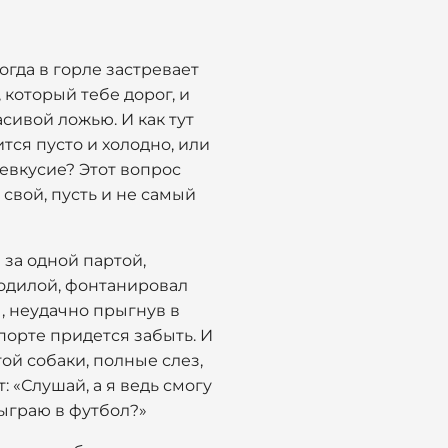
огда в горле застревает
 который тебе дорог, и
сивой ложью. И как тут
тся пусто и холодно, или
левкусие? Этот вопрос
свой, пусть и не самый
 за одной партой,
водилой, фонтанировал
ы, неудачно прыгнув в
спорте придется забыть. И
той собаки, полные слез,
: «Слушай, а я ведь смогу
сыграю в футбол?»