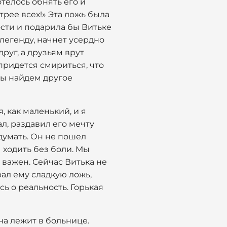
отелось обнять его и
трее всех!» Эта ложь была
ости и подарила бы Витьке
 легенду, начнет усердно
друг, а друзьям врут
 придется смириться, что
 мы найдем другое
, как маленький, и я
ал, раздавил его мечту
думать. Он не пошел
 ходить без боли. Мы
 важен. Сейчас Витька не
зал ему сладкую ложь,
ь о реальность. Горькая
на лежит в больнице.