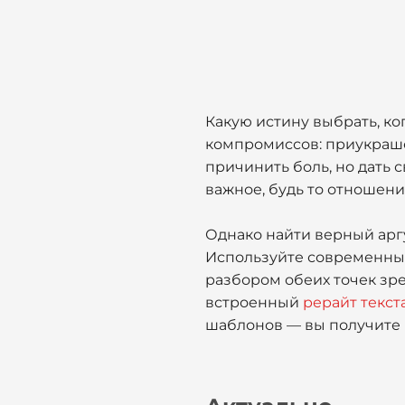
Какую истину выбрать, ко
компромиссов: приукраше
причинить боль, но дать 
важное, будь то отношени
Однако найти верный арг
Используйте современн
разбором обеих точек зр
встроенный
рерайт текст
шаблонов — вы получите г