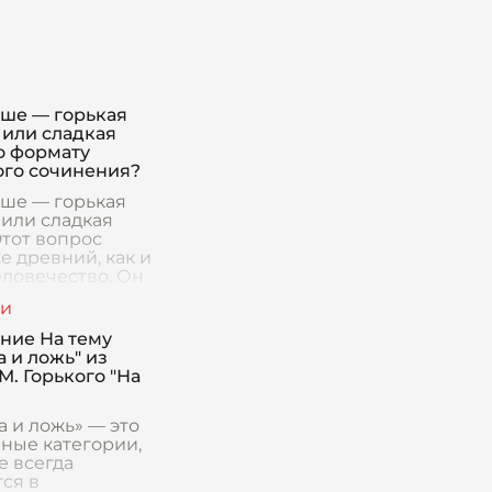
чше — горькая
 или сладкая
о формату
ого сочинения?
чше — горькая
 или сладкая
Этот вопрос
е древний, как и
еловечество. Он
ает в моменты,
человек
ается перед
ние На тему
ным выбором,
 и ложь" из
М. Горького "На
а и ложь» — это
чные категории,
е всегда
ся в