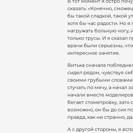
В тот момент я остро почу
сказать: «Конечно, сможе
бы такой сладкой, такой 
хотя бы час радости. Но я
нагружать больную ногу, и
только трусы. И я сказал 
врачи были серьезны, что
интересное занятие.
Витька сначала побледнел,
сидел рядом, чувствуя себ
своими грубыми словами. 
стучать по мячу, а начал
начали вместе моделирова
бегает стометровку, зато 
возможно, он бы до сих п
правда, как ни странно, д
А с другой стороны, я вс