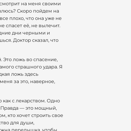
а смотрит на меня своими
влюсь? Скоро пойдем на
все плохо, что она уже не
не спасет её, не вылечит.
едние дни черными и
ься. Доктор сказал, что
. Это ложь во спасение,
амого страшного удара. Я
дкая ложь здесь
еня за это, наверное,
о как с лекарством. Одно
е. Правда — это мощный,
м, кто хочет строить свое
ство для души,
нужна передышка, чтобы