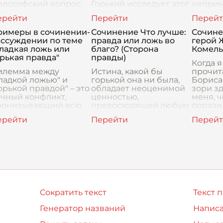
илософский вопрос:
Горький исследует этот
непри
о предпочесть —
вопрос, погружая
конфли
рькую правду или
читателя в мир самых
раскры
пасительную ложь?
низов общества, где
взаимо
римеры в сочинении-
Сочинение Что лучше:
Сочин
раматург мастерски
разочарование и
драме 
ассуждении по теме
правда или ложь во
герой 
сследует
нищета с
Горьког
ладкая ложь или
благо? (Сторона
Комель
предст
рькая правда"
правды)
Когда 
илемма между
Истина, какой бы
прочит
ладкой ложью" и
горькой она ни была,
Бориса
орькой правдой" – это
обладает неоценимой
зори зд
чный конфликт,
ценностью,
меня, ч
ронизывающий всю
превосходящей любую
порази
еловеческую историю
сиюминутную выгоду,
необыч
искусство. Чтобы
полученную от лжи.
книге о
спешно
Ложь может казаться
кругом 
роиллюстрировать
привлекательным
холод, 
о в эссе, необходимо
способом избежат
Сократить текст
Текст 
Генератор названий
Написа