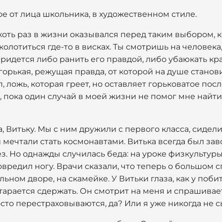
е от лица школьника, в художественном стиле.
хоть раз в жизни оказывался перед таким выбором, к
колотиться где-то в висках. Ты смотришь на человека,
ридется либо ранить его правдой, либо убаюкать кра
горькая, режущая правда, от которой на душе станови
п, ложь, которая греет, но оставляет горьковатое пос
 пока один случай в моей жизни не помог мне найти 
, Витьку. Мы с ним дружили с первого класса, сидели
 мечтали стать космонавтами. Витька всегда был за
ез. Но однажды случилась беда: на уроке физкультур
овредил ногу. Врачи сказали, что теперь о большом 
ьном дворе, на скамейке. У Витьки глаза, как у поби
тарается сдержать. Он смотрит на меня и спрашивает
сто перестраховываются, да? Или я уже никогда не 