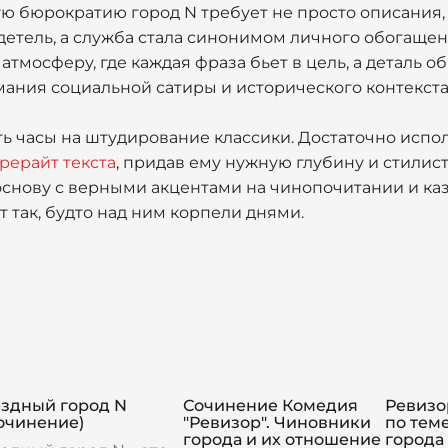
 бюрократию город N требует не просто описания, 
детель, а служба стала синонимом личного обогащени
атмосферу, где каждая фраза бьет в цель, а деталь о
ания социальной сатиры и исторического контекста
ть часы на штудирование классики. Достаточно исп
рерайт текста
, придав ему нужную глубину и стилист
 основу с верными акцентами на чинопочитании и ка
т так, будто над ним корпели днями.
ездный город N
Сочинение Комедия
Ревизо
очинение)
"Ревизор". Чиновники
по тем
города и их отношение
города