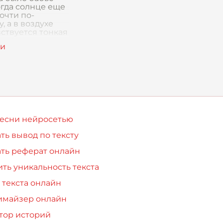
огда солнце еще
очти по-
, а в воздухе
вствуется тонкая
а. Но вот
я я проснулся и
песни нейросетью
ть вывод по тексту
ть реферат онлайн
ть уникальность текста
 текста онлайн
имайзер онлайн
тор историй