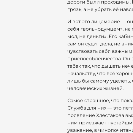
дороги были проходимы. Е
грязь, а не убрать её навс
И вот это лицемерие — он
себя «вольнодумцем», на 
мол, не деньги». Его каби
сам он судит дела, не вни
чувствовать себя важным
приспособленчества. Он з
табак так, что дышать неч
начальству, что всё хорош
лишь бы самому уцелеть. 
человеческих жизней.
Самое страшное, что показ
Служба для них — это петл
появление Хлестакова выз
ним приезжает пустейший
уважение, в чинопочитани