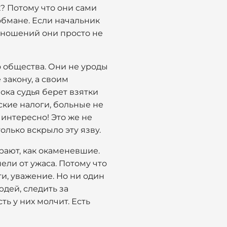
к? Потому что они сами
 обмане. Если начальник
отношений они просто не
го общества. Они не уроды
 закону, а своим
ока судья берет взятки
ские налоги, больные не
 интересно! Это же не
олько вскрыло эту язву.
рают, как окаменевшие.
ели от ужаса. Потому что
ги, уважение. Но ни один
юдей, следить за
сть у них молчит. Есть