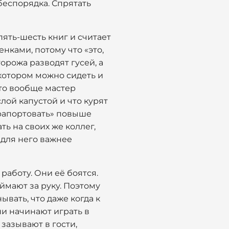
беспорядка. Спрятать
пять-шесть книг и считает
нками, потому что «это,
орожа разводят гусей, а
в котором можно сидеть и
то вообще мастер
лой капустой и что курят
 «рапортовать» повыше
ть на своих же коллег,
 для него важнее
 работу. Они её боятся.
оймают за руку. Поэтому
вать, что даже когда к
и начинают играть в
зазывают в гости,