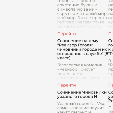
Город N… Простое
Уе
сочетание буквы и
не
символа, но за ним
ге
скрывается целый мир,
на
мой мир. Это не просто
о
географическая точка
ку
на карте, это полотно,
оп
на котором
пы
разворачивается
п
история мо
зд
Сочинение на тему
С
"Ревизор Гоголя:
го
чиновники города и их
к 
отношение к службе" (8
"Р
класс)
Го
Гоголевская комедия
"Р
«Ревизор» рисует
пр
перед нами
я
сатирическую картину
к
уездного города N, где
п
царят произвол,
чи
взяточничество и
к
Сочинение Чиновники
С
беззаконие. Глазами
о
уездного города N
уе
автора мы видим мир
от
Р
чиновников, пог
Уездный город N… Уже
пл
само название звучит
П
как-то пыльно и
Ва