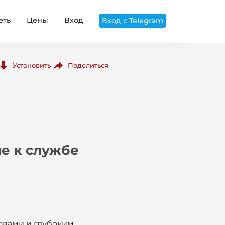
еть
Цены
Вход
Вход с Telegram
Поделиться
Установить
е к службе
овами и глубоким