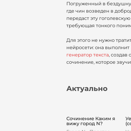
Погруженный в бездушную
где чин возведен в добро
передаст эту гоголевскую 
требующая тонкого поним
Для этого не нужно трати
нейросети: она выполнит
генератор текста
, создав
сочинение, которое звучи
Актуально
Сочинение Каким я
У
вижу город N?
(с