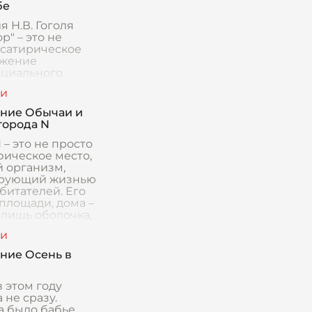
бе
 Н.В. Гоголя
р" – это не
 сатирическое
ажение
циального
, погрязшего в
ции и
нии, но и
ние Обычаи и
 социальная
города N
а, направленная
 – это не просто
фическое место,
й организм,
ирующий жизнью
битателей. Его
площади, дома –
 лишь оболочка,
ющая богатый
нни
ние Осень в
 этом году
 не сразу.
а было бабье