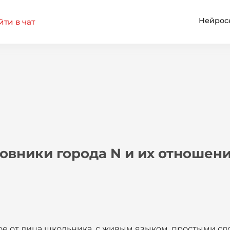
Нейрос
ти в чат
овники города N и их отношени
ое от лица школьника, с живым языком, простыми сл