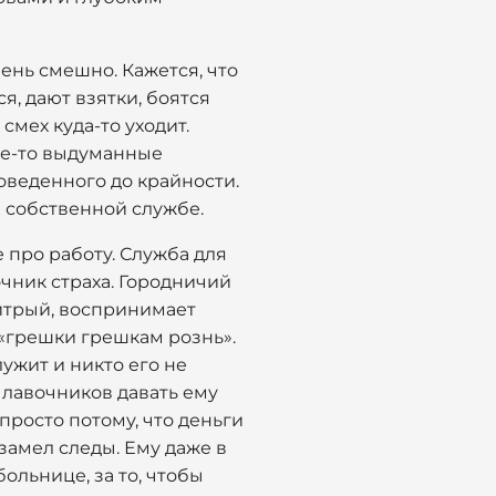
ень смешно. Кажется, что
я, дают взятки, боятся
смех куда-то уходит.
кие-то выдуманные
оведенного до крайности.
й собственной службе.
 про работу. Служба для
чник страха. Городничий
итрый, воспринимает
 «грешки грешкам рознь».
лужит и никто его не
т лавочников давать ему
просто потому, что деньги
 замел следы. Ему даже в
больнице, за то, чтобы