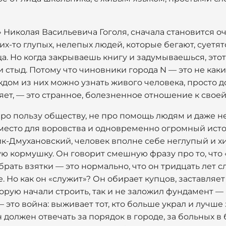
 Николая Васильевича Гоголя, сначала становится оч
х-то глупых, нелепых людей, которые бегают, суетятс
а. Но когда закрываешь книгу и задумываешься, этот 
 и стыд. Потому что чиновники города N — это не ка
ждом из них можно узнать живого человека, просто д
няет, — это странное, болезненное отношение к свое
про пользу обществу, не про помощь людям и даже не
 место для воровства и одновременно огромный исто
к-Дмухановский, человек вполне себе неглупый и х
ю кормушку. Он говорит смешную фразу про то, что
брать взятки — это нормально, что он тридцать лет с
. Но как он «служит»? Он обирает купцов, заставляе
торую начали строить, так и не заложил фундамент — 
 это война: выживает тот, кто больше украл и лучше
н должен отвечать за порядок в городе, за больных в 