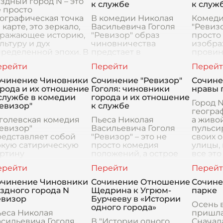
здный город N – это
к службе
к служ
 просто
ографическая точка
В комедии Николая
Комедия
 карте, это зеркало,
Васильевича Гоголя
"Ревизо
тражающее историю,
"Ревизор" образ
просто
льтуру и дух
чиновничества
изобр
ределенной эпохи. В
предстает в
провин
льных архивах и
гротескном, но
города
олуразрушенных
поразительно
корруп
аниях храня
правдивом свете.
беззако
очинение Чиновники
Сочинение "Ревизор"
Сочине
Служебное рвение,
острая
рода и их отношение
Гоголя: чиновники
нравы 
которое по идее
критик
службе в комедии
города и их отношение
должно быть движимо
про
Город N
евизор"
к службе
до
геогра
голевская комедия
Пьеса Николая
а живо
евизор"
Васильевича Гоголя
пульс
едставляет собой
"Ревизор" – это не
своих о
ркую сатирическую
просто комедия
улицы, 
артину
положений, а острое
все это
ровинциального
сатирическое зеркало,
скрыва
новничества, в
в котором отражаются
внутре
оторой служебные
пороки
очинение Чиновники
Сочинение Отношение
Сочине
бязанности
провинциального
здного города N
Щедрина к Угрюм-
парке
одвинуты на второй
чиновничества эпохи
евизор
Бурчееву в «Истории
ан, а личные интер
Николая
Осень в
одного города»
ьеса Николая
пришла
сильевича Гоголя
В "Истории одного
Сначал