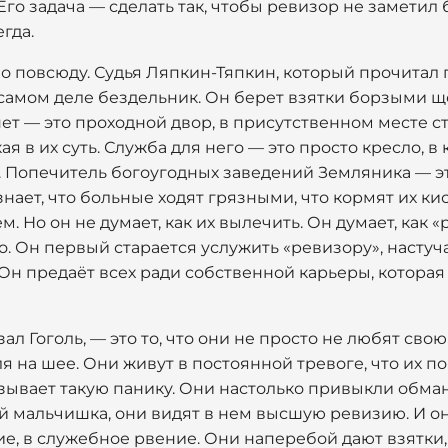
го задача — сделать так, чтобы ревизор не заметил 
егда.
о повсюду. Судья Ляпкин-Тяпкин, который прочитал 
самом деле бездельник. Он берет взятки борзыми ще
нет — это проходной двор, в присутственном месте ст
кая в их суть. Служба для него — это просто кресло, 
. Попечитель богоугодных заведений Земляника — э
нает, что больные ходят грязными, что кормят их кис
ем. Но он не думает, как их вылечить. Он думает, как
о. Он первый старается услужить «ревизору», настуча
Он предаёт всех ради собственной карьеры, которая
ал Гоголь, — это то, что они не просто не любят свою
я на шее. Они живут в постоянной тревоге, что их п
ывает такую панику. Они настолько привыкли обманы
 мальчишка, они видят в нем высшую ревизию. И он
е, в служебное рвение. Они наперебой дают взятки, 