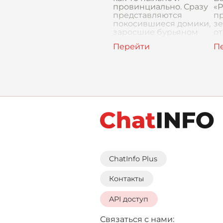
провинциально. Сразу
«Р
представляются
пр
покосившиеся домики,
зе
заросшие бурьяном
от
улицы и тишина,
де
нарушаемая лишь
ве
скрипом телеги
в
го
ChatInfo Plus
Контакты
API доступ
Связаться с нами: