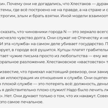
». Почему они не догадались, что Хлестаков — дура
темы, где всё построено не на правде, а на страхе и
строгим, злым и брать взятки. Иной модели взаимо
 сказать, что чиновники города N — это зеркало все
исчезло чувство долга. Они служат не Отечеству и не
И эта «служба» на самом деле убивает государство. П
рует, в городе всё рушится. Купцы платят грабитель
итает чужие письма просто из любопытства — ему же
моральное разложение. Хлестаковское «хвастовство» т
 известие, что приехал настоящий ревизор, они зами
ая иллюстрация их отношения к службе. Они оцепен
 плохой службе — это потерять всё: должность, день
ь я действительно плохо служил! Надо было лечить л
. Нет. Они думают только о том, что их накажут. Сове
 это самое печальное.