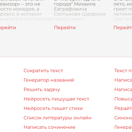
евизор» – это не
города" Михаила
лето, к
осто комедия, а
Евграфовича
греет п
ркало, в котором
Салтыкова-Щедрина
летнему
ражается российская
перед нами
уже чу
йствительность XIX
разворачивается
прохлад
ка. В центре
сатирическая
сегодн
нимания – уездный
панорама российской
понял
род N, где ц
действительности, где
образ Угрюм-Бурчеева
занимает цент
Сократить текст
Текст 
Генератор названий
Написа
Решить задачу
Написа
Нейросеть пишущая текст
Повыси
Нейросеть пишет стихи
Рерайт
Список литературы онлайн
Синон
Написать сочинение
Генера