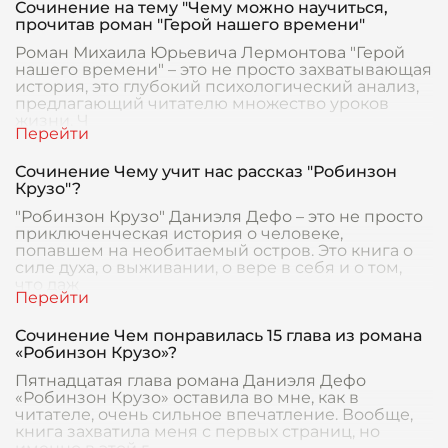
Сочинение на тему "Чему можно научиться,
прочитав роман "Герой нашего времени"
Роман Михаила Юрьевича Лермонтова "Герой
нашего времени" – это не просто захватывающая
история, это глубокий психологический анализ,
предлагающий читателю множество уроков
жизни. Ч
Сочинение Чему учит нас рассказ "Робинзон
Крузо"?
"Робинзон Крузо" Даниэля Дефо – это не просто
приключенческая история о человеке,
попавшем на необитаемый остров. Это книга о
силе духа, о выживании, о вере в себя и о том,
что даж
Сочинение Чем понравилась 15 глава из романа
«Робинзон Крузо»?
Пятнадцатая глава романа Даниэля Дефо
«Робинзон Крузо» оставила во мне, как в
читателе, очень сильное впечатление. Вообще,
книга захватила меня с первых страниц, но