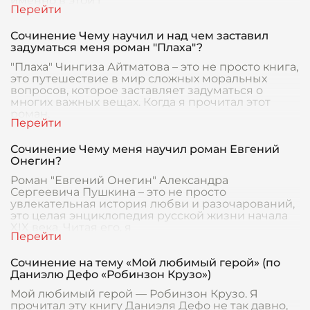
именно в этой г
Сочинение Чему научил и над чем заставил
задуматься меня роман "Плаха"?
"Плаха" Чингиза Айтматова – это не просто книга,
это путешествие в мир сложных моральных
вопросов, которое заставляет задуматься о
многих важных вещах. Когда я прочитал этот
роман,
Сочинение Чему меня научил роман Евгений
Онегин?
Роман "Евгений Онегин" Александра
Сергеевича Пушкина – это не просто
увлекательная история любви и разочарований,
это целая энциклопедия русской жизни начала
XIX века. Читая его, я
Сочинение на тему «Мой любимый герой» (по
Даниэлю Дефо «Робинзон Крузо»)
Мой любимый герой — Робинзон Крузо. Я
прочитал эту книгу Даниэля Дефо не так давно,