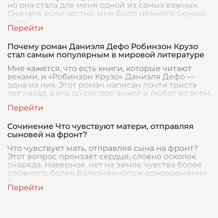
но она стала для меня одной из самых важных.
Сначала, если честно, мне было немного скучно
читат
Почему роман Даниэля Дефо Робинзон Крузо
стал самым популярным в мировой литературе
Мне кажется, что есть книги, которые читают
веками, и «Робинзон Крузо» Даниэля Дефо —
одна из них. Этот роман написан почти триста
лет назад, а его до сих пор знают и любят во всём
Сочинение Что чувствуют матери, отправляя
сыновей на фронт?
Что чувствует мать, отправляя сына на фронт?
Этот вопрос пронзает сердце, словно осколок
снаряда. Наверное, нет на земле чувства более
сложного, более болезненного и одновременно
б