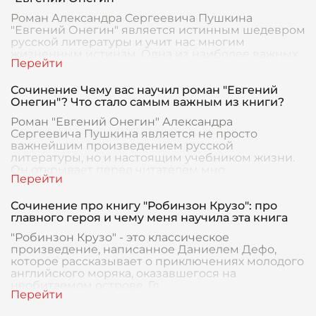
Роман Александра Сергеевича Пушкина
"Евгений Онегин" является истинным шедевром
русской литературы и учит нас многим
жизненным истинам. Одна из наиболее важных
тем произведения – э
Сочинение Чему вас научил роман "Евгений
Онегин"? Что стало самым важным из книги?
Роман "Евгений Онегин" Александра
Сергеевича Пушкина является не просто
важнейшим произведением русской
литературы, но и настоящим учебником жизни.
Он открывает перед читателем мно
Сочинение про книгу "Робинзон Крузо": про
главного героя и чему меня научила эта книга
"Робинзон Крузо" - это классическое
произведение, написанное Даниелем Дефо,
которое рассказывает о приключениях молодого
английского моряка, оказавшегося на
необитаемом острове. Гл