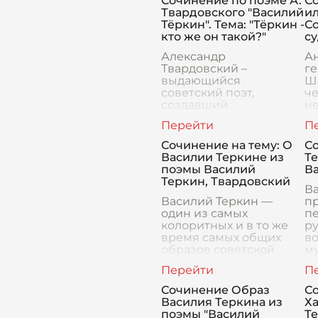
Сочинение по поэме А.
С
Твардовского "Василий
и
Тёркин". Тема: "Тёркин -
Со
кто же он такой?"
с
Александр
А
Твардовский –
г
выдающийся
Ш
советский поэт,
че
создавший
н
незабываемый образ
к
солдата Великой
на
Отечественной войны
ег
Сочинение на тему: О
С
в поэме "Василий
и
Василии Теркине из
Т
Тёркин". Его
тр
поэмы Василий
В
произведение не
Теркин, Твардовский
только отражает го
Ва
Василий Теркин —
п
один из самых
пе
колоритных и в то же
ру
время самых общих
в
образов советской
м
литературы времен
н
Великой
о
Отечественной войны.
В
Сочинение Образ
С
Он герой одноименной
О
Василия Теркина из
Х
поэмы Александра
П
поэмы "Василий
Те