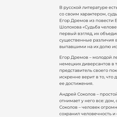
В русской литературе ест
со своим характером, су
Егор Дремов из повести Б
Шолохова «Судьба челове
первый взгляд, их объед
существенные различия в 
выпавшими на их долю и
Егор Дремов – молодой л
немецких диверсантов в т
представитель своего пок
искренне верит в то, что 
ее достижения.
Андрей Соколов – просто
отнимает у него все: дом,
Соколов – человек огромн
сохранил человечность и с