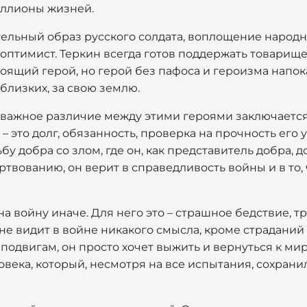
иллионы жизней.
ельный образ русского солдата, воплощение народног
птимист. Теркин всегда готов поддержать товарище
тоящий герой, но герой без пафоса и героизма напока
 близких, за свою землю.
 важное различие между этими героями заключается
– это долг, обязанность, проверка на прочность его
бу добра со злом, где он, как представитель добра, 
твованию, он верит в справедливость войны и в то, 
а войну иначе. Для него это – страшное бедствие, тр
не видит в войне никакого смысла, кроме страданий 
подвигам, он просто хочет выжить и вернуться к ми
овека, который, несмотря на все испытания, сохрани