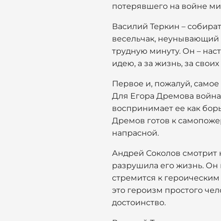
потерявшего на войне м
Василий Теркин – собират
весельчак, неунывающий о
трудную минуту. Он – нас
идею, а за жизнь, за своих
Первое и, пожалуй, самое
Для Егора Дремова война 
воспринимает ее как борь
Дремов готов к самопожер
напрасной.
Андрей Соколов смотрит н
разрушила его жизнь. Он 
стремится к героическим 
это героизм простого чел
достоинство.