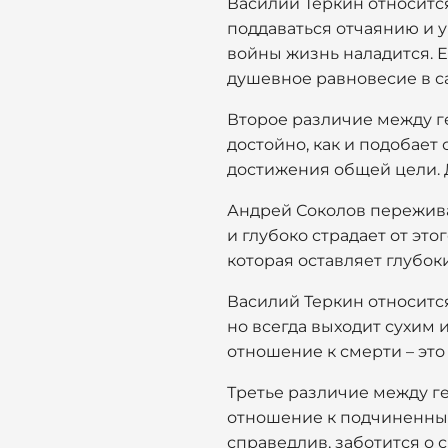
Василий Теркин относится
поддаваться отчаянию и у
войны жизнь наладится. Е
душевное равновесие в с
Второе различие между г
достойно, как и подобает 
достижения общей цели. 
Андрей Соколов пережива
и глубоко страдает от это
которая оставляет глубоки
Василий Теркин относится
но всегда выходит сухим 
отношение к смерти – это
Третье различие между ге
отношение к подчиненным
справедлив, заботится о 