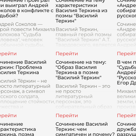
очинение Проиграл
Сочинение на тему
Сочине
ли выиграл Андрей
характеристики
«Андре
колов в конфликте с
Василия Теркина из
собира
удьбой?
поэмы "Василий
русско
Теркин"
ндрей Соколов —
Сочине
ерой повести Михаила
Василий Теркин,
«Андре
олохова "Судьба
главный герой поэмы
собира
ловека", человек
"Василий Теркин" А.Т.
русског
еобычной судьбы,
Твардовского, является
Андрей
оторую нельзя
одним из самых ярких
главны
звать лёгкой. Жизнь
и запоминающихся
Михаил
о была полной
образов русской
«Судьба
очинение Василий
Сочинение на тему:
В чем 
спытаний и
литературы. Теркин -
являет
еркин: Проблема
"Образ Василия
"Судьб
удностей, но именно
это простой солдат,
собира
асилия Теркина
Теркина в поэме
Андрей
чело
образо
"Василий Теркин"
"Русско
силий Тёркин – не
Егор Д
росто литературный
Василий Теркин – это
рсонаж, а символ
не просто
Михаил
сского солдата,
литературный
велики
оплощение стойкости,
персонаж, это
земли, 
ужества и
собирательный образ
произв
еиссякаемого
русского солдата,
увеков
птимизма в годы
прошедшего через
русског
еликой
горнило Великой
прошед
очинение
Сочинение Василий
Сочине
течественной войны.
Отечественной войны.
горнил
арактеристика
Теркин: чем
дружба
оэма Алек
Он воплощает в себе
сохран
ркина, поэма
симпатичен и почему?
разруш