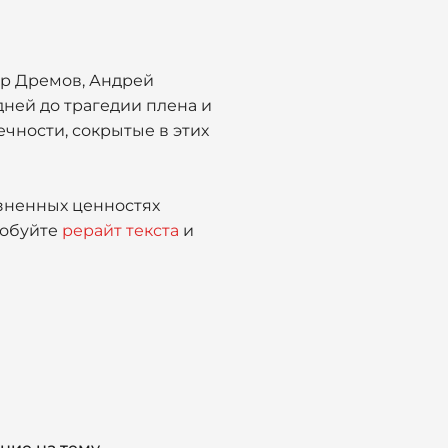
ор Дремов, Андрей
дней до трагедии плена и
чности, сокрытые в этих
зненных ценностях
робуйте
рерайт текста
и