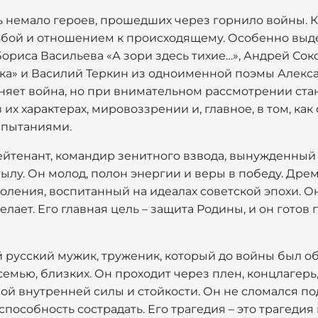
ь немало героев, прошедших через горнило войны. К
дьбой и отношением к происходящему. Особенно выд
ориса Васильева «А зори здесь тихие…», Андрей Сок
ка» и Василий Теркин из одноименной поэмы Алекса
иняет война, но при внимательном рассмотрении ст
их характерах, мировоззрении и, главное, в том, как
спытаниями.
ейтенант, командир зенитного взвода, вынужденный 
ылу. Он молод, полон энергии и веры в победу. Дре
оления, воспитанный на идеалах советской эпохи. О
делает. Его главная цель – защита Родины, и он гото
й русский мужик, труженик, который до войны был 
 семью, близких. Он проходит через плен, концлагерь
ой внутренней силы и стойкости. Он не сломался по
пособность сострадать. Его трагедия – это трагедия 