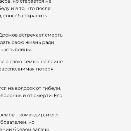
сов, но старается не
ду и в то, что после
, способ сохранить
 Дремов встречает смерть
отдать свою жизнь ради
часть войны.
 всю свою семью на войне
 невосполнимая потеря,
ся на волосок от гибели,
оворенный от смерти. Его
емов – командир, и его
бователен, но
нении боевой задачи.