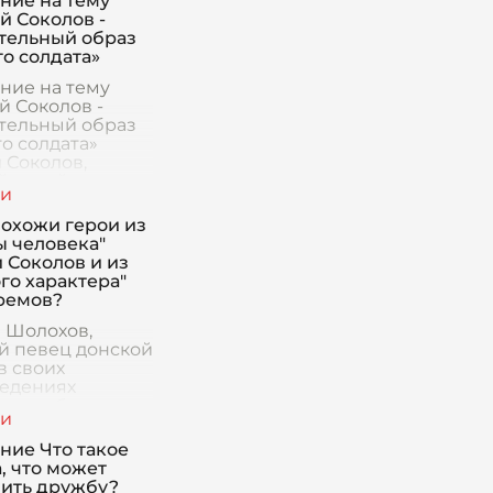
ние на тему
й Соколов -
тельный образ
го солдата»
ние на тему
й Соколов -
тельный образ
о солдата»
 Соколов,
й герой повести
а Шолохова
 человека»,
похожи герои из
ся
ы человека"
тельным
 Соколов и из
м
го характера"
ремов?
 Шолохов,
й певец донской
в своих
едениях
ечил образ
о человека,
шего через
ние Что такое
о войны и
, что может
ившего в себе
ить дружбу?