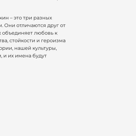
ин – это три разных
. Они отличаются друг от
х объединяет любовь к
ва, стойкости и героизма
ории, нашей культуры,
, и их имена будут