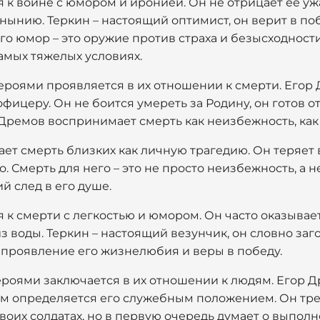
 к войне с юмором и иронией. Он не отрицает ее ужа
нынию. Теркин – настоящий оптимист, он верит в побе
го юмор – это оружие против страха и безысходности
амых тяжелых условиях.
ероями проявляется в их отношении к смерти. Егор
офицеру. Он не боится умереть за Родину, он готов 
Дремов воспринимает смерть как неизбежность, как 
ет смерть близких как личную трагедию. Он теряет
го. Смерть для него – это не просто неизбежность, а
й след в его душе.
 к смерти с легкостью и юмором. Он часто оказывает
из воды. Теркин – настоящий везунчик, он словно заг
 проявление его жизнелюбия и веры в победу.
роями заключается в их отношении к людям. Егор Др
 определяется его служебным положением. Он тре
своих солдатах, но в первую очередь думает о выпол