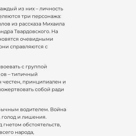
аждый из них – личность
еляются три персонажа:
олов из рассказа Михаила
ндра Твардовского. На
ановятся очевидными
 они справляются с
воевать с группой
мов – типичный
н честен, принципиален и
в пожертвовать собой ради
обычным водителем. Война
, голод и лишения.
д гнетом обстоятельств,
всего народа,