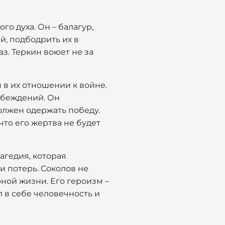
о духа. Он – балагур,
й, подбодрить их в
з. Теркин воюет не за
 в их отношении к войне.
 убеждений. Он
должен одержать победу.
что его жертва не будет
агедия, которая
и потерь. Соколов не
рной жизни. Его героизм –
л в себе человечность и