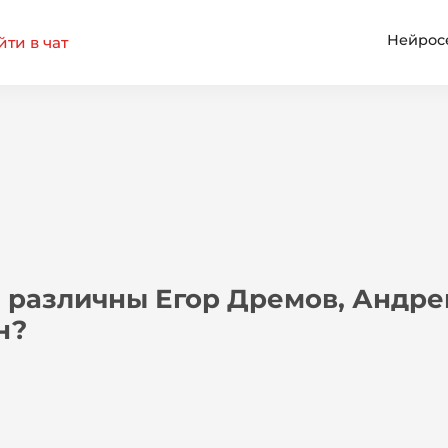
Нейрос
ти в чат
 различны Егор Дремов, Андре
н?