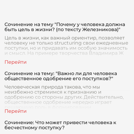
Сочинение на тему "Почему у человека должна
быть цель в жизни? (по тексту Железникова)"
Цель в жизни, как важный ориентир, позволяет
человеку не только structuring свои ежедневные
поступки, но и придавать им особую значимость
и смысл. На примере творчества Владимира Ж
Сочинение на тему: "Важно ли для человека
общественное одобрение его поступков?"
Человеческая природа такова, что мы
неизбежно стремимся к признанию и
одобрению со стороны других. Действительно,
общественное одобрение нередко играет
решающую роль в формировании
Сочинение: Что может привести человека к
бесчестному поступку?