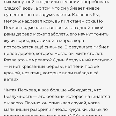
сиюминутной жажде или желании попробовать
сладкой воды, а о том, что он убивает живое
существо, он не задумывается. Казалось бы,
мелочь: надрезал кору, выпил стакан сока. Но
Песков подмечает главное: из-за одной такой
раны дерево может заболеть, его начнут точить
жуки-короеды, а зимой в мороз кора
потрескается ещё сильнее. В результате гибнет
целое дерево, которое могло бы жить сто лет.
Разве это не чревато? Один бездумный поступок
— и нет красавицы берёзы, нет тени под её
кроной, нет птиц, которые вили гнёзда в её
ветвях.
Читая Пескова, я всё больше убеждаюсь, что
бездумность — это болезнь, которая начинается
с малого. Помню, он описывал случай, когда
мальчишки разорили гнездо кукушки. Им было
просто интересно: что внутри? Яйца, птенцы.