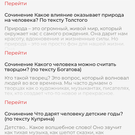
Сочинение Какое влияние оказывает природа
на человека? По тексту Толстого
Природа – это огромный, живой мир, который
окружает нас с самого рождения. Она дарит нам
красоту, вдохновение и жизненные силы. Но
природа – это не просто фон для нашей жизни.
Она
Сочинение Какого человека можно считать
творцом? (по тексту Богатова)
Кто такой творец? Это вопрос, который волновал
людей во все времена. Мы часто думаем о
творцах как о художниках, музыкантах, писателях,
тех, кто создает что-то новое и прекрасное.
Сочинение Что дарят человеку детские годы?
(по тексту Куприна)
Детство… Какое волшебное слово! Оно звучит
как тихая музыка, как шепот сказки, как