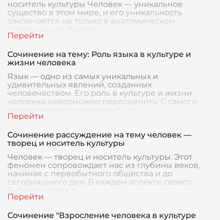
носитель культуры Человек — уникальное
существо в этом мире, и его уникальность
заключается не только в анатомическом
строении или физиол
Сочинение на тему: Роль языка в культуре и
жизни человека
Язык — одно из самых уникальных и
удивительных явлений, созданных
человечеством. Его роль в культуре и жизни
человека невозможно переоценить. С самого
момента своего появления, язы
Сочинение рассуждение на тему человек —
творец и носитель культуры
Человек — творец и носитель культуры. Этот
феномен сопровождает нас из глубины веков,
начиная с первобытного общества и до
сегодняшнего дня. В каждом аспекте своего
бытия человек п
Сочинение "Взросление человека в культуре