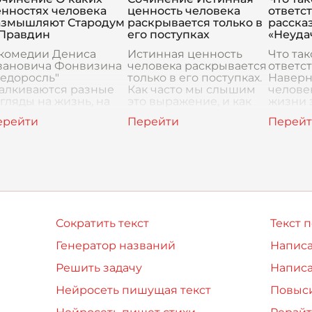
ействительно важно
особе
енностях человека
ценность человека
ответс
азмышляют Стародум
раскрывается только в
рассказ
 Правдин
его поступках
«Неуда
 комедии Дениса
Истинная ценность
Что так
вановича Фонвизина
человека раскрывается
ответс
едоросль"
только в его поступках.
Наверн
талкиваются разные
Как часто мы слышим
человек
гляды на жизнь, на
это выражение, и как
жизни 
спитание, на то, что
редко задумываемся о
над эт
ействительно важно
его глубине. Кажется,
Для од
я человека. Два
что слова – это одно, а
ответс
рсонажа – Стародум
дела – с
просто
 Правди
задани
сделать
Сократить текст
Текст 
Генератор названий
Написа
Решить задачу
Написа
Нейросеть пишущая текст
Повыси