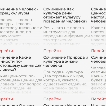
очинение Человек -
Сочинение Как
Сочине
орец культуры
культура речи
ценнос
отражает культуру
настоя
еловек — творец
поведения человека?
челове
льтуры Человек,
щество уникальное и
Речь – это не просто
Какие 
огогранное, по
инструмент для
настоя
раву может
передачи информации,
человек
азываться
это отражение
наверн
еличайшим творцом
внутреннего мира
задает 
льтуры на нашей
человека, его мыслей,
в жизни
анете. С тех пор, как
чувств, убеждений и,
него н
ервые предки
конечно же, культуры.
что для
очинение Какие
Сочинение Природа и
Сочине
еловек
Как зеркало отражает
челове
нности по-
культура в жизни
челове
внешни
астоящему ценны для
человека
Челове
еловека?
Природа и культура...
свет ч
кие ценности по-
Два огромных мира,
Каким о
астоящему ценны для
которые, кажется,
будет ц
ловека? Этот вопрос
существуют отдельно,
зависи
лнует людей на
но на самом деле
факторо
ротяжении всей
переплетены очень-
которой
тории. Каждый из
очень тесно. Я думаю,
друзей,
с, наверное, хоть раз
что без одного не
окружаю
думывался о том, что
может быть другого,
очинение О каких
Сочинение Истинная
Что так