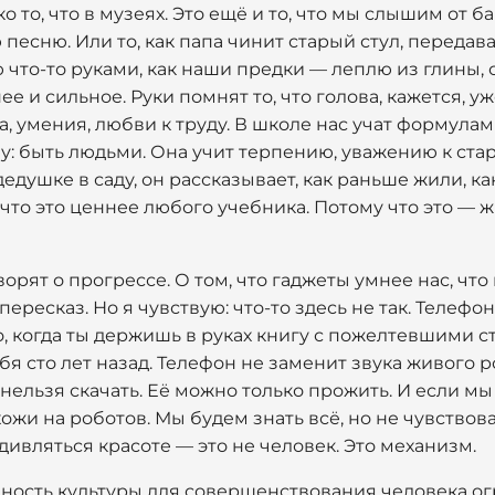
ко то, что в музеях. Это ещё и то, что мы слышим от б
песню. Или то, как папа чинит старый стул, передав
ю что-то руками, как наши предки — леплю из глины,
е и сильное. Руки помнят то, что голова, кажется, уж
а, умения, любви к труду. В школе нас учат формулам
му: быть людьми. Она учит терпению, уважению к ст
дедушке в саду, он рассказывает, как раньше жили, к
 что это ценнее любого учебника. Потому что это — ж
орят о прогрессе. О том, что гаджеты умнее нас, чт
пересказ. Но я чувствую: что-то здесь не так. Телефо
о, когда ты держишь в руках книгу с пожелтевшими 
ебя сто лет назад. Телефон не заменит звука живого р
 нельзя скачать. Её можно только прожить. И если м
ожи на роботов. Мы будем знать всё, но не чувствова
дивляться красоте — это не человек. Это механизм.
нность культуры для совершенствования человека ог