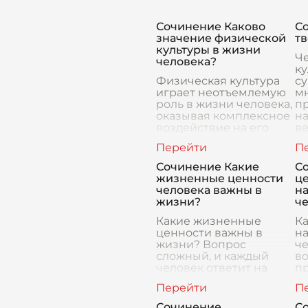
Сочинение Каково
С
значение физической
тв
культуры в жизни
Ч
человека?
ку
Физическая культура
су
играет неотъемлемую
мн
роль в жизни человека,
п
оказывая комплексное
н
воздействие на его
в
физическое,
ку
психическое и
пл
социальное
п
Сочинение Какие
С
благополучие. В
ч
жизненные ценности
це
современном мире, где
человека важны в
н
зн
жизни?
ч
Какие жизненные
Ка
ценности важны в
н
жизни? Вопрос
че
сложный, и каждый
во
человек ответит на
п
него по-своему. Но,
ис
наверное, есть что-то
на
общее, то, что делает
за
Сочинение
С