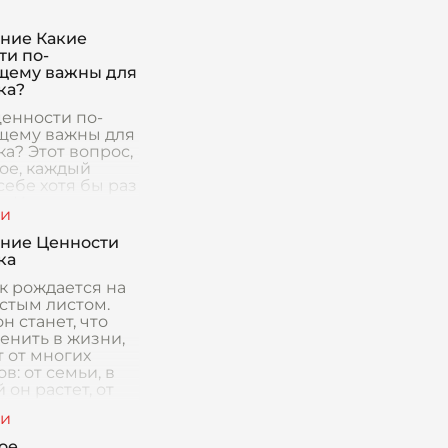
ние Какие
ти по-
щему важны для
ка?
ценности по-
щему важны для
а? Этот вопрос,
ое, каждый
себе хотя бы раз
. И ответить на
епросто, потому
 каждого
ние Ценности
ка ценност
ка
к рождается на
истым листом.
н станет, что
енить в жизни,
т от многих
в: от семьи, в
 он растет, от
 которые его
т, от о
ое