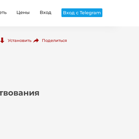
еть
Цены
Вход
Вход с Telegram
Поделиться
Установить
твования