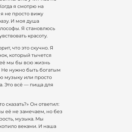
Когда я смотрю на
 я не просто вижу
разу. И моя душа
философы. Я становлюсь
увствовать красоту.
рит, что это скучно. Я
нок, который тычется
 неё мы бы всю жизнь
. Не нужно быть богатым
ую музыку или просто
а. Это всё — пища для
о сказать?» Он ответил:
Мы её не замечаем, но без
рость, музыка. Мы
 копило веками. И наша