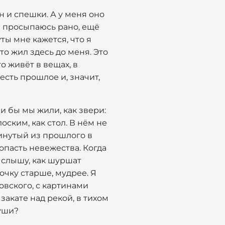
н и спешки. А у меня оно
я просыпаюсь рано, ещё
ты мне кажется, что я
то жил здесь до меня. Это
то живёт в вещах, в
 есть прошлое и, значит,
ли бы мы жили, как звери:
ским, как стол. В нём не
кинутый из прошлого в
опасть невежества. Когда
, слышу, как шуршат
очку старше, мудрее. Я
овского, с картинами
закате над рекой, в тихом
души?