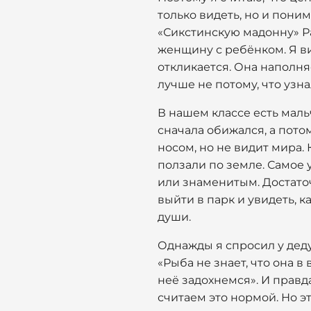
только видеть, но и поним
«Сикстинскую мадонну» Ра
женщину с ребёнком. Я виж
откликается. Она наполняе
лучше не потому, что узна
В нашем классе есть мальчи
сначала обижался, а пото
носом, но не видит мира. 
ползали по земле. Самое 
или знаменитым. Достаточ
выйти в парк и увидеть, к
души.
Однажды я спросил у деду
«Рыба не знает, что она в
неё задохнемся». И правда
считаем это нормой. Но э