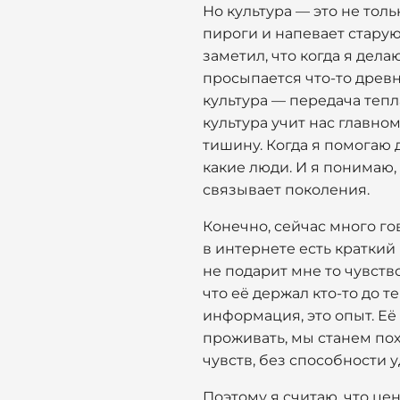
Но культура — это не толь
пироги и напевает старую 
заметил, что когда я дела
просыпается что-то древне
культура — передача тепл
культура учит нас главно
тишину. Когда я помогаю 
какие люди. И я понимаю,
связывает поколения.
Конечно, сейчас много гов
в интернете есть краткий 
не подарит мне то чувств
что её держал кто-то до т
информация, это опыт. Её
проживать, мы станем пох
чувств, без способности у
Поэтому я считаю, что це