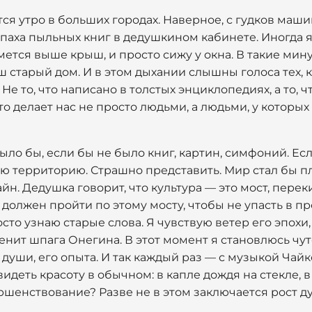
тся утро в больших городах. Наверное, с гудков маши
апаха пыльных книг в дедушкином кабинете. Иногда 
мется выше крыш, и просто сижу у окна. В такие мину
 старый дом. И в этом дыхании слышны голоса тех, к
 Не то, что написано в толстых энциклопедиях, а то, ч
что делает нас не просто людьми, а людьми, у которых
было бы, если бы не было книг, картин, симфоний. Ес
ою территорию. Страшно представить. Мир стал бы пло
айн. Дедушка говорит, что культура — это мост, пере
 должен пройти по этому мосту, чтобы не упасть в пр
осто узнаю старые слова. Я чувствую ветер его эпохи
венит шпага Онегина. В этот момент я становлюсь чут
 души, его опыта. И так каждый раз — с музыкой Чайк
идеть красоту в обычном: в капле дождя на стекле, в 
ершенствование? Разве не в этом заключается рост 