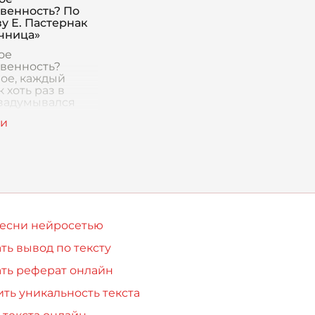
твенность? По
у Е. Пастернак
чница»
ое
твенность?
ое, каждый
 хоть раз в
задумывался
им вопросом.
них
твенность — это
 домашнее
е, которое нужно
 в
песни нейросетью
ть вывод по тексту
ть реферат онлайн
ть уникальность текста