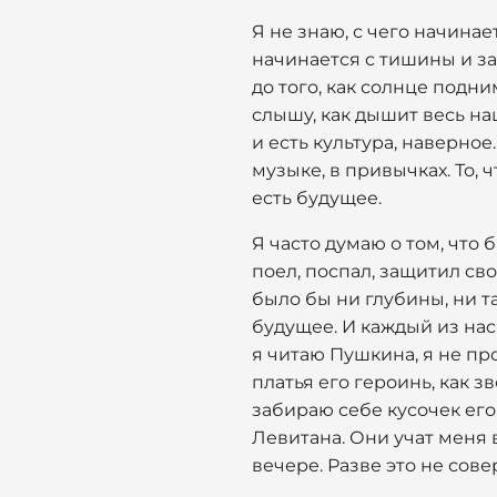
Я не знаю, с чего начинае
начинается с тишины и з
до того, как солнце подни
слышу, как дышит весь наш
и есть культура, наверное.
музыке, в привычках. То, 
есть будущее.
Я часто думаю о том, что 
поел, поспал, защитил св
было бы ни глубины, ни т
будущее. И каждый из нас
я читаю Пушкина, я не пр
платья его героинь, как з
забираю себе кусочек его
Левитана. Они учат меня в
вечере. Разве это не сов