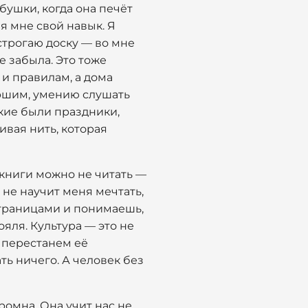
абушки, когда она печёт
ая мне свой навык. Я
 строгаю доску — во мне
е забыла. Это тоже
 и правилам, а дома
аршим, умению слушать
акие были праздники,
ивая нить, которая
о книги можно не читать —
н не научит меня мечтать,
страницами и понимаешь,
ояля. Культура — это не
ы перестанем её
ть ничего. А человек без
ромна. Она учит нас не