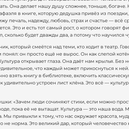
ать. Она делает нашу душу сложнее, тоньше, богаче. 
фаэля в книге, которую дедушка привёз из поездки,
у печаль, надежду, любовь, страх и счастье — всё с
тся. Это и есть тот самый рост, о котором говорят 
л, сколько будет дважды два, а потому что научился ч
к, который смеётся над теми, кто ходит в театр. Гово
м понял: он просто ещё не вырос. Он как слепой котё
Культура открывает глаза. Она даёт нам крылья. Без
удивительное, что каждый может прикоснуться к ней
но взять книгу в библиотеке, включить классическ
ак удивительно устроен лист клёна. Это всё — культур
шки: «Зачем люди сочиняют стихи, если можно прост
 воде, пока её не вытащат. Культура — это наша вода. 
. Мы привыкли к тому, что нас окружает красота, муд
то не норма. Это великий дар, который человечество