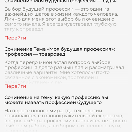
Сочинение Моя будущая профессия — судья
Выбор будущей профессии — это один из
важнейших шагов в жизни каждого человека.
Лично для меня этот выбор был очевиден с
самого начала. Я всегда чувствовал глубокую
тягу к справедл
Сочинение Тема «Моя будущая профессия»:
профессия — товаровед
Когда передо мной встал вопрос о выборе
профессии, я долго размышлял и рассматривал
различные варианты. Мне хотелось что-то
связанное с экономикой, торговлей и
взаимодействием с лю
Сочинение на тему: какую профессию вы
можете назвать профессией будущего
На пороге нового мира, где технологии
развиваются с головокружительной скоростью,
вопрос выбора профессии становится не просто
выбором работы, а выбором жизненного пути,
определяющ