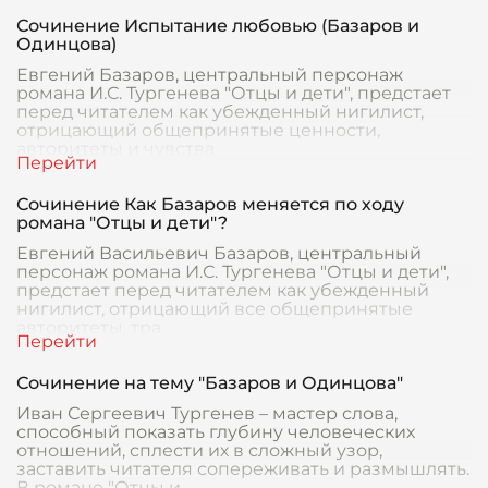
Сочинение Испытание любовью (Базаров и
Одинцова)
Евгений Базаров, центральный персонаж
романа И.С. Тургенева "Отцы и дети", предстает
перед читателем как убежденный нигилист,
отрицающий общепринятые ценности,
авторитеты и чувства
Сочинение Как Базаров меняется по ходу
романа "Отцы и дети"?
Евгений Васильевич Базаров, центральный
персонаж романа И.С. Тургенева "Отцы и дети",
предстает перед читателем как убежденный
нигилист, отрицающий все общепринятые
авторитеты, тра
Сочинение на тему "Базаров и Одинцова"
Иван Сергеевич Тургенев – мастер слова,
способный показать глубину человеческих
отношений, сплести их в сложный узор,
заставить читателя сопереживать и размышлять.
В романе "Отцы и