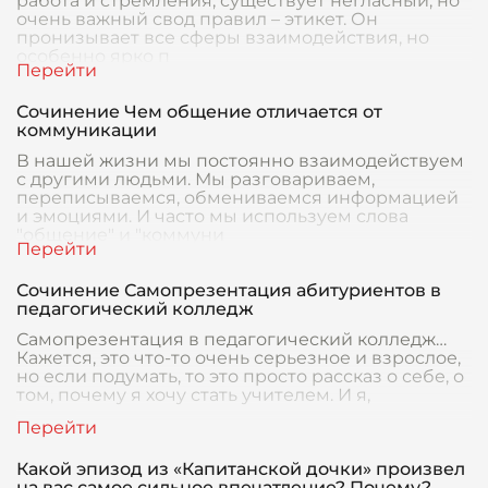
работа и стремления, существует негласный, но
очень важный свод правил – этикет. Он
пронизывает все сферы взаимодействия, но
особенно ярко п
Сочинение Чем общение отличается от
коммуникации
В нашей жизни мы постоянно взаимодействуем
с другими людьми. Мы разговариваем,
переписываемся, обмениваемся информацией
и эмоциями. И часто мы используем слова
"общение" и "коммуни
Сочинение Самопрезентация абитуриентов в
педагогический колледж
Самопрезентация в педагогический колледж…
Кажется, это что-то очень серьезное и взрослое,
но если подумать, то это просто рассказ о себе, о
том, почему я хочу стать учителем. И я,
Какой эпизод из «Капитанской дочки» произвел
на вас самое сильное впечатление? Почему?