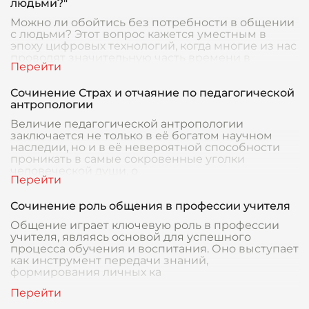
людьми?"
Можно ли обойтись без потребности в общении
с людьми? Этот вопрос кажется уместным в
эпоху цифровых технологий, когда многие из нас
проводят значительную часть времени в
виртуально
Сочинение Страх и отчаяние по педагогической
антропологии
Величие педагогической антропологии
заключается не только в её богатом научном
наследии, но и в её невероятной способности
проникать в самые сокровенные уголки
человеческой души, о
Сочинение роль общения в профессии учителя
Общение играет ключевую роль в профессии
учителя, являясь основой для успешного
процесса обучения и воспитания. Оно выступает
как инструмент передачи знаний,
формирования личных ка