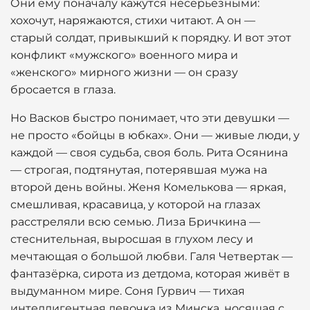
Они ему поначалу кажутся несерьёзными:
хохочут, наряжаются, стихи читают. А он —
старый солдат, привыкший к порядку. И вот этот
конфликт «мужского» военного мира и
«женского» мирного жизни — он сразу
бросается в глаза.
Но Васков быстро понимает, что эти девушки —
не просто «бойцы в юбках». Они — живые люди, у
каждой — своя судьба, своя боль. Рита Осянина
— строгая, подтянутая, потерявшая мужа на
второй день войны. Женя Комелькова — яркая,
смешливая, красавица, у которой на глазах
расстреляли всю семью. Лиза Бричкина —
стеснительная, выросшая в глухом лесу и
мечтающая о большой любви. Галя Четвертак —
фантазёрка, сирота из детдома, которая живёт в
выдуманном мире. Соня Гурвич — тихая
интеллигентная девочка из Минска, носящая с