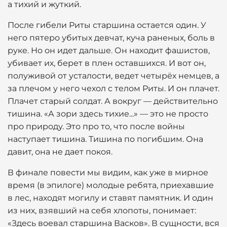
а тихий и жуткий.
После гибели Риты старшина остается один. У
него пятеро убитых девчат, куча раненых, боль в
руке. Но он идет дальше. Он находит фашистов,
убивает их, берет в плен оставшихся. И вот он,
полуживой от усталости, ведет четырёх немцев, а
за плечом у него чехол с телом Риты. И он плачет.
Плачет старый солдат. А вокруг — действительно
тишина. «А зори здесь тихие...» — это не просто
про природу. Это про то, что после войны
наступает тишина. Тишина по погибшим. Она
давит, она не дает покоя.
В финале повести мы видим, как уже в мирное
время (в эпилоге) молодые ребята, приехавшие
в лес, находят могилу и ставят памятник. И один
из них, взявший на себя хлопоты, понимает:
«Здесь воевал старшина Васков». В сущности, вся