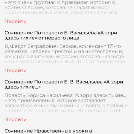
– это очень грустная и правдивая история о
войне. О войне, которая не щадит никого,
особенно молодых и невинных девушек. Эта
книга за
Сочинение По повести Б. Васильева «А зори
здесь тихие» от первого лица
Я, Федот Евграфович Васков, комендант 171-го
разъезда, человек простой и немногословный,
хочу рассказать вам историю, которая навсегда
изменила мою жизнь и жизни пяти совсем еще
юн
Сочинение По повести Б. В. Васильева «А зори
здесь тихие...»
Повесть Бориса Васильева "А зори здесь тихие..."
– это произведение, которое заставляет
задуматься о многом: о войне, о долге, о любви и
о цене человеческой жизни. Это история о пя
Сочинение Нравственные уроки в