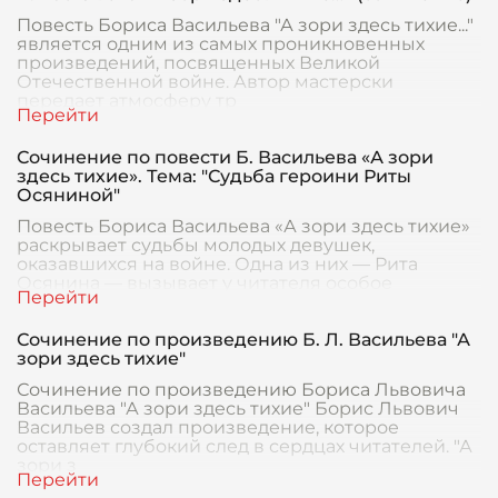
Повесть Бориса Васильева "А зори здесь тихие..."
является одним из самых проникновенных
произведений, посвященных Великой
Отечественной войне. Автор мастерски
передает атмосферу тр
Сочинение по повести Б. Васильева «А зори
здесь тихие». Тема: "Судьба героини Риты
Осяниной"
Повесть Бориса Васильева «А зори здесь тихие»
раскрывает судьбы молодых девушек,
оказавшихся на войне. Одна из них — Рита
Осянина — вызывает у читателя особое
внимание благодаря св
Сочинение по произведению Б. Л. Васильева "А
зори здесь тихие"
Сочинение по произведению Бориса Львовича
Васильева "А зори здесь тихие" Борис Львович
Васильев создал произведение, которое
оставляет глубокий след в сердцах читателей. "А
зори з