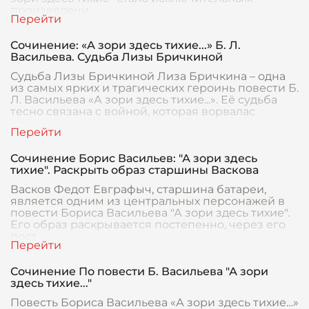
произведени
Сочинение: «А зори здесь тихие...» Б. Л.
Васильева. Судьба Лизы Бричкиной
Судьба Лизы Бричкиной Лиза Бричкина – одна
из самых ярких и трагических героинь повести Б.
Л. Васильева «А зори здесь тихие...». Её судьба
тесно связана с войной, которая ворвалас
Сочинение Борис Васильев: "А зори здесь
тихие". Раскрыть образ старшины Васкова
Васков Федот Евграфыч, старшина батареи,
является одним из центральных персонажей в
повести Бориса Васильева "А зори здесь тихие".
Его образ раскрывается постепенно, через его
пост
Сочинение По повести Б. Васильева "А зори
здесь тихие..."
Повесть Бориса Васильева «А зори здесь тихие…»