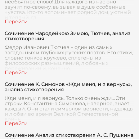
необъятное слово! Для каждого из нас оно
звучит по-своему, вызывая в душе особенные
чувства. Кто-то вспоминает родной дом, уютный
и теплый, гд
Сочинение Чародейкою Зимою, Тютчев, анализ
стихотворения
Федор Иванович Тютчев – один из самых
загадочных и глубоких русских поэтов. Его стихи,
словно тонкое кружево, сплетены из
философских размышлений, любовных
переживаний и, конечно,
Сочинение К. Симонов «Жди меня, и я вернусь»,
анализ стихотворения
Жди меня, и я вернусь. Только очень жди… Эти
строки Константина Симонова, наверное, знает
каждый. Они стали символом верности, надежды
и любви во время Великой Отечественной
войны.
Сочинение Анализ стихотворения А. С. Пушкина