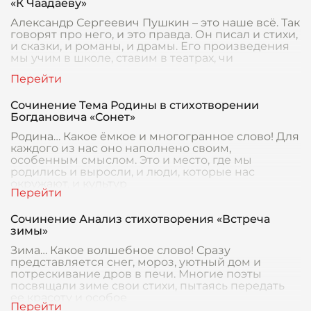
«К Чаадаеву»
Александр Сергеевич Пушкин – это наше всё. Так
говорят про него, и это правда. Он писал и стихи,
и сказки, и романы, и драмы. Его произведения
мы учим в школе, ставим в театрах, чи
Сочинение Тема Родины в стихотворении
Богдановича «Сонет»
Родина… Какое ёмкое и многогранное слово! Для
каждого из нас оно наполнено своим,
особенным смыслом. Это и место, где мы
родились и выросли, и люди, которые нас
окружают, и культур
Сочинение Анализ стихотворения «Встреча
зимы»
Зима… Какое волшебное слово! Сразу
представляется снег, мороз, уютный дом и
потрескивание дров в печи. Многие поэты
посвящали зиме свои стихи, пытаясь передать
ее красоту и особое