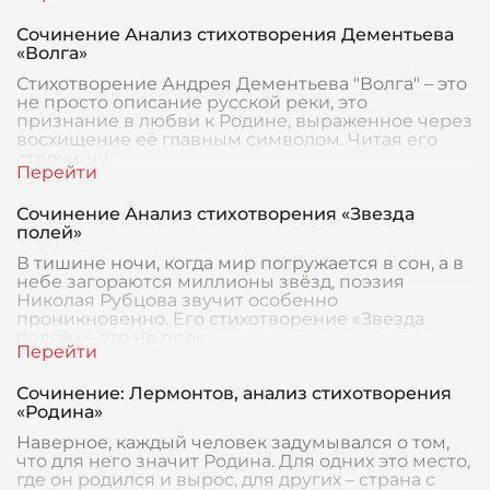
Сочинение Анализ стихотворения Дементьева
«Волга»
Стихотворение Андрея Дементьева "Волга" – это
не просто описание русской реки, это
признание в любви к Родине, выраженное через
восхищение её главным символом. Читая его
строки, чу
Сочинение Анализ стихотворения «Звезда
полей»
В тишине ночи, когда мир погружается в сон, а в
небе загораются миллионы звёзд, поэзия
Николая Рубцова звучит особенно
проникновенно. Его стихотворение «Звезда
полей» – это не прос
Сочинение: Лермонтов, анализ стихотворения
«Родина»
Наверное, каждый человек задумывался о том,
что для него значит Родина. Для одних это место,
где он родился и вырос, для других – страна с