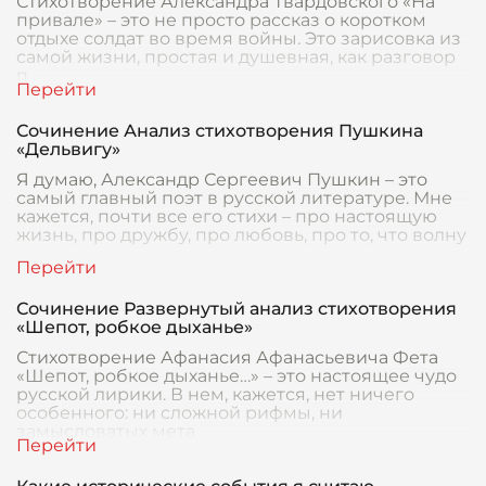
Стихотворение Александра Твардовского «На
привале» – это не просто рассказ о коротком
отдыхе солдат во время войны. Это зарисовка из
самой жизни, простая и душевная, как разговор
п
Сочинение Анализ стихотворения Пушкина
«Дельвигу»
Я думаю, Александр Сергеевич Пушкин – это
самый главный поэт в русской литературе. Мне
кажется, почти все его стихи – про настоящую
жизнь, про дружбу, про любовь, про то, что волну
Сочинение Развернутый анализ стихотворения
«Шепот, робкое дыханье»
Стихотворение Афанасия Афанасьевича Фета
«Шепот, робкое дыханье…» – это настоящее чудо
русской лирики. В нем, кажется, нет ничего
особенного: ни сложной рифмы, ни
замысловатых мета