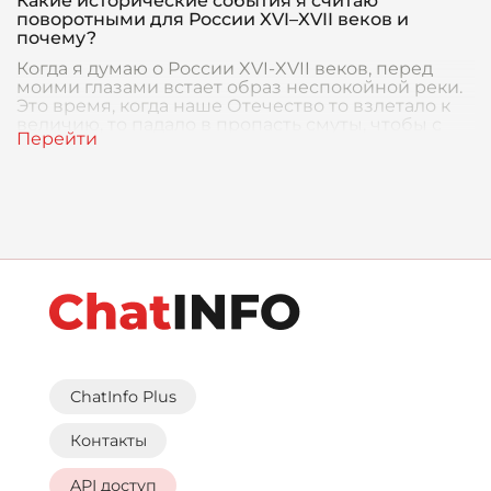
Какие исторические события я считаю
поворотными для России XVI–XVII веков и
почему?
Когда я думаю о России XVI-XVII веков, перед
моими глазами встает образ неспокойной реки.
Это время, когда наше Отечество то взлетало к
величию, то падало в пропасть смуты, чтобы с
ChatInfo Plus
Контакты
API доступ