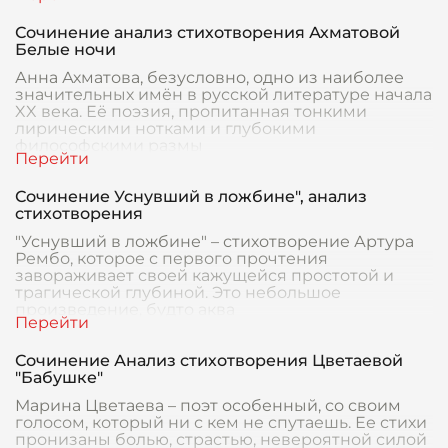
Сочинение анализ стихотворения Ахматовой
Белые ночи
Анна Ахматова, безусловно, одно из наиболее
значительных имён в русской литературе начала
XX века. Её поэзия, пропитанная тонкими
лирическими нотками и глубокими
философскими размы
Сочинение Уснувший в ложбине", анализ
стихотворения
"Уснувший в ложбине" – стихотворение Артура
Рембо, которое с первого прочтения
завораживает своей кажущейся простотой и
трагической глубиной. Это небольшое
произведение, будто аква
Сочинение Анализ стихотворения Цветаевой
"Бабушке"
Марина Цветаева – поэт особенный, со своим
голосом, который ни с кем не спутаешь. Ее стихи
пронизаны болью, страстью, невероятной силой