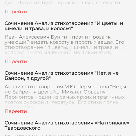
духа. Читая их, будто прикасаешься к чему-то
Сочинение Анализ стихотворения "И цветы, и
шмели, и трава, и колосья"
Иван Алексеевич Бунин – поэт и прозаик,
умеющий видеть красоту в простых вещах. Его
стихотворение "И цветы, и шмели, и трава, и
колосья…" – это маленький, но яркий этюд,
зарисовка
Сочинение Анализ стихотворения "Нет, я не
Байрон, я другой"
Анализ стихотворения М.Ю. Лермонтова "Нет, я
не Байрон, я другой…" Михаил Юрьевич
Лермонтов – один из самых ярких и трагичных
поэтов русской литературы. Его стихи полны
бунтарства,
Сочинение Анализ стихотворения «На привале»
Твардовского