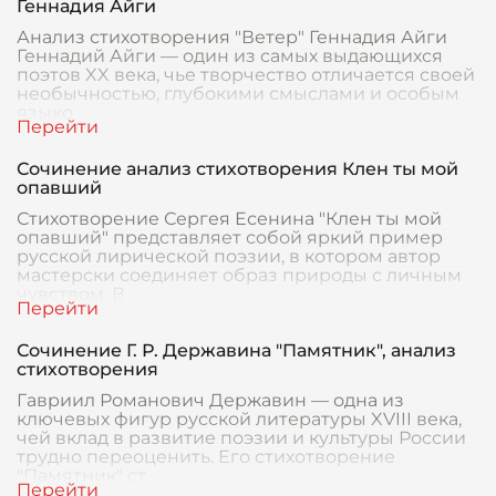
Геннадия Айги
Анализ стихотворения "Ветер" Геннадия Айги
Геннадий Айги — один из самых выдающихся
поэтов XX века, чье творчество отличается своей
необычностью, глубокими смыслами и особым
языко
Сочинение анализ стихотворения Клен ты мой
опавший
Стихотворение Сергея Есенина "Клен ты мой
опавший" представляет собой яркий пример
русской лирической поэзии, в котором автор
мастерски соединяет образ природы с личным
чувством. В
Сочинение Г. Р. Державина "Памятник", анализ
стихотворения
Гавриил Романович Державин — одна из
ключевых фигур русской литературы XVIII века,
чей вклад в развитие поэзии и культуры России
трудно переоценить. Его стихотворение
"Памятник" ст