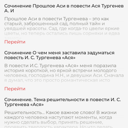
Сочинение Прошлое Аси в повести Ася Тургенев
А. И
Прошлое Аси в повести Тургенева – это как
старый, заброшенный сад, полный тайн и
увядшей красоты. Сад, где когда-то цвели яркие
цветы, но теперь остались лишь сорняки и едва
заметн
Сочинение О чем меня заставила задуматься
повесть И. С. Тургенева «Ася»
В повести И.С. Тургенева «Ася» меня поразила
история короткой, но яркой встречи молодого
человека, господина Н.Н., и девушки Аси. Сначала
я думал, что это просто романтическая исто
Сочинение. Тема решительности в повести И. С.
Тургенева «Ася»
Решительность… Какое важное слово! В жизни
каждого человека наступают моменты, когда
нужно сделать выбор, принять решение,
проявить твердость характера. Но что делать,