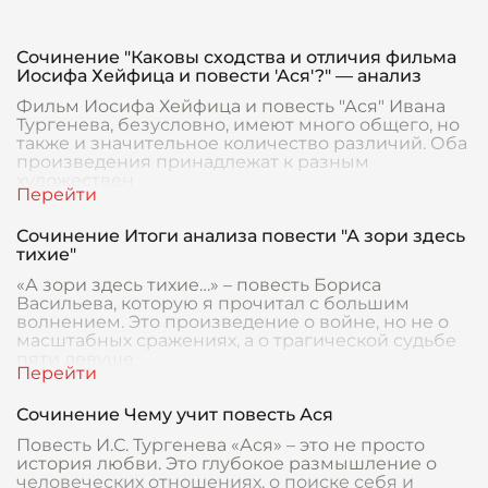
Сочинение "Каковы сходства и отличия фильма
Иосифа Хейфица и повести 'Ася'?" — анализ
Фильм Иосифа Хейфица и повесть "Ася" Ивана
Тургенева, безусловно, имеют много общего, но
также и значительное количество различий. Оба
произведения принадлежат к разным
художествен
Сочинение Итоги анализа повести "А зори здесь
тихие"
«А зори здесь тихие…» – повесть Бориса
Васильева, которую я прочитал с большим
волнением. Это произведение о войне, но не о
масштабных сражениях, а о трагической судьбе
пяти девуше
Сочинение Чему учит повесть Ася
Повесть И.С. Тургенева «Ася» – это не просто
история любви. Это глубокое размышление о
человеческих отношениях, о поиске себя и