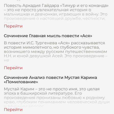
Повесть Аркадия Гайдара «Тимур и его команда»
– это не просто увлекательная история о
мальчишках и девчонках, играющих в войну. Это
произведение о настоящей дружбе, честности,
смел
Сочинение Главная мысль повести «Ася»
В повести И.С. Тургенева «Ася» рассказывается
история мимолетного, но глубокого чувства,
возникшего между русским путешественником
Н.Н. и юной девушкой Асей. Это произведение –
не
Сочинение Анализ повести Мустая Карима
«Помилование»
Мустай Карим – это не просто имя, это целая
эпоха в башкирской литературе. Его
произведения пронизаны любовью к родному
краю, глубоким пониманием человеческой души
и вечными вопрос