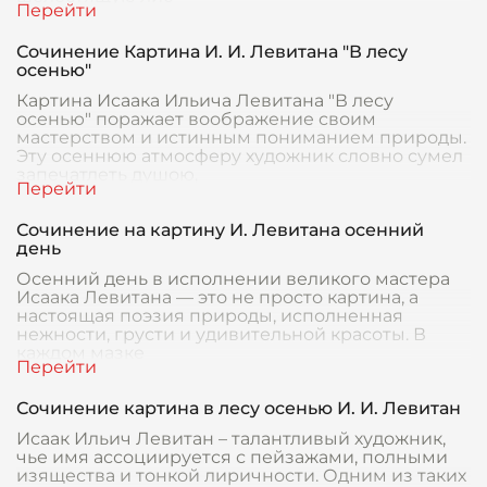
Сочинение Картина И. И. Левитана "В лесу
осенью"
Картина Исаака Ильича Левитана "В лесу
осенью" поражает воображение своим
мастерством и истинным пониманием природы.
Эту осеннюю атмосферу художник словно сумел
запечатлеть душою,
Сочинение на картину И. Левитана осенний
день
Осенний день в исполнении великого мастера
Исаака Левитана — это не просто картина, а
настоящая поэзия природы, исполненная
нежности, грусти и удивительной красоты. В
каждом мазке
Сочинение картина в лесу осенью И. И. Левитан
Исаак Ильич Левитан – талантливый художник,
чье имя ассоциируется с пейзажами, полными
изящества и тонкой лиричности. Одним из таких