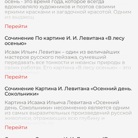
осень - это время года, которое всегда
вдохновляло художников и поэтов своими
яркими красками и загадочной красотой. Одним
из выдающ
Сочинение По картине И. И. Левитана «В лесу
осенью»
Исаак Ильич Левитан – один из величайших
мастеров русского пейзажа, сумевший
передавать все тонкости и нюансы природы в
своих работах. Его картина «В лесу осенью» – это
великолепно
Сочинение Картина И. Левитана «Осенний день.
Сокольники»
Картина Исаака Ильича Левитана «Осенний
день. Сокольники» несомненно является одним
из самых выразительных произведений русской
живописи, отражающих всю глубину и
многогранность ос