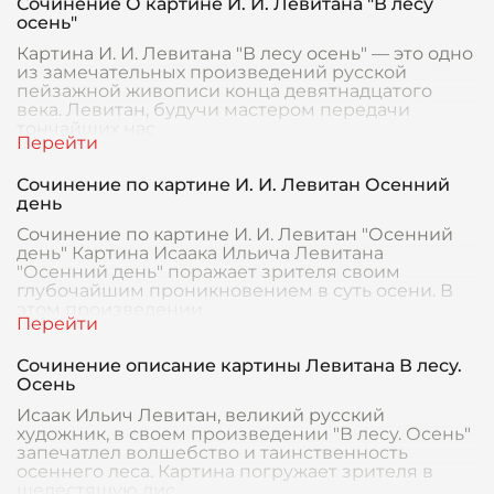
Сочинение О картине И. И. Левитана "В лесу
осень"
Картина И. И. Левитана "В лесу осень" — это одно
из замечательных произведений русской
пейзажной живописи конца девятнадцатого
века. Левитан, будучи мастером передачи
тончайших нас
Сочинение по картине И. И. Левитан Осенний
день
Сочинение по картине И. И. Левитан "Осенний
день" Картина Исаака Ильича Левитана
"Осенний день" поражает зрителя своим
глубочайшим проникновением в суть осени. В
этом произведении
Сочинение описание картины Левитана В лесу.
Осень
Исаак Ильич Левитан, великий русский
художник, в своем произведении "В лесу. Осень"
запечатлел волшебство и таинственность
осеннего леса. Картина погружает зрителя в
шелестящую лис