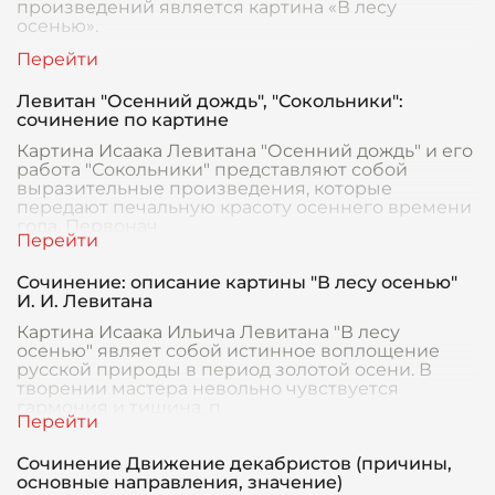
произведений является картина «В лесу
осенью».
Левитан "Осенний дождь", "Сокольники":
сочинение по картине
Картина Исаака Левитана "Осенний дождь" и его
работа "Сокольники" представляют собой
выразительные произведения, которые
передают печальную красоту осеннего времени
года. Первонач
Сочинение: описание картины "В лесу осенью"
И. И. Левитана
Картина Исаака Ильича Левитана "В лесу
осенью" являет собой истинное воплощение
русской природы в период золотой осени. В
творении мастера невольно чувствуется
гармония и тишина, п
Сочинение Движение декабристов (причины,
основные направления, значение)