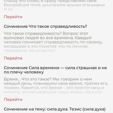
слышу это слово, я сразу представляю себе
бескрайнее поле, усыпанное алыми огоньками.
И ка
Сочинение Что такое справедливость?
Что такое справедливость? Вопрос этот
волновал людей во все времена. Каждый
человек понимает справедливость по-своему,
вкладывая в это понятие что-то личное,
пережитое. Но если поп
Сочинение Сила времени — сила страшная и не
по плечу человеку
Время… Что это такое? Мы говорим о нем
каждый день, планируем свое время, тратим его,
теряем. Кажется, что время – это просто часы и
минуты, отсчитывающие нашу жизнь. Но если
задум
Сочинение на тему: сила духа. Тезис (сила духа)