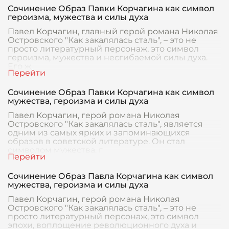
Сочинение Образ Павки Корчагина как символ
героизма, мужества и силы духа
Павел Корчагин, главный герой романа Николая
Островского "Как закалялась сталь", – это не
просто литературный персонаж, это символ
героизма, мужества и несгибаемой силы духа.
Его ж
Сочинение Образ Павки Корчагина как символ
мужества, героизма и силы духа
Павел Корчагин, герой романа Николая
Островского "Как закалялась сталь", является
одним из самых ярких и запоминающихся
образов в советской литературе. Он стал
символом мужества, г
Сочинение Образ Павла Корчагина как символ
мужества, героизма и силы духа
Павел Корчагин, герой романа Николая
Островского "Как закалялась сталь", – это не
просто литературный персонаж, это символ
эпохи, воплощение революционного духа и