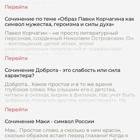
несгибаемой воли
Сочинение по теме «Образ Павки Корчагина как
символ мужества, героизма и силы духа»
Павел Корчагин – не просто литературный
персонаж, созданный Николаем Островским. Он
– воплощение целой эпохи, эпохи
революционных потрясений и гражданской
войны, эпохи строительств
Сочинение Доброта - это слабость или сила
характера?
Доброта… Какое простое и в то же время
глубокое слово. Мы слышим его с детства,
читаем в сказках, видим в фильмах. Нас учат быть
добрыми, помогать другим, сочувствовать. Но
часто л
Сочинение Маки - символ России
Мак… Простое слово, а сколько в нем красок,
сколько образов встает перед глазами! Когда я