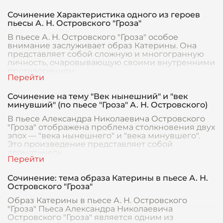
Сочинение Характеристика одного из героев
пьесы А. Н. Островского "Гроза"
В пьесе А. Н. Островского "Гроза" особое
внимание заслуживает образ Катерины. Она
представляет собой сложную и многогранную
личность, очаровывающую своими внутренними
противоречиям
Сочинение на тему "Век нынешний" и "век
минувший" (по пьесе "Гроза" А. Н. Островского)
В пьесе Александра Николаевича Островского
"Гроза" отображена проблема столкновения двух
эпох — "века нынешнего" и "века минувшего".
Это произведение представляет собой
драматическ
Сочинение: тема образа Катерины в пьесе А. Н.
Островского "Гроза"
Образ Катерины в пьесе А. Н. Островского
"Гроза" Пьеса Александра Николаевича
Островского "Гроза" является одним из