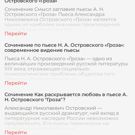
Островского «Гроза»
Сочинение Смысл заглавия пьесы А. Н.
Островского «Гроза» Пьеса Александра
Николаевича Островского «Гроза» является
одним из наиболее значимых произведений
русской драматургии втор
Сочинение по пьесе Н. А. Островского «Гроза»:
современное видение пьесы
Пьеса Н. А. Островского «Гроза» — одно из
величайших произведений русской литературы
XIX века, отражающее социально-
психологические проблемы общества того
времени. В современном пр
Сочинение Как раскрывается любовь в пьесе А.
Н. Островского "Гроза"?
Александр Николаевич Островский —
выдающийся русский драматург, чей вклад в
литературное наследие России невозможно
преувеличить. Его пьесы перенесены на
театральные подмостки и в