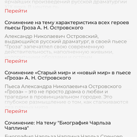
ярчайших произведений русской драматургии
XIX века. В центре пь
Сочинение на тему характеристика всех героев
пьесы Гроза А. Н. Островского
Александр Николаевич Островский,
выдающийся русский драматург, в своей пьесе
"Гроза" запечатлел свою современную
действительность, наполненную живыми,
колоритными образами и острым
Сочинение «Старый мир» и «новый мир» в пьесе
«Гроза» А. Н. Островского
Пьеса Александра Николаевича Островского
«Гроза» – это не просто драма о любви и
трагедии в провинциальном городке. Это
глубокое размышление о том, как сталкиваются
два разных мира
Сочинение: На тему "Биография Чарльза
Чаплина"
Биография Чарльза Чаплина Чарльз Спенсер