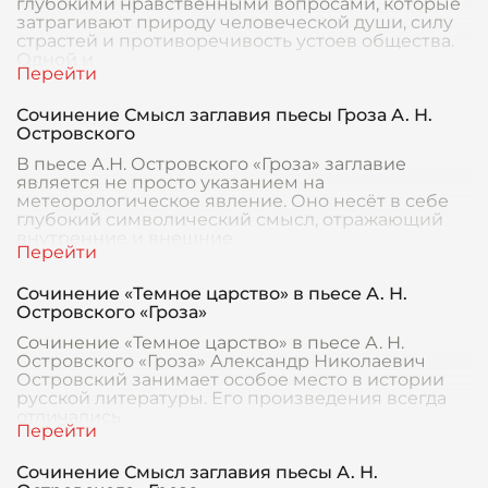
глубокими нравственными вопросами, которые
затрагивают природу человеческой души, силу
страстей и противоречивость устоев общества.
Одной и
Сочинение Смысл заглавия пьесы Гроза А. Н.
Островского
В пьесе А.Н. Островского «Гроза» заглавие
является не просто указанием на
метеорологическое явление. Оно несёт в себе
глубокий символический смысл, отражающий
внутренние и внешние
Сочинение «Темное царство» в пьесе А. Н.
Островского «Гроза»
Сочинение «Темное царство» в пьесе А. Н.
Островского «Гроза» Александр Николаевич
Островский занимает особое место в истории
русской литературы. Его произведения всегда
отличались
Сочинение Смысл заглавия пьесы А. Н.