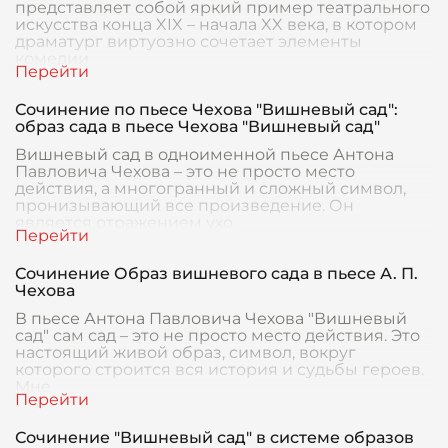
представляет собой яркий пример театрального
искусства конца XIX – начала XX века, в котором
драматург виртуозно сочетает элементы
комедии
Сочинение по пьесе Чехова "Вишневый сад":
образ сада в пьесе Чехова "Вишневый сад"
Вишневый сад в одноименной пьесе Антона
Павловича Чехова – это не просто место
действия, а многогранный и сложный символ,
пронизывающий все произведение. Он
является отражением ухо
Сочинение Образ вишневого сада в пьесе А. П.
Чехова
В пьесе Антона Павловича Чехова "Вишневый
сад" сам сад – это не просто место действия. Это
настоящий живой образ, символ, вокруг
которого строится вся история и судьбы героев.
Мне
Сочинение "Вишневый сад" в системе образов