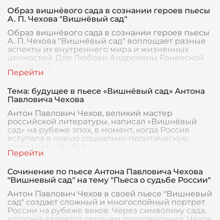
Образ вишнёвого сада в сознании героев пьесы
А. П. Чехова "Вишнёвый сад"
Образ вишнёвого сада в сознании героев пьесы
А. П. Чехова "Вишнёвый сад" воплощает разные
аспекты их внутреннего мира и жизненных
ценностей. Для Любови Андреевны Раневской
вишнёвый
Тема: будущее в пьесе «Вишнёвый сад» Антона
Павловича Чехова
Антон Павлович Чехов, великий мастер
российской литературы, написал «Вишнёвый
сад» на рубеже эпох, в момент, когда Россия
вступала в новую социально-политическую
реальность. Но буд
Сочинение по пьесе Антона Павловича Чехова
"Вишневый сад" на тему "Пьеса о судьбе России"
Антон Павлович Чехов в своей пьесе "Вишневый
сад" создает сложный и многослойный портрет
России на рубеже веков. Через символику сада,
который является сердцем произведения, Чехов