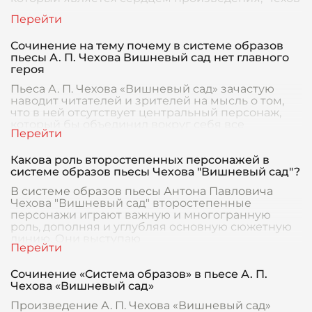
Сочинение на тему почему в системе образов
пьесы А. П. Чехова Вишневый сад нет главного
героя
Пьеса А. П. Чехова «Вишневый сад» зачастую
наводит читателей и зрителей на мысль о том,
что в ней отсутствует центральный персонаж,
который бы объединил вокруг себя все
сюжетные ли
Какова роль второстепенных персонажей в
системе образов пьесы Чехова "Вишневый сад"?
В системе образов пьесы Антона Павловича
Чехова "Вишневый сад" второстепенные
персонажи играют важную и многогранную
роль, дополняя и углубляя основную сюжетную
линию. Они выступаю
Сочинение «Система образов» в пьесе А. П.
Чехова «Вишневый сад»
Произведение А. П. Чехова «Вишневый сад»