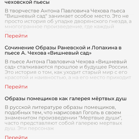
чеховской пьесы
В творчестве Антона Павловича Чехова пьеса
"Вишневый сад" занимает особое место. Это не
просто история об упадке дворянского гнезда, а
многогранное произведение, где каждый
персона
Сочинение Образы Раневской и Лопахина в
пьесе А. Чехова «Вишневый сад»
В пьесе Антона Павловича Чехова «Вишневый
сад» сталкиваются прошлое и будущее России.
Это история о том, как уходит старый мир с его
красотой и наивностью, а на его место приходит
Образы помещиков как галерея мёртвых душ
В русской литературе образы помещиков,
подобных тем, что нарисовал Гоголь в своем
знаменитом произведении "Мертвые души",
часто представляют собой галерею мертвых
душ. Эти персонаж