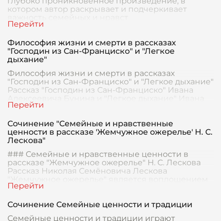
глубоко проникновенное произведение, в
котором автор раскрывает и подчеркивает
важность семейных и нравст
Философия жизни и смерти в рассказах
"Господин из Сан-Франциско" и "Легкое
дыхание"
Философия жизни и смерти в рассказах
"Господин из Сан-Франциско" и "Легкое дыхание"
Рассказ "Господин из Сан-Франциско" Ивана
Алексеевича Бунина и "Легкое дыхание" Ивана
Сергеевич
Сочинение "Семейные и нравственные
ценности в рассказе 'Жемчужное ожерелье' Н. С.
Лескова"
### Семейные и нравственные ценности в
рассказе "Жемчужное ожерелье" Н. С. Лескова
Рассказ Николая Семёновича Лескова
"Жемчужное ожерелье" является воплощением
традиционных семейн
Сочинение Семейные ценности и традиции
Семейные ценности и традиции играют