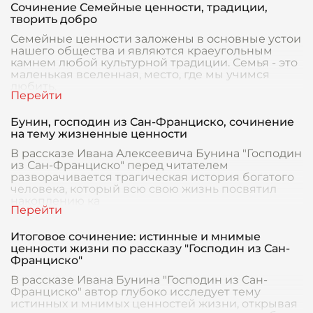
Сочинение Семейные ценности, традиции,
творить добро
Семейные ценности заложены в основные устои
нашего общества и являются краеугольным
камнем любой культурной традиции. Семья - это
маленькая вселенная, место, где мы учимся
любить,
Бунин, господин из Сан-Франциско, сочинение
на тему жизненные ценности
В рассказе Ивана Алексеевича Бунина "Господин
из Сан-Франциско" перед читателем
разворачивается трагическая история богатого
человека, который всю свою жизнь посвятил
накоплению ка
Итоговое сочинение: истинные и мнимые
ценности жизни по рассказу "Господин из Сан-
Франциско"
В рассказе Ивана Бунина "Господин из Сан-
Франциско" автор глубоко исследует тему
истинных и мнимых ценностей жизни, открывая