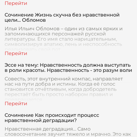
Сочинение Жизнь скучна без нравственной
цели… Обломов
Илья Ильич Обломов – один из самых ярких и
запоминающихся персонажей русской
литературы. Его имя стало нарицательным,
символизируя апатию, лень и неспособность
реализовать свой пот
Эссе на тему: Нравственность должна выступать
в роли красоты. Нравственность - это разум воли
Совесть, этот внутренний компас, направляет
нас на пути добра и истины. Когда её голос
становится отчётливым, когда добродетель
перестаёт быть просто набором правил и
превращается
Сочинение Как происходит процесс
нравственной деградации?
Нравственная деградация… Само
словосочетание звучит тяжело и мрачно. Это как