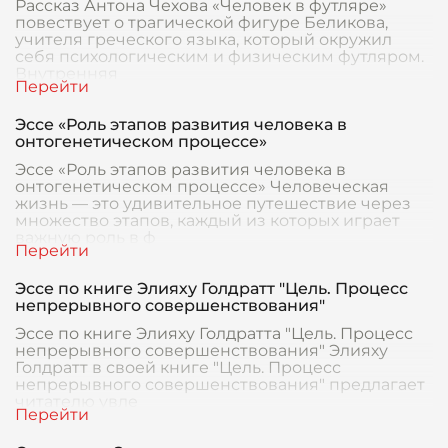
Рассказ Антона Чехова «Человек в футляре»
повествует о трагической фигуре Беликова,
учителя греческого языка, который окружил
себя психологическим и физическим футляром.
Внутренняя
Эссе «Роль этапов развития человека в
онтогенетическом процессе»
Эссе «Роль этапов развития человека в
онтогенетическом процессе» Человеческая
жизнь — это удивительное путешествие через
множество этапов, каждый из которых играет
важную роль в ф
Эссе по книге Элияху Голдратт "Цель. Процесс
непрерывного совершенствования"
Эссе по книге Элияху Голдратта "Цель. Процесс
непрерывного совершенствования" Элияху
Голдратт в своей книге "Цель. Процесс
непрерывного совершенствования" предлагает
читателю увле