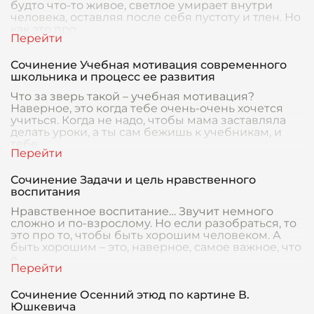
будто что-то живое, светлое умирает внутри
человека, оставляя после себя пустоту и тлен. Но
как это про
Сочинение Учебная мотивация современного
школьника и процесс ее развития
Что за зверь такой – учебная мотивация?
Наверное, это когда тебе очень-очень хочется
учиться. Когда не надо, чтобы мама заставляла
делать уроки, а ты сам бежишь к учебникам, и
тебе
Сочинение Задачи и цель нравственного
воспитания
Нравственное воспитание… Звучит немного
сложно и по-взрослому. Но если разобраться, то
это про то, чтобы быть хорошим человеком. А
быть хорошим – это, наверное, самое важное, что
е
Сочинение Осенний этюд по картине В.
Юшкевича