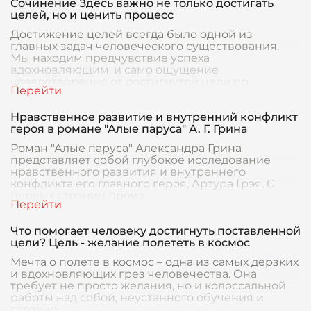
Сочинение Здесь важно не только достигать
целей, но и ценить процесс
Достижение целей всегда было одной из
главных задач человеческого существования.
Мы находим предчувствие успеха
вдохновляющим, и само ощущение
удовлетворения от достигнутой цели пр
Нравственное развитие и внутренний конфликт
героя в романе "Алые паруса" А. Г. Грина
Роман "Алые паруса" Александра Грина
представляет собой глубокое исследование
нравственного развития и внутреннего
конфликта его главного героя, Артура Грэя. С
первых страниц произ
Что помогает человеку достигнуть поставленной
цели? Цель - желание полететь в космос
Мечта о полете в космос – одна из самых дерзких
и вдохновляющих грез человечества. Она
требует не просто желания, но и колоссальной
работы над собой, неустанного обучения и
готовно