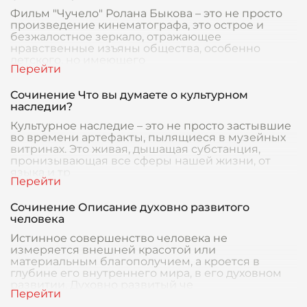
Фильм "Чучело" Ролана Быкова – это не просто
произведение кинематографа, это острое и
безжалостное зеркало, отражающее
нравственные изъяны общества, особенно
детского, но имеющего
Сочинение Что вы думаете о культурном
наследии?
Культурное наследие – это не просто застывшие
во времени артефакты, пылящиеся в музейных
витринах. Это живая, дышащая субстанция,
пронизывающая все сферы нашей жизни, от
языка и тр
Сочинение Описание духовно развитого
человека
Истинное совершенство человека не
измеряется внешней красотой или
материальным благополучием, а кроется в
глубине его внутреннего мира, в его духовном
развитии. Духовно развитый че