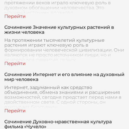
протяжении веков играло ключевую роль в
духовном обогащении человечества. Это
мощный источник вдохнове
Сочинение Значение культурных растений в
жизни человека
На протяжении тысячелетий культурные
растения играют ключевую роль в
формировании человеческой цивилизации. Они
являются не просто источником пищи, но и
основой для развития сельск
Сочинение Интернет и его влияние на духовный
мир человека
Интернет, задуманный как средство
объединения, обмена знаниями и расширения
возможностей, сегодня предстает перед нами в
двойственном свете. С одной стороны, он
открывает безгранич
Сочинение Духовно-нравственная культура
фильма «Чучело»