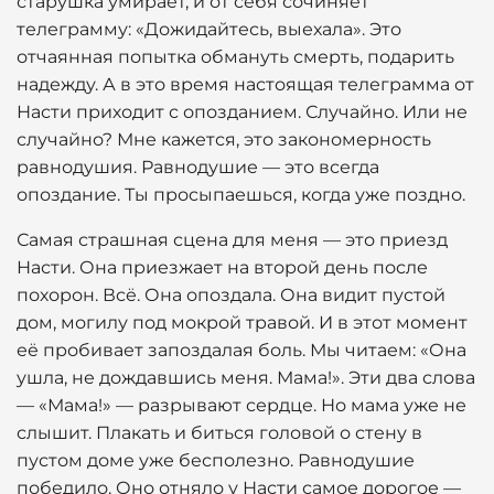
старушка умирает, и от себя сочиняет
телеграмму: «Дожидайтесь, выехала». Это
отчаянная попытка обмануть смерть, подарить
надежду. А в это время настоящая телеграмма от
Насти приходит с опозданием. Случайно. Или не
случайно? Мне кажется, это закономерность
равнодушия. Равнодушие — это всегда
опоздание. Ты просыпаешься, когда уже поздно.
Самая страшная сцена для меня — это приезд
Насти. Она приезжает на второй день после
похорон. Всё. Она опоздала. Она видит пустой
дом, могилу под мокрой травой. И в этот момент
её пробивает запоздалая боль. Мы читаем: «Она
ушла, не дождавшись меня. Мама!». Эти два слова
— «Мама!» — разрывают сердце. Но мама уже не
слышит. Плакать и биться головой о стену в
пустом доме уже бесполезно. Равнодушие
победило. Оно отняло у Насти самое дорогое —