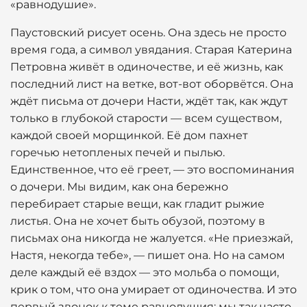
«равнодушие».
Паустовский рисует осень. Она здесь не просто
время года, а символ увядания. Старая Катерина
Петровна живёт в одиночестве, и её жизнь, как
последний лист на ветке, вот-вот оборвётся. Она
ждёт письма от дочери Насти, ждёт так, как ждут
только в глубокой старости — всем существом,
каждой своей морщинкой. Её дом пахнет
горечью нетопленых печей и пылью.
Единственное, что её греет, — это воспоминания
о дочери. Мы видим, как она бережно
перебирает старые вещи, как гладит рыжие
листья. Она не хочет быть обузой, поэтому в
письмах она никогда не жалуется. «Не приезжай,
Настя, некогда тебе», — пишет она. Но на самом
деле каждый её вздох — это мольба о помощи,
крик о том, что она умирает от одиночества. И это
первый звонок к теме равнодушия: мы так часто