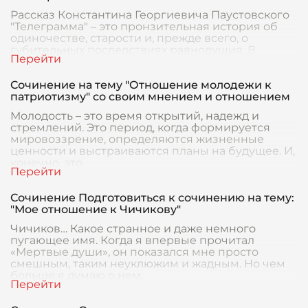
Рассказ Константина Георгиевича Паустовского
"Телеграмма" – это пронзительная история об
одиночестве, старости и, прежде всего, о
губительных последствиях равнодушия. В
центре пове
Сочинение на тему "Отношение молодежи к
патриотизму" со своим мнением и отношением
Молодость – это время открытий, надежд и
стремлений. Это период, когда формируется
мировоззрение, определяются жизненные
ценности и выстраиваются планы на будущее. И,
конечно, это
Сочинение Подготовиться к сочинению на тему:
"Мое отношение к Чичикову"
Чичиков… Какое странное и даже немного
пугающее имя. Когда я впервые прочитал
«Мертвые души», он показался мне просто
смешным, таким неуклюжим и жадным. Но чем
больше я думаю о нем