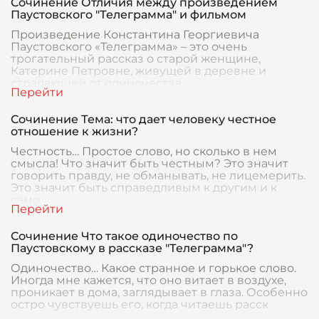
Сочинение Отличия между произведением
Паустовского "Телеграмма" и фильмом
Произведение Константина Георгиевича
Паустовского «Телеграмма» – это очень
трогательный рассказ о старой женщине,
Катерине Петровне, живущей в деревне и
страдающей от одиночества,
Сочинение Тема: что дает человеку честное
отношение к жизни?
Честность… Простое слово, но сколько в нем
смысла! Что значит быть честным? Это значит
говорить правду, не обманывать, не лицемерить.
Это значит быть справедливым к другим и к
само
Сочинение Что такое одиночество по
Паустовскому в рассказе "Телеграмма"?
Одиночество… Какое странное и горькое слово.
Иногда мне кажется, что оно витает в воздухе,
проникает в дома, заглядывает в глаза. Особенно
остро чувствуешь его, когда читаешь расск