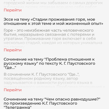
городской жизни мы забываем о самых дорогих
и близких людях, отдавая всецело себя работ
Эссе на тему «Стадии проживания горя, мое
отношение к этой теме и мой жизненный опыт»
Горе – это неизбежная часть человеческого
бытия, неразрывно связанная с потерями и
утратами. Проживание горя включает в себя
несколько стадий, каждая из которых уникальна
по своему
Сочинение на тему "Проблема отношения к
русскому языку" по тексту К. Г. Паустовского
"Где..."
В сочинении К. Г. Паустовского "Где...",
посвящённом родному языку, автор
задумывается о важности русского языка в
жизни каждого человека. Проблема отношения к
русскому языку раскр
Сочинение на тему "Чем опасно равнодушие?"
по произведению К.Г. Паустовского
"Телеграмма"