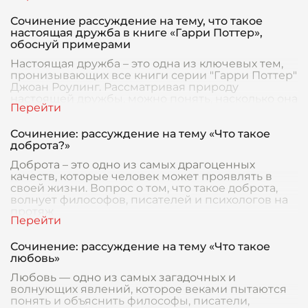
Сочинение рассуждение на тему, что такое
настоящая дружба в книге «Гарри Поттер»,
обоснуй примерами
Настоящая дружба – это одна из ключевых тем,
пронизывающих все книги серии "Гарри Поттер"
Джоан Роулинг. Рассматривая природу
настоящей дружбы, можно понять, насколько она
важна дл
Сочинение: рассуждение на тему «Что такое
доброта?»
Доброта – это одно из самых драгоценных
качеств, которые человек может проявлять в
своей жизни. Вопрос о том, что такое доброта,
волнует философов, писателей и психологов на
протяж
Сочинение: рассуждение на тему «Что такое
любовь»
Любовь — одно из самых загадочных и
волнующих явлений, которое веками пытаются
понять и объяснить философы, писатели,