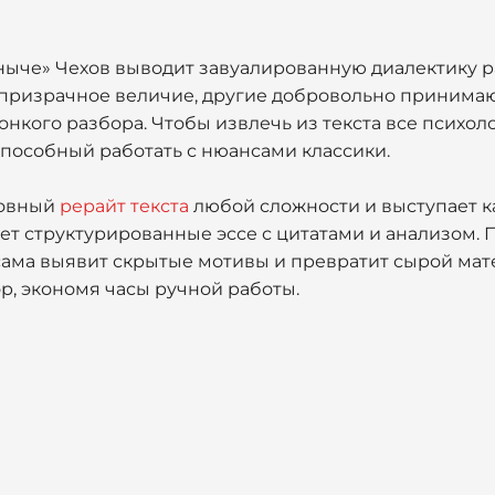
ныче» Чехов выводит завуалированную диалектику ра
призрачное величие, другие добровольно принимаю
онкого разбора. Чтобы извлечь из текста все психо
способный работать с нюансами классики.
шовный
рерайт текста
любой сложности и выступает к
т структурированные эссе с цитатами и анализом. 
ама выявит скрытые мотивы и превратит сырой мат
, экономя часы ручной работы.