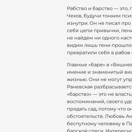
Рабство и барство — это,
Чехов, будучи тонким пси
изнутри. Он не писал про 
себя цепи привычки, лени
не найдем ни одного наст
видим лишь тени прошлог
превратили себя в рабов 
Главные «баре» в «Вишнев
имение и знаменитый виш
жизнью. Они не могут упра
Раневская разбрасывается
«барство» — это не власть
воспоминаний, своего удо
продать сад, потому что 
обстоятельств. Любовь Ан
беспутному человеку в Па
барской спеси. Интересно