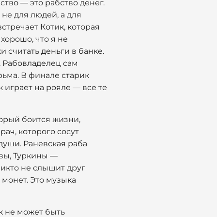
тво — это рабство денег.
 не для людей, а для
встречает Котик, которая
хорошо, что я не
и считать деньги в банке.
. Рабовладелец сам
рьма. В финале старик
 играет на рояле — все те
торый боится жизни,
ач, которого сосут
 души. Раневская раба
вы, Туркины —
Никто не слышит друг
 монет. Это музыка
к не может быть