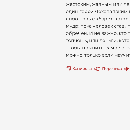
жестоким, жадным или лен
один герой Чехова таким 
либо новые «баре», которы
мудр: пока человек стави
обречен. И не важно, кто 
топчешь, или деньги, кото
чтобы помнить: самое стр
можно, только если научи
Копировать
Переписать