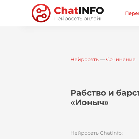
Перей
Нейросеть
—
Сочинение
Рабство и барс
«Ионыч»
Нейросеть ChatInfo: