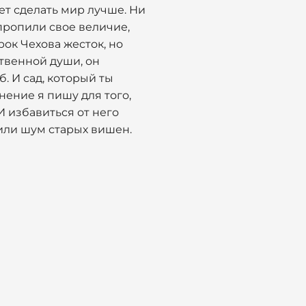
ет сделать мир лучше. Ни
пропили свое величие,
рок Чехова жесток, но
твенной души, он
б. И сад, который ты
инение я пишу для того,
И избавиться от него
 или шум старых вишен.