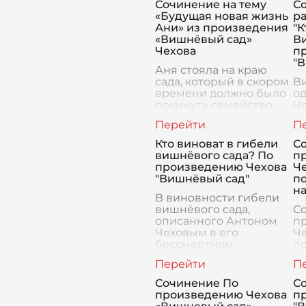
Сочинение на тему
С
«Будущая новая жизнь
р
Ани» из произведения
"К
«Вишнёвый сад»
Ви
Чехова
п
"
Аня стояла на краю
сада, который в скором
В
времени должно было
о
покинуть семейство
Че
Раневских. Вишнёвый
д
сад, безмолвный
а 
свидетель всех её
в
Кто виноват в гибели
С
детских радостей и
п
вишнёвого сада? По
пр
печалей, простирался
н
произведению Чехова
Ч
перед
ра
"Вишнёвый сад"
по
д
на
В виновности гибели
э
вишнёвого сада,
С
описанного Антоном
пр
Чеховым в его
Ч
бессмертном
по
произведении, можно
на
усмотреть множество
о
факторов, что делает
ма
Сочинение По
С
этот вопрос весьма
ли
произведению Чехова
п
многогранным и слож
п