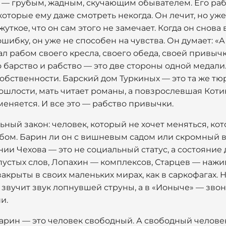
 — грубым, жадным, скучающим обывателем. Его рабс
оторые ему даже смотреть некогда. Он лечит, но уже
уткое, что он сам этого не замечает. Когда он снова 
ибку, он уже не способен на чувства. Он думает: «А 
ал рабом своего кресла, своего обеда, своей привычк
о барство и рабство — это две стороны одной медали
обственности. Барский дом Туркиных — это та же тю
ошлости, мать читает романы, а повзрослевшая Котик
меняется. И все это — рабство привычки.
ный закон: человек, который не хочет меняться, ко
бом. Барин ли он с вишневым садом или скромный вр
нии Чехова — это не социальный статус, а состояние
пустых слов, Лопахин — комплексов, Старцев — нажи
акрыты в своих маленьких мирах, как в саркофагах. 
 звучит звук лопнувшей струны, а в «Ионыче» — звон
и.
барин — это человек свободный. А свободный челове