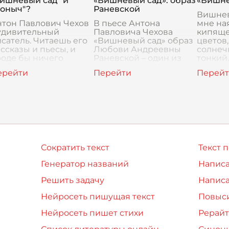
Вишневый сад" и
«Вишневый сад»: образ
«Вишне
Вишневый са
ботанический эл
Ионыч"?
Раневской
Вишнев
нтон Павлович Чехов
В пьесе Антона
мне ная
 удивительный
Павловича Чехова
кипяще
сатель. Читаешь его
«Вишневый сад» образ
цветов
ссказы и пьесы, и
Любови Андреевны
солнеч
роде бы ничего
Раневской – один из
тонкий,
собенного не
самых сложных и
от кот
роисходит. Обычные
противоречивых. Она –
голова.
юди, обычные
помещица, владелица
Раневс
азговоры, обычная
вишневого сада,
знь. Но почему-то
который находитс
Сократить текст
Текст 
Генератор названий
Написа
Решить задачу
Написа
Нейросеть пишущая текст
Повыси
Нейросеть пишет стихи
Рерайт