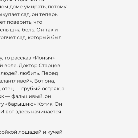
нном доме умирать, потому
ыкупает сад, он теперь
ет поверить, что
 слышна боль. Он так и
топчет сад, который был
, то рассказ «Ионыч»
й воле. Доктор Старцев
 людей, любить. Перед
лантливой». Вот она,
 отец — грубый остряк, а
рок — фальшивый, он
эту «барышню» Котик. Он
 И вот здесь начинается
тройкой лошадей и кучей