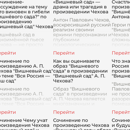
очинение-
«Вишневый сад» —
Счастл
ассуждение на тему
драма или трагедия в
произв
то виновен в гибели
произведении Чехова
"Вишнё
шнёвого сада?" по
Антона
Антон Павлович Чехов,
роизведению
воскресивший русский
Герои 
Вишневый сад" Чехова
реализм своими
"Вишнё
ишнёвый сад в
яркими персонажами и
Чехова
дноимённой пьесе
глубокими
сложны
хова — не просто
психологическими
против
екоративный элемент,
исследованиями,
эмоции
символ,
оставил нам в наследие
место 
оплощающий
одну из самых
утрата
очинение по
Как вы оцениваете
Что зна
рошлое и будущее,
многозначных и трогат
котора
оизведению А. П.
образ "Вишневого
Россия 
адежды и
символ
ехова "Вишневый сад"
сада" в произведении
произв
зочарования,
 теме "Вся Россия —
"Вишневый сад" А. П.
"Вишне
уховные ценности и
ш сад"
Чехова?
кономические реалии
"Вишне
очинение по
Образ "Вишневого
Павлови
оизведению А. П.
сада" в произведении
не про
ехова "Вишневый сад"
А. П. Чехова является
разоре
 теме "Вся Россия —
многозначным и
помещи
ш сад" А. П. Чехов,
символичным,
глубока
дин из выдающихся
служащим отражением
многос
стеров русской
тем времени, перемен
которо
очинение Чему учат
Сочинение по
Сочине
тературы, в своем
и неизбежности. Сад –
метафо
роизведения Чехова
произведению Чехова
и буду
роизведении
это не просто
России,