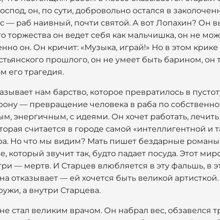
оспод, он, по сути, добровольно остался в заколоче
с — раб наивный, почти святой. А вот Лопахин? Он в
го торжества он ведет себя как мальчишка, он не мож
но он. Он кричит: «Музыка, играй!» Но в этом крике
стьянского прошлого, он не умеет быть барином, он 
м его трагедия.
зывает нам барство, которое превратилось в пустоту
рону — превращение человека в раба по собственно
м, энергичным, с идеями. Он хочет работать, лечить
торая считается в городе самой «интеллигентной и та
ра. Но что мы видим? Мать пишет бездарные романы,
е, который звучит так, будто падает посуда. Этот ми
утри — мертв. И Старцев влюбляется в эту фальшь, в 
на отказывает — ей хочется быть великой артисткой.
ужи, а внутри Старцева.
не стал великим врачом. Он набрал вес, обзавелся 