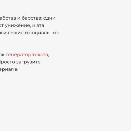
бства и барства: одни
т унижение, и эта
логические и социальные
ак
генератор текста
,
Просто загрузите
ериал в