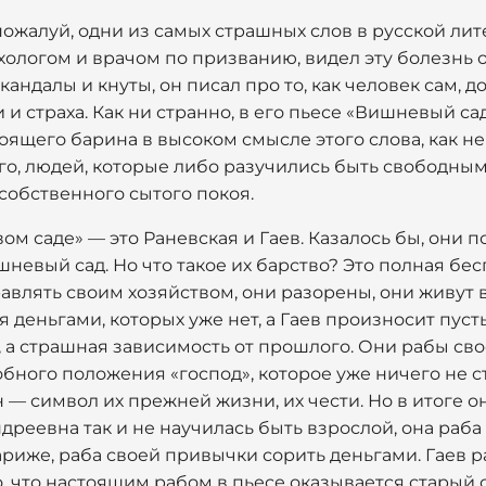
 пожалуй, одни из самых страшных слов в русской ли
хологом и врачом по призванию, видел эту болезнь 
кандалы и кнуты, он писал про то, как человек сам, 
 и страха. Как ни странно, в его пьесе «Вишневый са
оящего барина в высоком смысле этого слова, как н
о, людей, которые либо разучились быть свободным
собственного сытого покоя.
ом саде» — это Раневская и Гаев. Казалось бы, они п
невый сад. Но что такое их барство? Это полная б
влять своим хозяйством, они разорены, они живут в д
 деньгами, которых уже нет, а Гаев произносит пус
, а страшная зависимость от прошлого. Они рабы свое
бного положения «господ», которое уже ничего не ст
он — символ их прежней жизни, их чести. Но в итоге 
дреевна так и не научилась быть взрослой, она раба
риже, раба своей привычки сорить деньгами. Гаев р
, что настоящим рабом в пьесе оказывается старый 