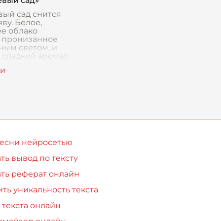
вый сад»
ый сад снится
ву. Белое,
е облако
, пронизанное
ным светом, и
 сладкий аромат,
орого кружится
 Я слышу голос
кой, срывающий
песни нейросетью
ть вывод по тексту
ть реферат онлайн
ть уникальность текста
 текста онлайн