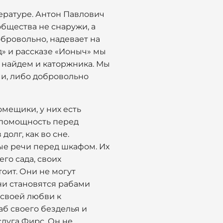
тературе. Антон Павлович
общества не снаружи, а
добровольно, надевает на
д» и рассказе «Ионыч» мы
е найдем и каторжника. Мы
и, либо добровольно
омещики, у них есть
еспомощность перед
олг, как во сне.
тые речи перед шкафом. Их
го сада, своих
оит. Они не могут
они становятся рабами
 своей любви к
аб своего безделья и
слуга Фирс. Он не