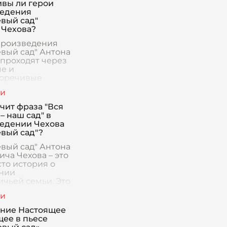
ивы ли герои
едения
вый сад"
 Чехова?
произведения
вый сад" Антона
 проходят через
е и
оречивые
. Центральное
в пьесе занимает
 Вишнёвого сада,
чит фраза "Вся
я
– наш сад" в
изирует коне
едении Чехова
вый сад"?
вый сад" Антона
ча Чехова – это
сто история о
нии
чьей семьи. Это
я,
лойная драма, в
й сад становится
ние Настоящее
рой самой
щее в пьесе
 её п