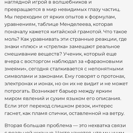
наглядной игрой в волшебников и
превращается в мир невидимых глазу частиц.
Мы переходим от ярких опытов к формулам,
уравнениям, таблице Менделеева, которая
поначалу кажется китайской грамотой. Что такое
моль? Как уравнивать эти странные реакции, где
знаки «плюс» и «стрелка» замещают реальное
смешивание веществ? Ученик, который еще
вчера с восторгом наблюдал за «фараоновыми
змеями», сегодня сталкивается с непонятными
символами и законами. Ему говорят о протонах,
электронах и ионах, но он их не видит и не может
потрогать. Возникает барьер между ярким
миром явлений и сухим языком его описания.
Если этот переход слишком резок, интерес
гаснет, как пламя спички, оставленной на ветру.
Вторая большая проблема — это нехватка связи
с реальной жизнью. Часто кажется, что мы учим