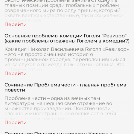
Экологические проблемы занимают одну из
главных позиций среди глобальных проблем
современного мира по ряду причин, который
охватывает как естественные, так и социально-
экономически
Основные проблемы комедии Гоголя "Ревизор"
(какие проблемы отражены Гоголем в комедии?)
Комедия Николая Васильевича Гоголя «Ревизор»
– это не просто смешная история о
провинциальном городке, переполошившимся
из-за слухов о приезде важного чиновника. Это
острое и сатир
Сочинение Проблема чести - главная проблема
повести
Проблема чести – одна из вечных тем
литературы, нашедшая свое отражение во
множестве произведений. Понятие чести
сложно и многогранно, оно включает в себя
такие аспекты, как вернос
Сочинение Причины интереса к Кавказу в